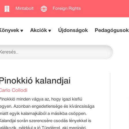
Mintabolt
Foreign Rights
Könyvek
Akciók
Újdonságok
Pedagógusok
Pinokkió kalandjai
Carlo Collodi
Pinokkió minden vágya az, hogy igazi kisfiú
legyen. Azonban engedetlensége és kíváncsisága
miatt egyik kalamajkából a másikba csöppen.
Kalandjai során szerencsére csodás lényekkel is
találkozik, például a jó Tündérrel, aki megígéri,