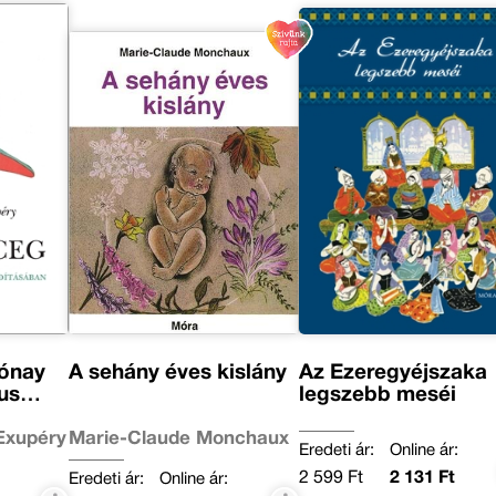
Rónay
A sehány éves kislány
Az Ezeregyéjszaka
us
legszebb meséi
-Exupéry
Marie-Claude Monchaux
Eredeti ár:
Online ár:
2 599 Ft
2 131 Ft
Eredeti ár:
Online ár: