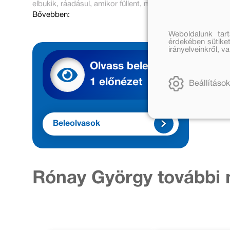
elbukik, ráadásul, amikor füllent, megnyúló orra is rögtön e
Bővebben:
Weboldalunk tar
érdekében sütiket
irányelveinkről, 
Olvass bele
1 előnézet
Beállítások
Beleolvasok
Rónay György további 