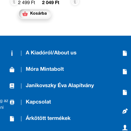
2 499 Ft
2 049 Ft
Kosárba
A Kiadóról/About us
Móra Mintabolt
Janikovszky Éva Alapítvány
g az
Kapcsolat
ni
Árkötött termékek