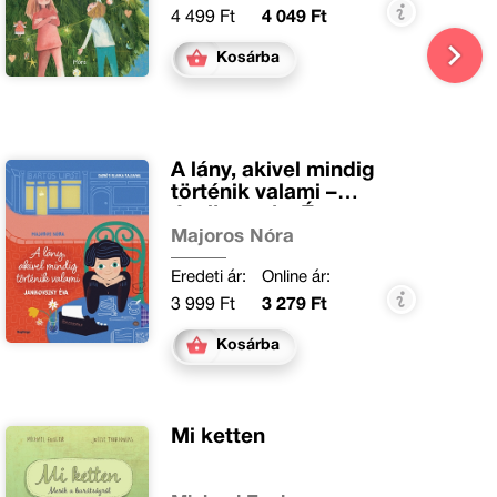
4 499 Ft
4 049 Ft
Kosárba
A lány, akivel mindig
történik valami –
Janikovszky Éva
Majoros Nóra
Eredeti ár:
Online ár:
3 999 Ft
3 279 Ft
Kosárba
Mi ketten