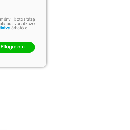
mény biztosítása
nálatára vonatkozó
tintva
érhető el.
Elfogadom