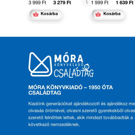
3 999 Ft
3 279 Ft
1 999 Ft
1 639 Ft
Kosárba
Kosárba
MÓRA KÖNYVKIADÓ – 1950 ÓTA
CSALÁDTAG
Kiadónk generációkat ajándékozott és ajándékoz me
olvasás örömével, olvasni szerető gyerekekből olvas
szerető felnőttek lettek, akik mindezt továbbadták a
következő nemzedéknek.