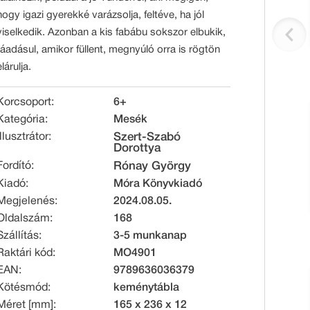
hogy igazi gyerekké varázsolja, feltéve, ha jól
viselkedik. Azonban a kis fabábu sokszor elbukik,
ráadásul, amikor füllent, megnyúló orra is rögtön
elárulja.
Korcsoport:
6+
Kategória:
Mesék
Illusztrátor:
Szert-Szabó
Dorottya
Fordító:
Rónay György
Kiadó:
Móra Könyvkiadó
Megjelenés:
2024.08.05.
Oldalszám:
168
Szállítás:
3-5 munkanap
Raktári kód:
MO4901
EAN:
9789636036379
Kötésmód:
keménytábla
Méret [mm]:
165 x 236 x 12