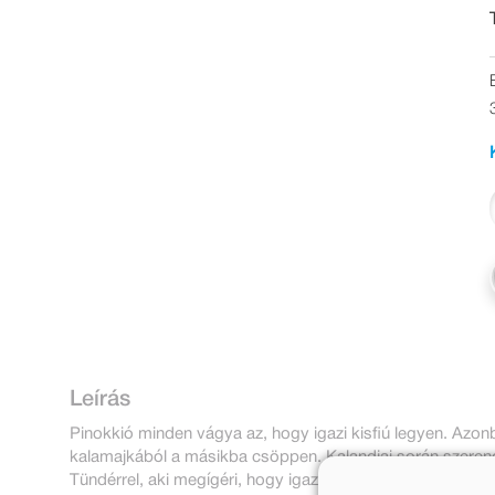
Leírás
Pinokkió minden vágya az, hogy igazi kisfiú legyen. Azo
kalamajkából a másikba csöppen. Kalandjai során szerencs
Tündérrel, aki megígéri, hogy igazi gyerekké varázsolja, f