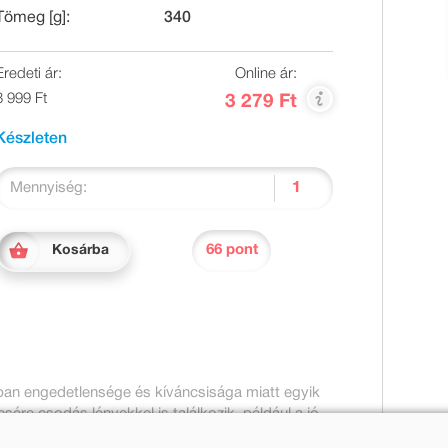
Tömeg [g]:
340
Eredeti ár:
Online ár:
3 999 Ft
3 279 Ft
Készleten
Mennyiség:
66 pont
Kosárba
nban engedetlensége és kíváncsisága miatt egyik
ére csodás lényekkel is találkozik, például a jó
eltéve, ha jól viselkedik. Azonban a kis fabábu sokszor