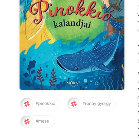
#pinokkió
#rónay györgy
#mese