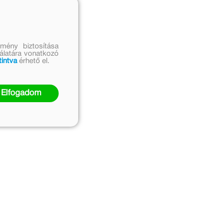
mény biztosítása
nálatára vonatkozó
tintva
érhető el.
Elfogadom