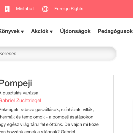
Mintabolt
Foreign Rights
Könyvek
Akciók
Újdonságok
Pedagógusok
Pompeji
A pusztulás varázsa
Gabriel Zuchtriegel
Pékségek, rabszolgaszállások, színházak, villák,
thermák és templomok - a pompeji ásatásokon
egy egész világ tárul fel előttünk. De vajon mi köze
van hozzánk ennek a világnak? Gabriel