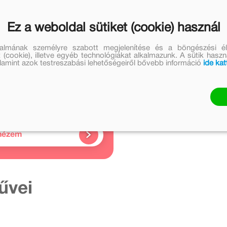
ket.
Ez a weboldal sütiket (cookie) használ
talmának személyre szabott megjelenítése és a böngészési él
 (cookie), illetve egyéb technológiákat alkalmazunk. A sütik hasz
valamint azok testreszabási lehetőségeiről bővebb információ
ide kat
Kapcsolódó
cikkek
2 cikk
nézem
űvei