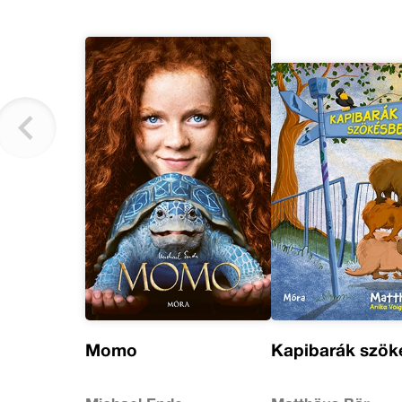
Momo
Kapibarák szök