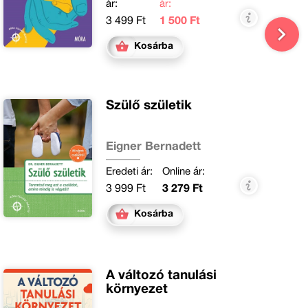
ár:
ár:
3 499 Ft
1 500 Ft
Kosárba
Szülő születik
Eigner Bernadett
Eredeti ár:
Online ár:
3 999 Ft
3 279 Ft
Kosárba
A változó tanulási
környezet