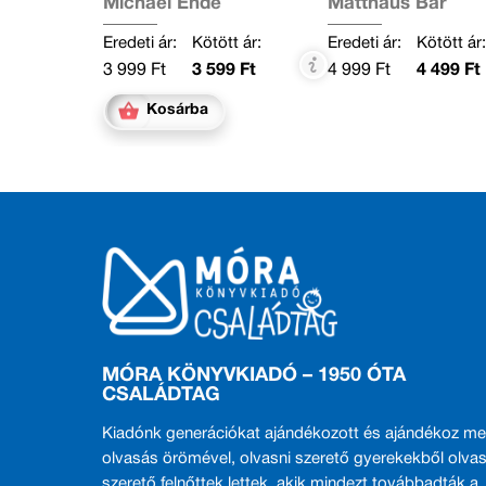
Michael Ende
Matthäus Bär
Eredeti ár:
Kötött ár:
Eredeti ár:
Kötött ár
3 999 Ft
3 599 Ft
4 999 Ft
4 499 Ft
Kosárba
MÓRA KÖNYVKIADÓ – 1950 ÓTA
CSALÁDTAG
Kiadónk generációkat ajándékozott és ajándékoz me
olvasás örömével, olvasni szerető gyerekekből olvas
szerető felnőttek lettek, akik mindezt továbbadták a