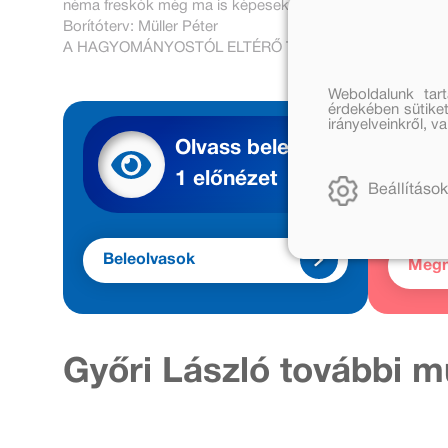
néma freskók még ma is képesek megváltoztatni bennün
Borítóterv: Müller Péter
A HAGYOMÁNYOSTÓL ELTÉRŐ TARTALMÚ KÖNYV!
Weboldalunk tar
érdekében sütiket
irányelveinkről, 
Olvass bele
1 előnézet
Beállítások
Beleolvasok
Meg
Győri László további m