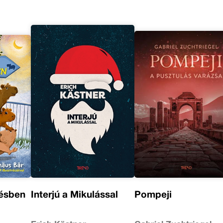
ésben
Interjú a Mikulással
Pompeji