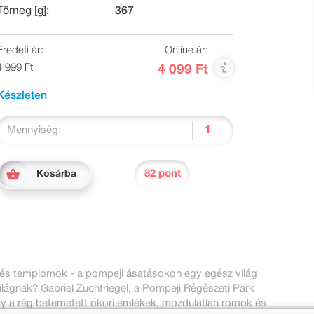
Tömeg [g]:
367
Eredeti ár:
Online ár:
4 999 Ft
4 099 Ft
Készleten
Mennyiség:
82 pont
Kosárba
k és templomok - a pompeji ásatásokon egy egész világ
világnak? Gabriel Zuchtriegel, a Pompeji Régészeti Park
gy a rég betemetett ókori emlékek, mozdulatlan romok és