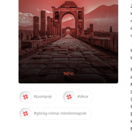
#pompeji
#ókor
#görög-római mindennapok