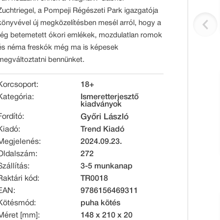
Zuchtriegel, a Pompeji Régészeti Park igazgatója
könyvével új megközelítésben mesél arról, hogy a
rég betemetett ókori emlékek, mozdulatlan romok
és néma freskók még ma is képesek
megváltoztatni bennünket.
Korcsoport:
18+
Kategória:
Ismeretterjesztő
kiadványok
Fordító:
Győri László
Kiadó:
Trend Kiadó
Megjelenés:
2024.09.23.
Oldalszám:
272
Szállítás:
3-5 munkanap
Raktári kód:
TR0018
EAN:
9786156469311
Kötésmód:
puha kötés
Méret [mm]:
148 x 210 x 20