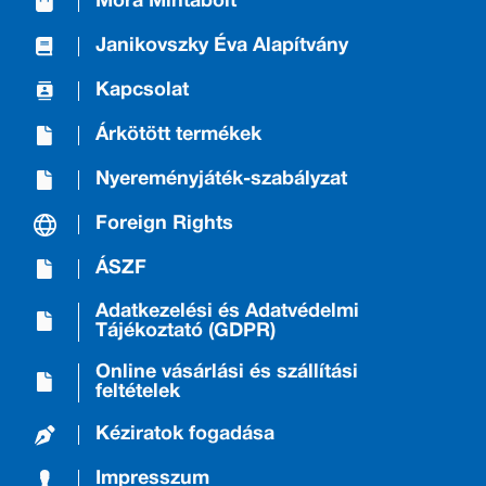
Móra Mintabolt
Janikovszky Éva Alapítvány
Kapcsolat
Árkötött termékek
Nyereményjáték-szabályzat
Foreign Rights
ÁSZF
Adatkezelési és Adatvédelmi
Tájékoztató (GDPR)
Online vásárlási és szállítási
feltételek
Kéziratok fogadása
Impresszum