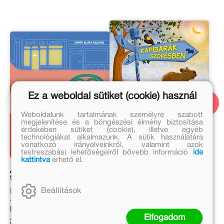
Ez a weboldal sütiket (cookie) használ
Weboldalunk tartalmának személyre szabott
megjelenítése és a böngészési élmény biztosítása
érdekében sütiket (cookie), illetve egyéb
technológiákat alkalmazunk. A sütik használatára
vonatkozó irányelveinkről, valamint azok
testreszabási lehetőségeiről bővebb információ
ide
kattintva
érhető el.
A lány, akivel mindig
Kapibarák szökésben
történik valami –
Janikovszky Éva
Beállítások
Majoros Nóra
Matthäus Bär
Eredeti ár:
Eredeti ár:
Elfogadom
3 999 Ft
4 999 Ft