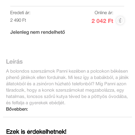
Eredeti ár:
Online ár:
2 490 Ft
2 042 Ft
Jelenleg nem rendelhető
Leírás
A bolondos szerszámok Panni kezében a polcokon békésen
pihenő játékok ellen fordulnak. Mi lesz így a babákból, a játék
állatokból és a zsinóron húzható telefonból? Míg Panni azon
fáradozik, hogy a konok szerszámokat megzabolázza, egy
hatalmas, loncsos szőrű kutya téved be a pöttyös óvodába,
és felfalja a gyerekek ebédjét.
Bővebben:
Ezek is érdekelhetnek!