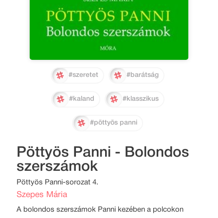
#szeretet
#barátság
#kaland
#klasszikus
#pöttyös panni
Pöttyös Panni - Bolondos
szerszámok
Pöttyös Panni-sorozat 4.
Szepes Mária
A bolondos szerszámok Panni kezében a polcokon