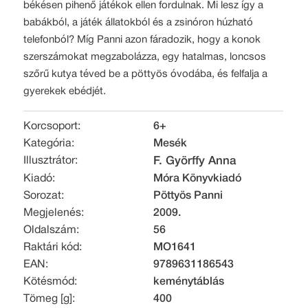
békésen pihenő játékok ellen fordulnak. Mi lesz így a
babákból, a játék állatokból és a zsinóron húzható
telefonból? Míg Panni azon fáradozik, hogy a konok
szerszámokat megzabolázza, egy hatalmas, loncsos
szőrű kutya téved be a pöttyös óvodába, és felfalja a
gyerekek ebédjét.
Korcsoport:
6+
Kategória:
Mesék
Illusztrátor:
F. Györffy Anna
Kiadó:
Móra Könyvkiadó
Sorozat:
Pöttyös Panni
Megjelenés:
2009.
Oldalszám:
56
Raktári kód:
MO1641
EAN:
9789631186543
Kötésmód:
keménytáblás
Tömeg [g]:
400