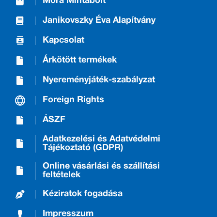
Móra Mintabolt
Janikovszky Éva Alapítvány
Kapcsolat
Árkötött termékek
Nyereményjáték-szabályzat
Foreign Rights
ÁSZF
Adatkezelési és Adatvédelmi
Tájékoztató (GDPR)
Online vásárlási és szállítási
feltételek
Kéziratok fogadása
Impresszum