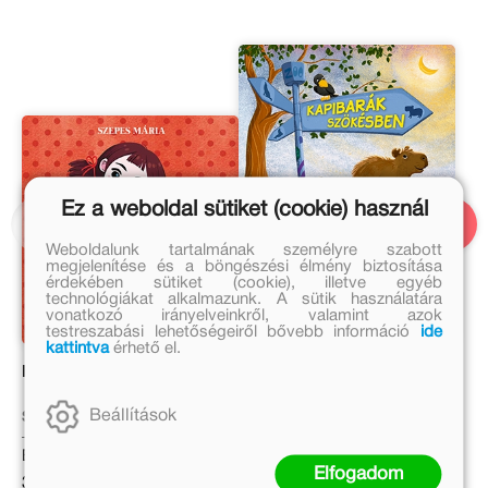
Ez a weboldal sütiket (cookie) használ
Weboldalunk tartalmának személyre szabott
megjelenítése és a böngészési élmény biztosítása
érdekében sütiket (cookie), illetve egyéb
technológiákat alkalmazunk. A sütik használatára
vonatkozó irányelveinkről, valamint azok
testreszabási lehetőségeiről bővebb információ
ide
kattintva
érhető el.
Pöttyös Panni
Kapibarák szökésben
Beállítások
Szepes Mária
Matthäus Bär
Eredeti ár:
Eredeti ár:
Elfogadom
3 999 Ft
4 999 Ft