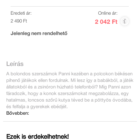
Eredeti ár:
Online ár:
2 490 Ft
2 042 Ft
Jelenleg nem rendelhető
Leírás
A bolondos szerszámok Panni kezében a polcokon békésen
pihenő játékok ellen fordulnak. Mi lesz így a babákból, a játék
állatokból és a zsinóron húzható telefonból? Míg Panni azon
fáradozik, hogy a konok szerszámokat megzabolázza, egy
hatalmas, loncsos szőrű kutya téved be a pöttyös óvodába,
és felfalja a gyerekek ebédjét.
Bővebben:
Ezek is érdekelhetnek!