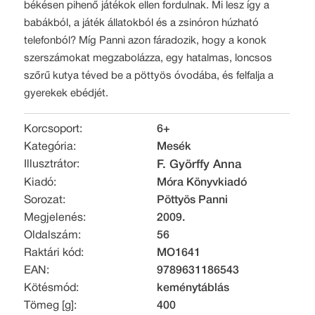
békésen pihenő játékok ellen fordulnak. Mi lesz így a
babákból, a játék állatokból és a zsinóron húzható
telefonból? Míg Panni azon fáradozik, hogy a konok
szerszámokat megzabolázza, egy hatalmas, loncsos
szőrű kutya téved be a pöttyös óvodába, és felfalja a
gyerekek ebédjét.
Korcsoport:
6+
Kategória:
Mesék
Illusztrátor:
F. Györffy Anna
Kiadó:
Móra Könyvkiadó
Sorozat:
Pöttyös Panni
Megjelenés:
2009.
Oldalszám:
56
Raktári kód:
MO1641
EAN:
9789631186543
Kötésmód:
keménytáblás
Tömeg [g]:
400