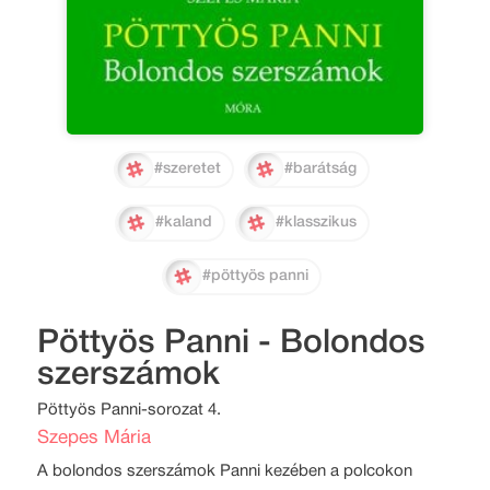
#szeretet
#barátság
#kaland
#klasszikus
#pöttyös panni
Pöttyös Panni - Bolondos
szerszámok
Pöttyös Panni-sorozat 4.
Szepes Mária
A bolondos szerszámok Panni kezében a polcokon