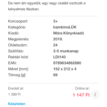
De nem ám egyedül, egy nagy család osztozik a
kényelmes fészken.
Korcsoport:
3+
Kategória:
bambinoLÜK
Kiadó:
Móra Könyvkiadó
Megjelenés:
2019.
Oldalszám:
24
Szállítás:
3-5 munkanap
Raktári kód:
LDI140
EAN:
9789634862680
Méret [mm]:
152 x 212 x 4
Tömeg [g]:
69
Eredeti ár:
Online ár:
1 399 Ft
1 147 Ft
Készleten