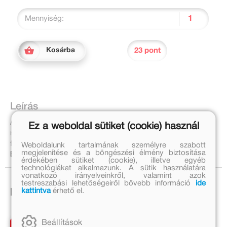
Mennyiség:
23 pont
Kosárba
Leírás
A kis sün a természetben él, nem messze egy tanyától. De
Ez a weboldal sütiket (cookie) használ
nem ám egyedül, egy nagy család osztozik a kényelmes
fészken.
Weboldalunk tartalmának személyre szabott
megjelenítése és a böngészési élmény biztosítása
Bővebben:
érdekében sütiket (cookie), illetve egyéb
technológiákat alkalmazunk. A sütik használatára
vonatkozó irányelveinkről, valamint azok
testreszabási lehetőségeiről bővebb információ
ide
kattintva
érhető el.
Ezek is érdekelhetnek!
Beállítások