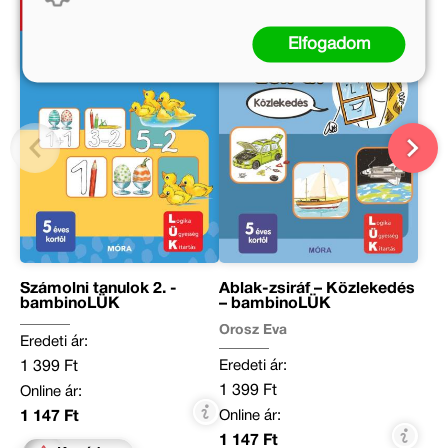
Elfogadom
Számolni tanulok 2. -
Ablak-zsiráf – Közlekedés
bambinoLÜK
– bambinoLÜK
Orosz Éva
Eredeti ár:
Eredeti ár:
1 399 Ft
1 399 Ft
Online ár:
Online ár:
1 147 Ft
1 147 Ft