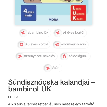
#bambino lük
#4 éves kortól
#5 éves kortól
#kommunikáció
#környezeti nevelés
#élővilágunk
#sün
Sündisznócska kalandjai –
bambinoLÜK
LDI140
A kis sün a természetben él, nem messze egy tanyától.