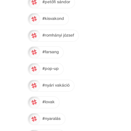
#petőfi sándor
#kisvakond
#romhányi józsef
#farsang
#pop-up
#nyári vakáció
#lovak
#nyaralás