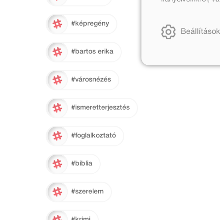
#képregény
Beállítások
#bartos erika
#városnézés
#ismeretterjesztés
#foglalkoztató
#biblia
#szerelem
#krimi