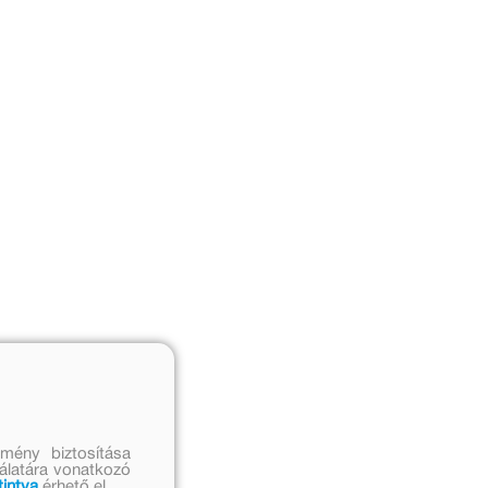
mény biztosítása
nálatára vonatkozó
tintva
érhető el.