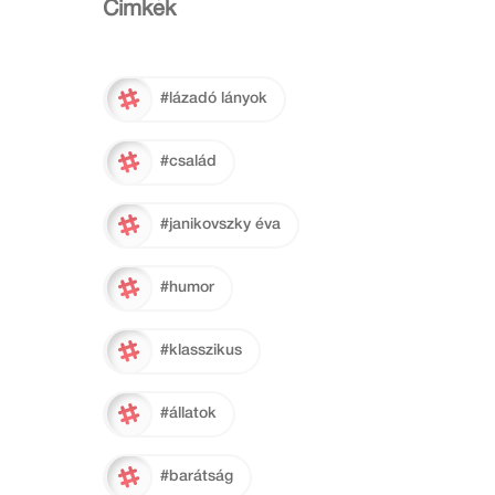
Cimkék
#lázadó lányok
#család
#janikovszky éva
#humor
#klasszikus
#állatok
#barátság