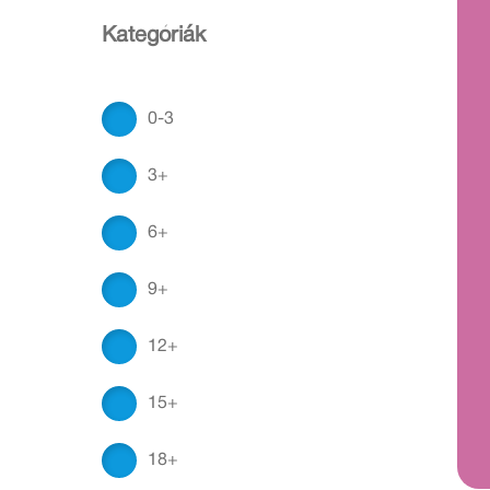
Kategóriák
0-3
3+
6+
9+
12+
15+
18+