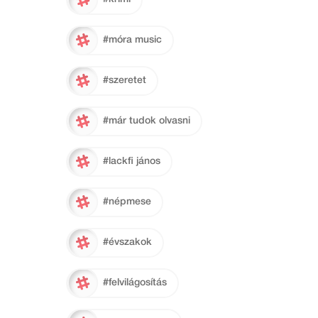
#móra music
#szeretet
#már tudok olvasni
#lackfi jános
#népmese
#évszakok
#felvilágosítás