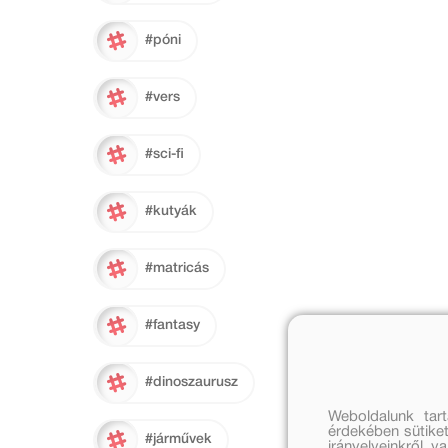
#póni
#vers
#sci-fi
#kutyák
#matricás
#fantasy
#dinoszaurusz
Weboldalunk tar
érdekében sütiket
#járművek
irányelveinkről, 