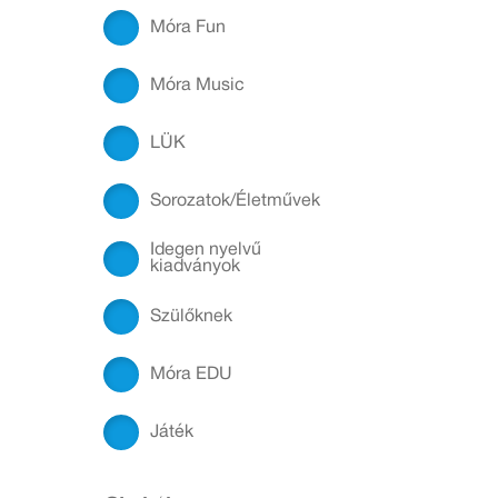
Móra Fun
Móra Music
LÜK
Sorozatok/Életművek
Idegen nyelvű
kiadványok
Szülőknek
Móra EDU
Játék