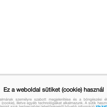
Ez a weboldal sütiket (cookie) használ
talmának személyre szabott megjelenítése és a böngészési él
 (cookie), illetve egyéb technológiákat alkalmazunk. A sütik hasz
valamint azok testreszabási lehetőségeiről bővebb információ
ide kat