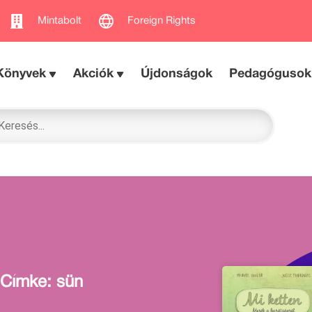
Mintabolt
Foreign Rights
Könyvek
Akciók
Újdonságok
Pedagógusok
Címke: sün