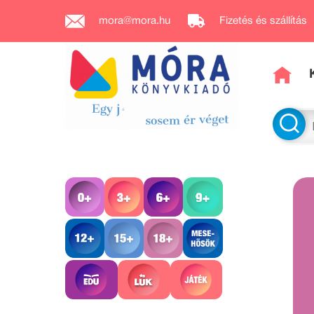
mora@mora.hu
Fizetés és szállítás