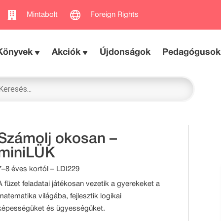
Mintabolt
Foreign Rights
Könyvek
Akciók
Újdonságok
Pedagógusok
Számolj okosan –
miniLÜK
7–8 éves kortól – LDI229
A füzet feladatai játékosan vezetik a gyerekeket a
matematika világába, fejlesztik logikai
képességüket és ügyességüket.