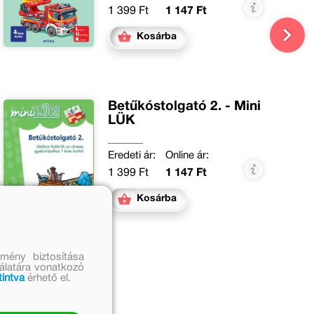
1 399 Ft
1 147 Ft
Kosárba
Betűkóstolgató 2. - Mini
LÜK
Eredeti ár:
Online ár:
1 399 Ft
1 147 Ft
Kosárba
mény biztosítása
nálatára vonatkozó
tintva
érhető el.