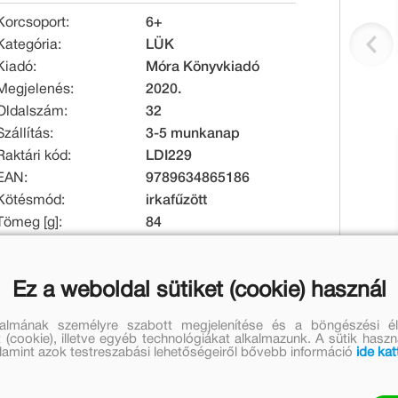
Korcsoport:
6+
Kategória:
LÜK
Kiadó:
Móra Könyvkiadó
Megjelenés:
2020.
Oldalszám:
32
Szállítás:
3-5 munkanap
Raktári kód:
LDI229
EAN:
9789634865186
Kötésmód:
irkafűzött
Tömeg [g]:
84
Eredeti ár:
Online ár:
Ez a weboldal sütiket (cookie) használ
1 399 Ft
1 147 Ft
talmának személyre szabott megjelenítése és a böngészési él
Készleten
 (cookie), illetve egyéb technológiákat alkalmazunk. A sütik hasz
valamint azok testreszabási lehetőségeiről bővebb információ
ide kat
Mennyiség: