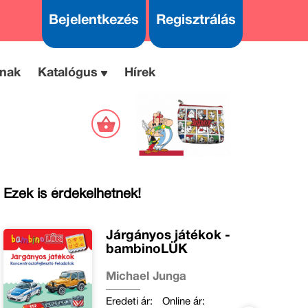
Bejelentkezés
Regisztrálás
nak
Katalógus
Hírek
Ezek is érdekelhetnek!
Járgányos játékok -
bambinoLÜK
Michael Junga
Eredeti ár:
Online ár: