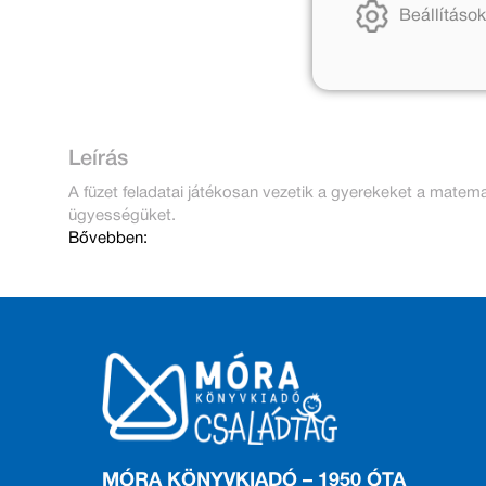
Beállítások
Leírás
A füzet feladatai játékosan vezetik a gyerekeket a matemat
ügyességüket.
Bővebben:
MÓRA KÖNYVKIADÓ – 1950 ÓTA