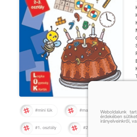
#mini lük
#matematika
Weboldalunk tar
érdekében sütiket
irányelveinkről, 
#1. osztály
#2. osztály