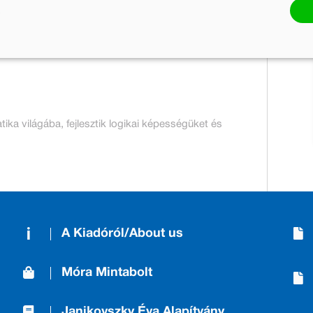
23 pont
Kosárba
ika világába, fejlesztik logikai képességüket és
A Kiadóról/About us
Móra Mintabolt
Janikovszky Éva Alapítvány