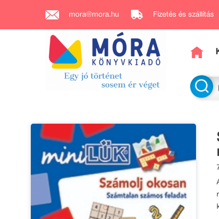
mora@mora.hu
Fizetés és szállítás