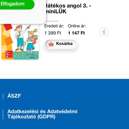
Elfogadom
Játékos angol 3. -
miniLÜK
Eredeti ár:
Online ár:
1 399 Ft
1 147 Ft
Kosárba
ÁSZF
Adatkezelési és Adatvédelmi
Tájékoztató (GDPR)