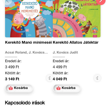
Kerekítő Manó minimeséi
Kerekítő Állatos Játéktár
Acsai Roland, J. Kovács
J. Kovács Judit
Judit
Eredeti ár:
Eredeti ár:
3 499 Ft
4 499 Ft
Kötött ár:
Kötött ár:
3 149 Ft
4 049 Ft
Kosárba
Kosárba
Kapcsolódó írások