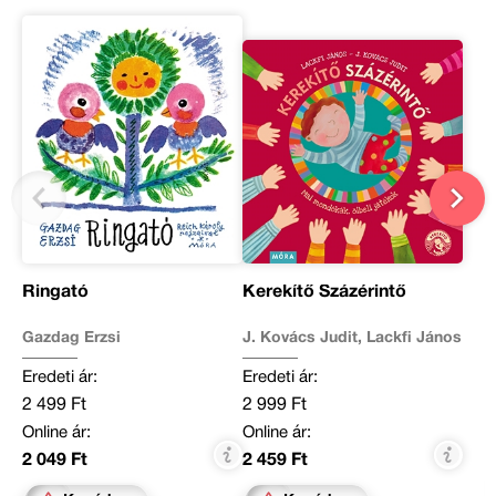
Ringató
Kerekítő Százérintő
Gazdag Erzsi
J. Kovács Judit, Lackfi János
Eredeti ár:
Eredeti ár:
2 499 Ft
2 999 Ft
Online ár:
Online ár:
2 049 Ft
2 459 Ft