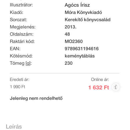
Illusztrátor:
Agócs Írisz
Kiadó:
Móra Könyvkiadó
Sorozat:
Kerekítő könyvcsalád
Megjelenés:
2013.
Oldalszám:
48
Raktári kód:
MO2360
EAN:
9789631194616
Kötésmód:
keménytáblás
Tömeg [g]:
230
Eredeti ár:
Online ár:
1 990 Ft
1 632 Ft
Jelenleg nem rendelhető
Leírás