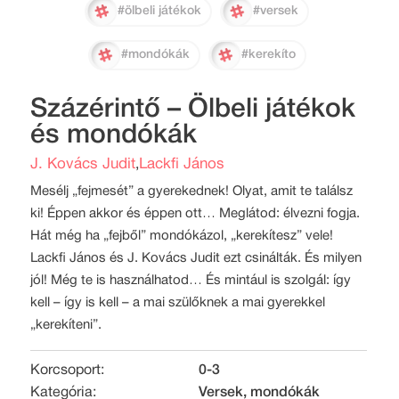
#ölbeli játékok
#versek
#mondókák
#kerekíto
Százérintő – Ölbeli játékok
és mondókák
J. Kovács Judit
Lackfi János
,
Mesélj „fejmesét” a gyerekednek! Olyat, amit te találsz
ki! Éppen akkor és éppen ott… Meglátod: élvezni fogja.
Hát még ha „fejből” mondókázol, „kerekítesz” vele!
Lackfi János és J. Kovács Judit ezt csinálták. És milyen
jól! Még te is használhatod… És mintául is szolgál: így
kell – így is kell – a mai szülőknek a mai gyerekkel
„kerekíteni”.
Korcsoport:
0-3
Kategória:
Versek, mondókák