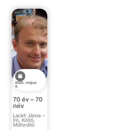
2020. május
4.
70 év – 70
név
Lackfi János –
Író, Költő,
Műfordító