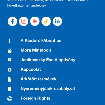
szerető felnőttek lettek, akik mindezt továbbadták a
következő nemzedéknek.
A Kiadóról/About us
Móra Mintabolt
Janikovszky Éva Alapítvány
Kapcsolat
Árkötött termékek
Nyereményjáték-szabályzat
Foreign Rights