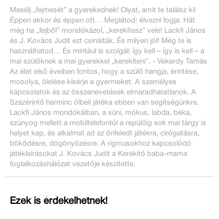
Mesélj „fejmesét” a gyerekednek! Olyat, amit te találsz ki!
Éppen akkor és éppen ott… Meglátod: élvezni fogja. Hát
még ha „fejből” mondókázol, „kerekítesz” vele! Lackfi János
és J. Kovács Judit ezt csinálták. És milyen jól! Még te is
használhatod… És mintául is szolgál: így kell – így is kell – a
mai szülőknek a mai gyerekkel „kerekíteni”. - Vekerdy Tamás
Az élet első éveiben fontos, hogy a szülő hangja, érintése,
mosolya, ölelése kísérje a gyermeket. A személyes
kapcsolatok és az összenevetések elmaradhatatlanok. A
Százérintő harminc ölbeli játéka ebben van segítségünkre.
Lackfi János mondókáiban, a süni, mókus, labda, béka,
szúnyog mellett a mobiltelefontól a repülőig sok mai tárgy is
helyet kap, és alkalmat ad az önfeledt játékra, cirógatásra,
böködésre, dögönyözésre. A rigmusokhoz kapcsolódó
játékleírásokat J. Kovács Judit a Kerekítő baba-mama
foglalkozáshálózat vezetője készítette.
Ezek is érdekelhetnek!