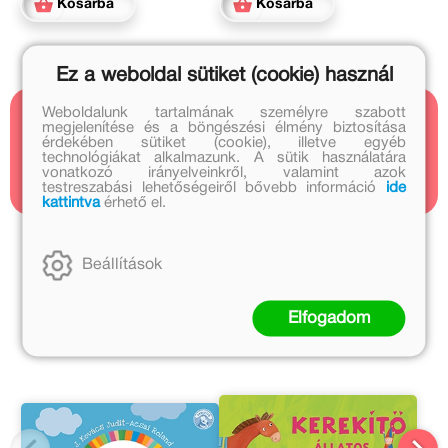
Kosárba
Kosárba
Ez a weboldal sütiket (cookie) használ
Weboldalunk tartalmának személyre szabott
megjelenítése és a böngészési élmény biztosítása
Kapcsolódó cikkek
érdekében sütiket (cookie), illetve egyéb
technológiákat alkalmazunk. A sütik használatára
1 cikk
vonatkozó irányelveinkről, valamint azok
testreszabási lehetőségeiről bővebb információ
ide
kattintva
érhető el.
J. Kovács Judit további művei
Beállítások
Lackfi János további művei
Elfogadom
A sorozat további részei