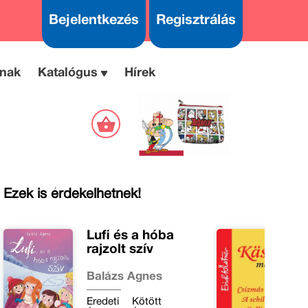
Bejelentkezés
Regisztrálás
nak
Katalógus
Hírek
Ezek is érdekelhetnek!
Lufi és a hóba
rajzolt szív
Balázs Ágnes
Eredeti
Kötött