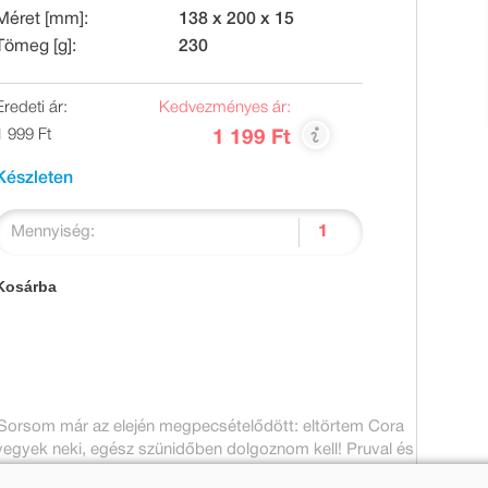
Méret [mm]:
138 x 200 x 15
Tömeg [g]:
230
Eredeti ár:
Kedvezményes ár:
1 999 Ft
1 199 Ft
Készleten
Mennyiség:
Kosárba
 Sorsom már az elején megpecsételődött: eltörtem Cora
t vegyek neki, egész szünidőben dolgoznom kell! Pruval és
ábort szerveztünk a város apróságai számára.