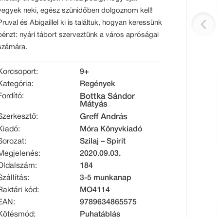
vegyek neki, egész szünidőben dolgoznom kell!
Pruval és Abigaillel ki is találtuk, hogyan keressünk
pénzt: nyári tábort szerveztünk a város apróságai
számára.
Korcsoport:
9+
Kategória:
Regények
Fordító:
Bottka Sándor
Mátyás
Szerkesztő:
Greff András
Kiadó:
Móra Könyvkiadó
Sorozat:
Szilaj – Spirit
Megjelenés:
2020.09.03.
Oldalszám:
184
Szállítás:
3-5 munkanap
Raktári kód:
MO4114
EAN:
9789634865575
Kötésmód:
Puhatáblás