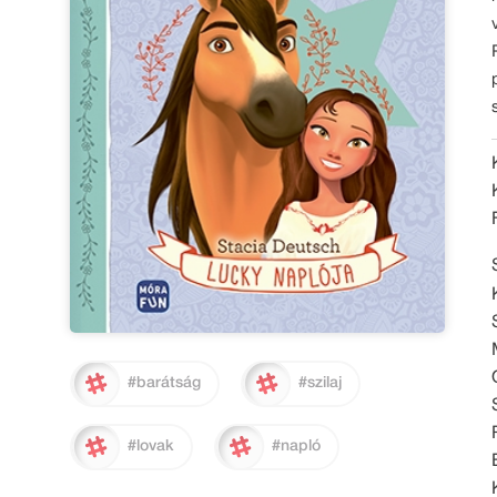
#barátság
#szilaj
#lovak
#napló