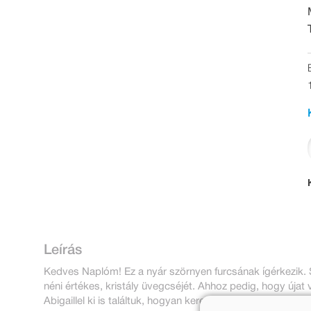
Leírás
Kedves Naplóm! Ez a nyár szörnyen furcsának ígérkezik.
néni értékes, kristály üvegcséjét. Ahhoz pedig, hogy úja
Abigaillel ki is találtuk, hogyan keressünk pénzt: nyári t