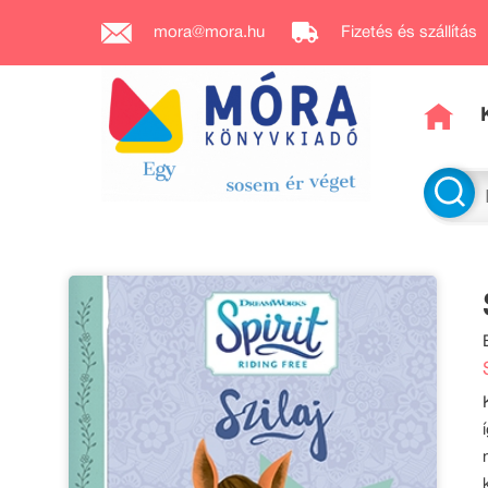
mora@mora.hu
Fizetés és szállítás