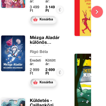
ár:
ár:
3 499
3 149
Ft
Ft
Kosárba
Mézga Aladár
különös
kalandjai
Rigó Béla
Eredeti
Kötött
ár:
ár:
2 999
2 699
Ft
Ft
Kosárba
Küldetés -
Csillagközi