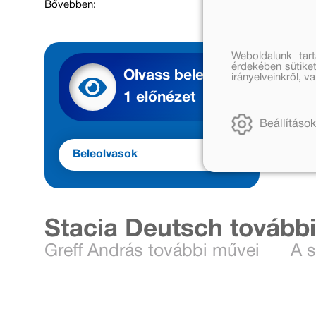
Bővebben:
Weboldalunk tar
érdekében sütiket
Olvass bele
irányelveinkről, 
1 előnézet
Beállítások
Beleolvasok
Stacia Deutsch tovább
Greff András további művei
A s