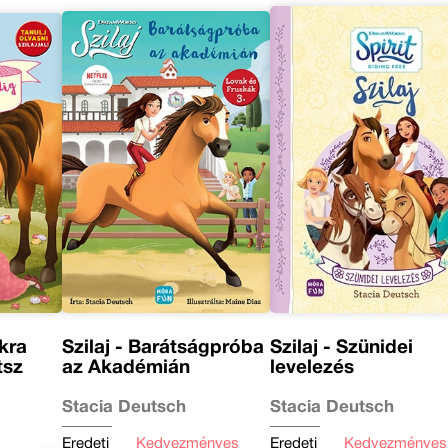
okra
Szilaj - Barátságpróba
Szilaj - Szünidei
tsz
az Akadémián
levelezés
Stacia Deutsch
Stacia Deutsch
Eredeti
Kedvezményes
Eredeti
Kedvezményes