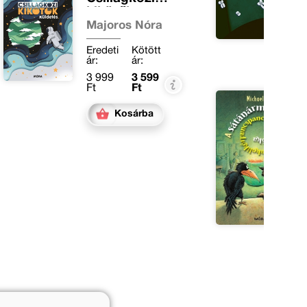
kikötők
Majoros Nóra
Eredeti
Kötött
ár:
ár:
3 999
3 599
Ft
Ft
Kosárba