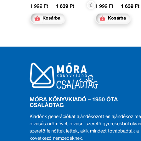
1 999 Ft
1 639 Ft
1 999 Ft
1 639 Ft
Kosárba
Kosárba
MÓRA KÖNYVKIADÓ – 1950 ÓTA
CSALÁDTAG
Kiadónk generációkat ajándékozott és ajándékoz me
olvasás örömével, olvasni szerető gyerekekből olvas
szerető felnőttek lettek, akik mindezt továbbadták a
következő nemzedéknek.