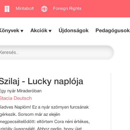
Mintabolt
Foreign Rights
Könyvek
Akciók
Újdonságok
Pedagógusok
Szilaj - Lucky naplója
Egy nyár Miraderóban
Stacia Deutsch
Kedves Naplóm! Ez a nyár szörnyen furcsának
ígérkezik. Sorsom már az elején
megpecsételődött: eltörtem Cora néni értékes,
kristály üvegcséjét. Ahhoz pedig, hogy újat