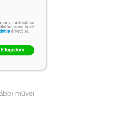
mény biztosítása
nálatára vonatkozó
tintva
érhető el.
Elfogadom
ábbi művei