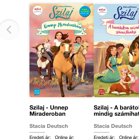
Szilaj - Ünnep
Szilaj - A barát
Miraderoban
mindig számíha
Stacia Deutsch
Stacia Deutsch
Eredeti ár:
Online ár:
Eredeti ár:
Online ár: