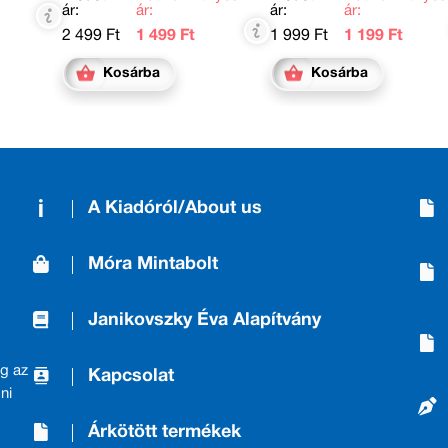
ár:
ár:
ár:
ár:
2 499 Ft
1 499 Ft
1 999 Ft
1 199 Ft
Kosárba
Kosárba
A Kiadóról/About us
Móra Mintabolt
Janikovszky Éva Alapítvány
g az
Kapcsolat
ni
Árkötött termékek