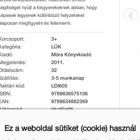
segítséget nyújt a kisgyerekeknek abban, hogy
képesek legyenek különböző helyzeteket
alaposan megfigyelni és felismerni.
Korcsoport:
3+
Kategória:
LÜK
Kiadó:
Móra Könyvkiadó
Megjelenés:
2011.
Oldalszám:
32
Szállítás:
3-5 munkanap
Raktári kód:
LDI605
ISBN:
9789636575106
EAN:
9789634862369
Kötésmód:
irkafűzött
Méret [mm]:
140 x 260 x 3
Tömeg [g]:
85
Ez a weboldal sütiket (cookie) használ