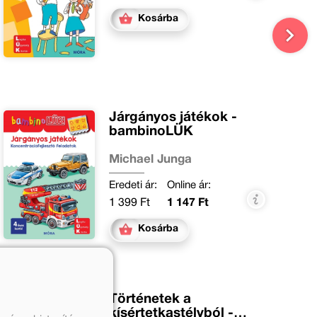
Kosárba
Járgányos játékok -
bambinoLÜK
Michael Junga
Eredeti ár:
Online ár:
1 399 Ft
1 147 Ft
Kosárba
Történetek a
kísértetkastélyból -