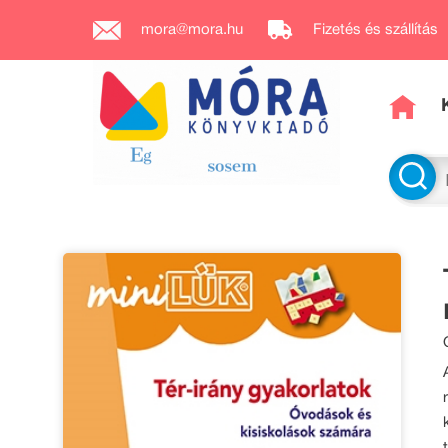
mora@mora.hu
Fizetés és szállítás