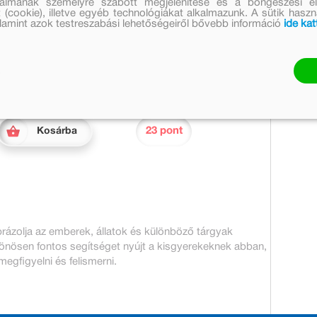
talmának személyre szabott megjelenítése és a böngészési él
Eredeti ár:
Online ár:
 (cookie), illetve egyéb technológiákat alkalmazunk. A sütik hasz
1 399 Ft
valamint azok testreszabási lehetőségeiről bővebb információ
ide kat
1 147 Ft
Készleten
Mennyiség:
23 pont
Kosárba
 ábrázolja az emberek, állatok és különböző tárgyak
lönösen fontos segítséget nyújt a kisgyerekeknek abban,
gfigyelni és felismerni.