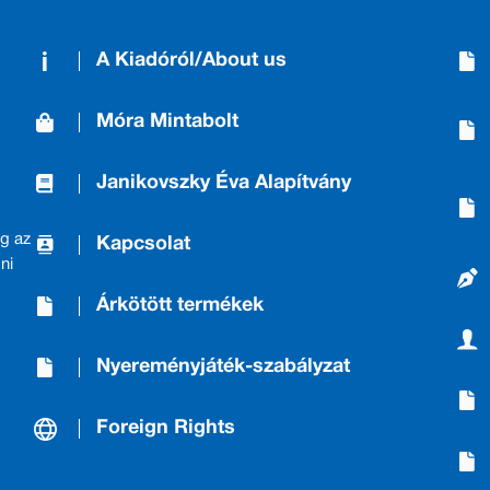
A Kiadóról/About us
Móra Mintabolt
Janikovszky Éva Alapítvány
g az
Kapcsolat
ni
Árkötött termékek
Nyereményjáték-szabályzat
Foreign Rights