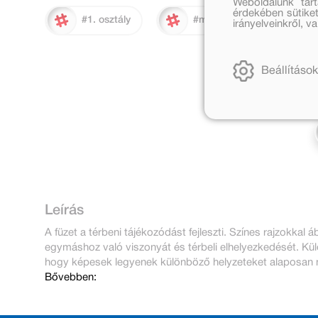
Weboldalunk tar
érdekében sütiket
#1. osztály
#mini lük
irányelveinkről, 
Beállítások
Leírás
A füzet a térbeni tájékozódást fejleszti. Színes rajzokkal
egymáshoz való viszonyát és térbeli elhelyezkedését. Kü
hogy képesek legyenek különböző helyzeteket alaposan me
Bővebben: