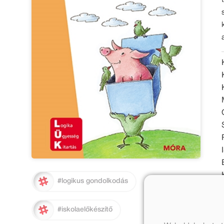
#logikus gondolkodás
#iskolaelőkészítő