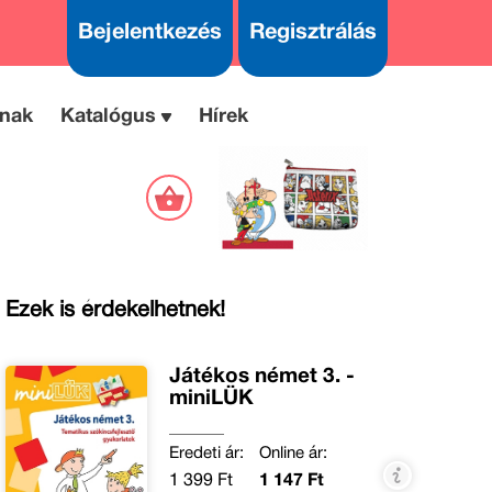
Bejelentkezés
Regisztrálás
nak
Katalógus
Hírek
Ezek is érdekelhetnek!
Játékos német 3. -
miniLÜK
Eredeti ár:
Online ár:
1 399 Ft
1 147 Ft