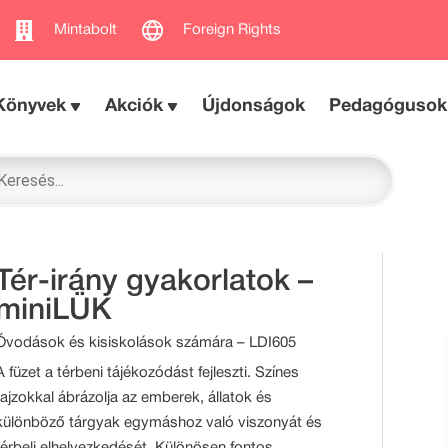
Mintabolt
Foreign Rights
Könyvek
Akciók
Újdonságok
Pedagógusok
Tér-irány gyakorlatok –
miniLÜK
Óvodások és kisiskolások számára – LDI605
A füzet a térbeni tájékozódást fejleszti. Színes
rajzokkal ábrázolja az emberek, állatok és
különböző tárgyak egymáshoz való viszonyát és
térbeli elhelyezkedését. Különösen fontos