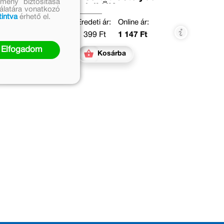
mény biztosítása
miniLÜK
nálatára vonatkozó
tintva
érhető el.
Eredeti ár:
Online ár:
1 399 Ft
1 147 Ft
Elfogadom
Kosárba