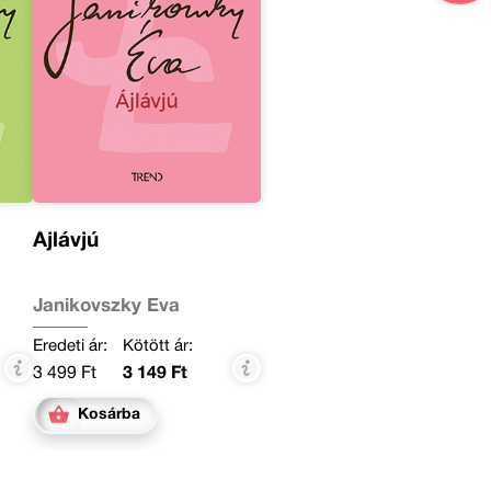
Ájlávjú
Janikovszky Éva
Eredeti ár:
Kötött ár:
3 499 Ft
3 149 Ft
Kosárba