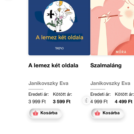
A lemez két oldala
Szalmaláng
Janikovszky Éva
Janikovszky Éva
Eredeti ár:
Kötött ár:
Eredeti ár:
Kötött ár
3 999 Ft
3 599 Ft
4 999 Ft
4 499 Ft
Kosárba
Kosárba