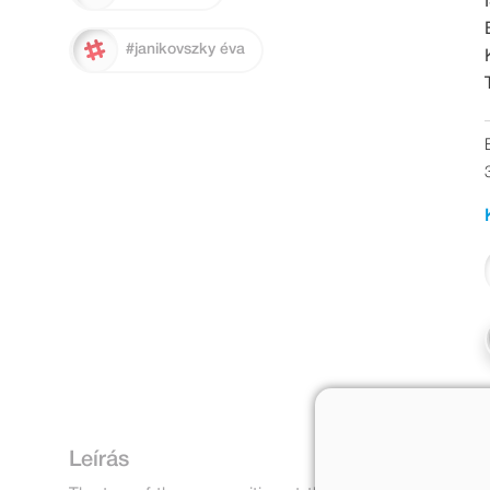
#janikovszky éva
Leírás