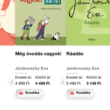
Még óvodás vagyok!
Ráadás
Janikovszky Éva
Janikovszky Éva
:
Eredeti ár:
Kötött ár:
Eredeti ár:
Kötött ár:
4 999 Ft
4 499 Ft
3 499 Ft
3 149 Ft
Kosárba
Kosárba