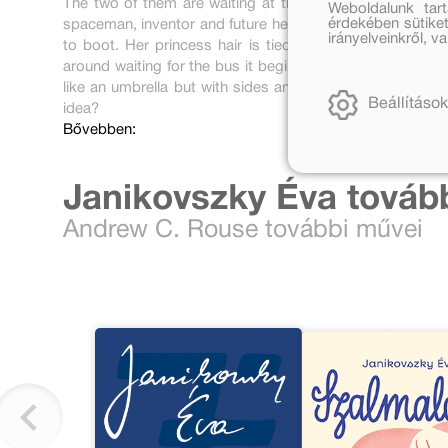
The two of them are waiting at the bus stop. Bill Danil
Weboldalunk tar
érdekében sütiket
spaceman, inventor and future hero, and Son of White Dee
irányelveinkről, 
to boot. Her princess hair is tied back with an elastic
around waiting for the bus it begins to rain. And in the p
like an umbrella but with sides and a bottom, and you can
Beállítások
idea?
Bővebben:
Janikovszky Éva továb
Andrew C. Rouse további művei