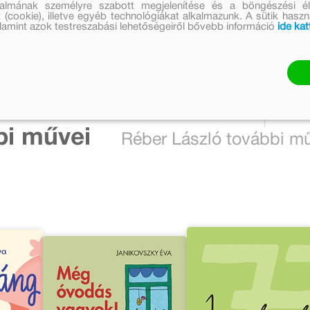
ovics MacKonov - we will honour him with his full name -
talmának személyre szabott megjelenítése és a böngészési él
 (cookie), illetve egyéb technológiákat alkalmazunk. A sütik hasz
r, who despite the name is a girl and full-blooded Indian
valamint azok testreszabási lehetőségeiről bővebb információ
ide kat
 band and she do just a tiny bit of magic. As they stand
ouring rain they begin to talk. About an invention which is
 look out of it and go into it. Now isn’t that an original
bi művei
Réber László további m