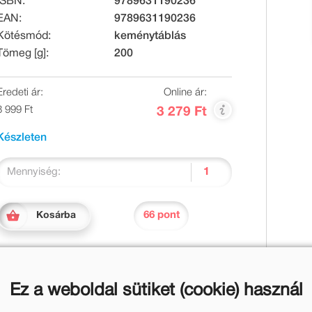
ISBN:
9789631190236
EAN:
9789631190236
Kötésmód:
keménytáblás
Tömeg [g]:
200
Eredeti ár:
Online ár:
3 999 Ft
3 279 Ft
Készleten
Mennyiség:
66 pont
Kosárba
Ez a weboldal sütiket (cookie) használ