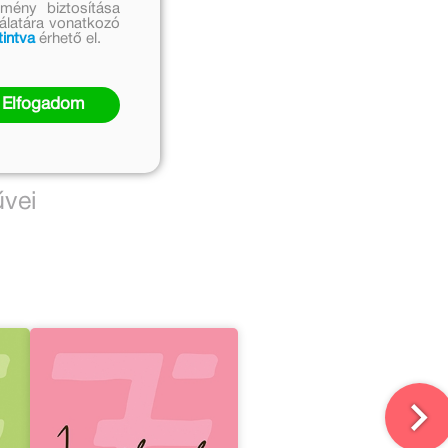
mény biztosítása
nálatára vonatkozó
tintva
érhető el.
Elfogadom
űvei