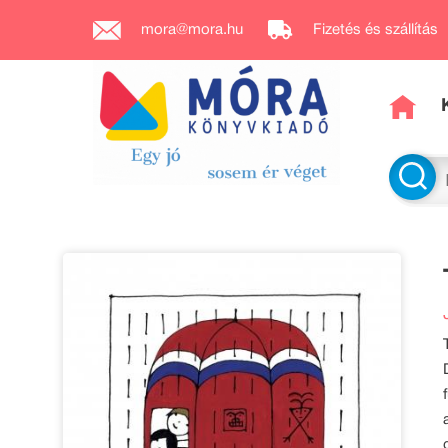
mora@mora.hu
Fizetés és szállítás