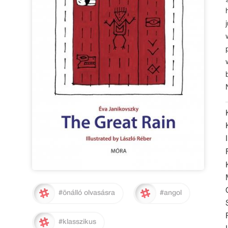
#önálló olvasásra
#angol
#klasszikus