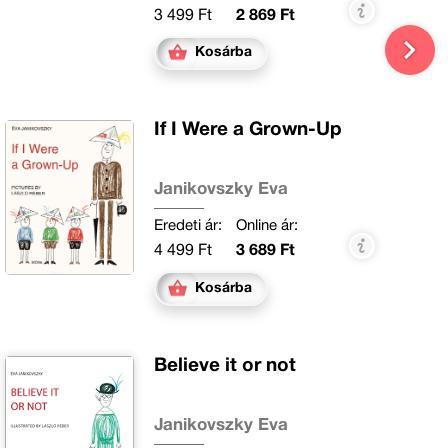
3 499 Ft
2 869 Ft
Kosárba
If I Were a Grown-Up
Janikovszky Éva
Eredeti ár:
Online ár:
4 499 Ft
3 689 Ft
Kosárba
Believe it or not
Janikovszky Éva