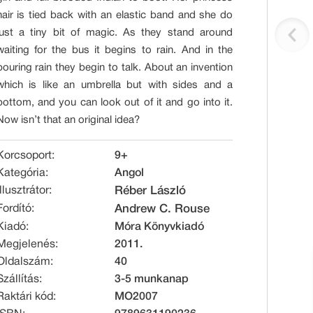
hair is tied back with an elastic band and she do
just a tiny bit of magic. As they stand around
waiting for the bus it begins to rain. And in the
pouring rain they begin to talk. About an invention
which is like an umbrella but with sides and a
bottom, and you can look out of it and go into it.
Now isn’t that an original idea?
Korcsoport:
9+
Kategória:
Angol
Illusztrátor:
Réber László
Fordító:
Andrew C. Rouse
Kiadó:
Móra Könyvkiadó
Megjelenés:
2011.
Oldalszám:
40
Szállítás:
3-5 munkanap
Raktári kód:
MO2007