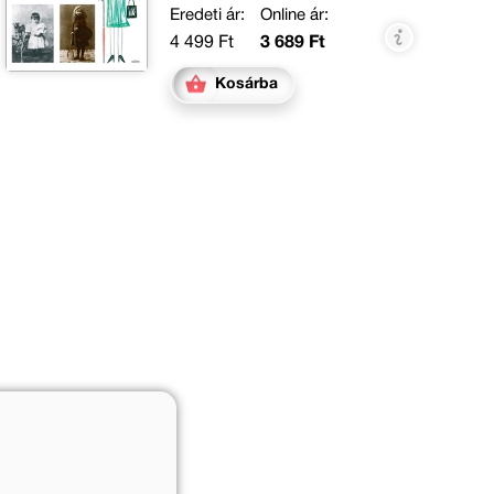
Eredeti ár:
Online ár:
4 499 Ft
3 689 Ft
Kosárba