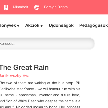
Mintabolt
Foreign Rights
Könyvek
Akciók
Újdonságok
Pedagógusok
The Great Rain
Janikovszky Éva
The two of them are waiting at the bus stop. Bill
Danilovics MacKonov - we will honour him with his
full name - spaceman, inventor and future hero,
and Son of White Deer, who despite the name is a
girl and full-blooded Indian to boot. Her princess