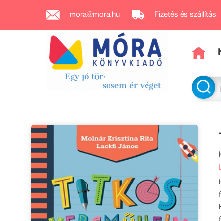
mora@mora.hu
Fizetés és szállítás