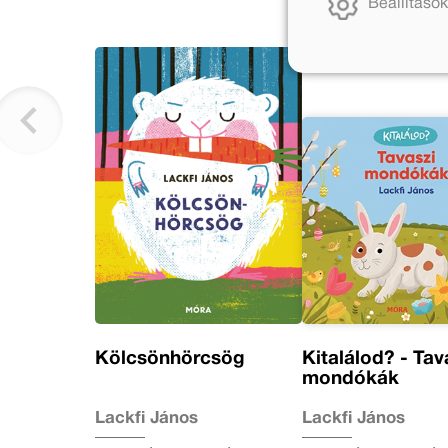
Beállítások
Kölcsönhörcsög
Kitalálod? - Tav
mondókák
Lackfi János
Lackfi János