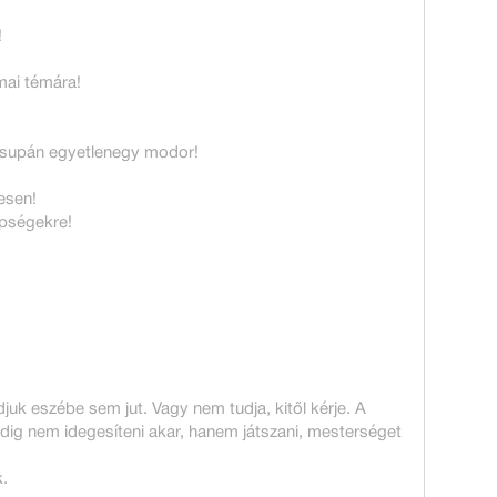
!
mai témára!
csupán egyetlenegy modor!
tesen!
épségekre!
k eszébe sem jut. Vagy nem tudja, kitől kérje. A
dig nem idegesíteni akar, hanem játszani, mesterséget
.