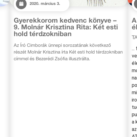
2020. március 3.
Gyerekkorom kedvenc könyve –
A
9. Molnár Krisztina Rita: Két esti
é
hold térdzokniban
T
Az Író Cimborák ünnepi sorozatának következő
..
részét Molnár Krisztina írta Két esti hold térdzokniban
ve
címmel és Bezerédi Zsófia illusztrálta.
él
mo
na
po
mi
ir
tu
pu
a 
az
A
T