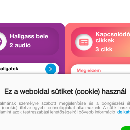
Kapcsolód
Hallgass bele
cikkek
2 audió
3 cikk
allgatok
Megnézem
Ez a weboldal sütiket (cookie) használ
űvei
Molnár Krisztina Rita további
talmának személyre szabott megjelenítése és a böngészési él
 (cookie), illetve egyéb technológiákat alkalmazunk. A sütik hasz
zlukovényi Katalin további művei
valamint azok testreszabási lehetőségeiről bővebb információ
ide kat