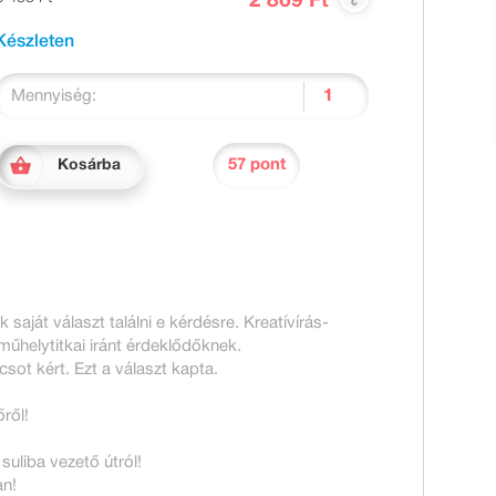
2 869 Ft
Készleten
Mennyiség:
57 pont
Kosárba
 saját választ találni e kérdésre. Kreatívírás-
műhelytitkai iránt érdeklődőknek.
csot kért. Ezt a választ kapta.
ről!
uliba vezető útról!
an!