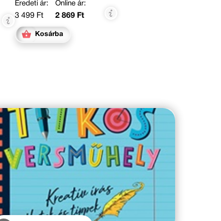
Eredeti ár:
Online ár:
3 499 Ft
2 869 Ft
Kosárba