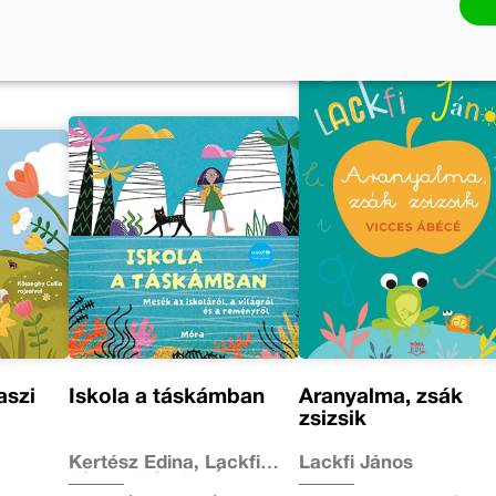
aszi
Iskola a táskámban
Aranyalma, zsák
zsizsik
Kertész Edina, Lackfi
Lackfi János
János, Mészöly Ágnes,