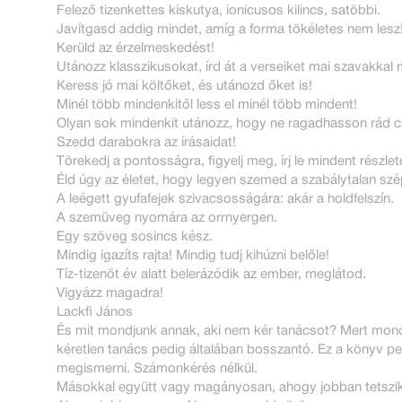
Felező tizenkettes kiskutya, ionicusos kilincs, satöbbi.
Javítgasd addig mindet, amíg a forma tökéletes nem lesz
Kerüld az érzelmeskedést!
Utánozz klasszikusokat, írd át a verseiket mai szavakkal 
Keress jó mai költőket, és utánozd őket is!
Minél több mindenkitől less el minél több mindent!
Olyan sok mindenkit utánozz, hogy ne ragadhasson rád 
Szedd darabokra az írásaidat!
Törekedj a pontosságra, figyelj meg, írj le mindent részle
Éld úgy az életet, hogy legyen szemed a szabálytalan sz
A leégett gyufafejek szivacsosságára: akár a holdfelszín.
A szemüveg nyomára az orrnyergen.
Egy szöveg sosincs kész.
Mindig igazíts rajta! Mindig tudj kihúzni belőle!
Tíz-tizenöt év alatt belerázódik az ember, meglátod.
Vigyázz magadra!
Lackfi János
És mit mondjunk annak, aki nem kér tanácsot? Mert mondju
kéretlen tanács pedig általában bosszantó. Ez a könyv pe
megismerni. Számonkérés nélkül.
Másokkal együtt vagy magányosan, ahogy jobban tetszik