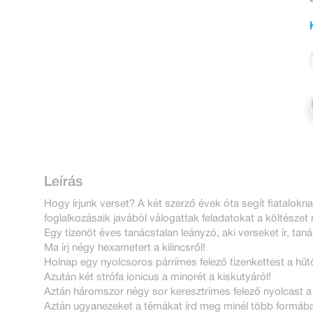
Leírás
Hogy írjunk verset? A két szerző évek óta segít fiataloknak
foglalkozásaik javából válogattak feladatokat a költészet 
Egy tizenöt éves tanácstalan leányzó, aki verseket ír, taná
Ma írj négy hexametert a kilincsről!
Holnap egy nyolcsoros párrímes felező tizenkettest a hűtő
Azután két strófa ionicus a minorét a kiskutyáról!
Aztán háromszor négy sor keresztrímes felező nyolcast a s
Aztán ugyanezeket a témákat írd meg minél több formáb