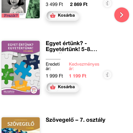
3 499 Ft
2 869 Ft
Kosárba
Egyet értünk? -
Egyetértünk! 5-8.
osztály
Eredeti
Kedvezményes
ár:
ár:
1 999 Ft
1 199 Ft
Kosárba
Szövegelő – 7. osztály