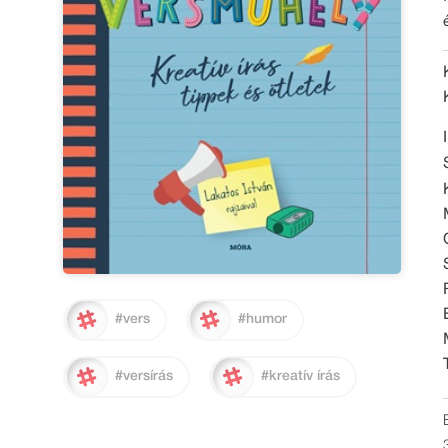
#vers
#humor
#versírás
#kreatív írás