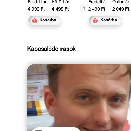
Eredeti ár:
Kötött ár:
Eredeti ár:
Online ár:
4 999 Ft
4 499 Ft
2 499 Ft
2 049 Ft
Kosárba
Kosárba
Kapcsolódó írások