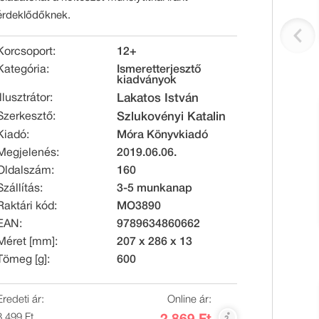
érdeklődőknek.
Korcsoport:
12+
Kategória:
Ismeretterjesztő
kiadványok
Illusztrátor:
Lakatos István
Szerkesztő:
Szlukovényi Katalin
Kiadó:
Móra Könyvkiadó
Megjelenés:
2019.06.06.
Oldalszám:
160
Szállítás:
3-5 munkanap
Raktári kód:
MO3890
EAN:
9789634860662
Méret [mm]:
207 x 286 x 13
Tömeg [g]:
600
Eredeti ár:
Online ár:
3 499 Ft