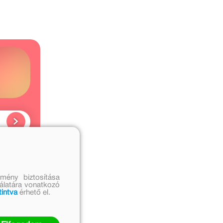
ó
 művei
mény biztosítása
nálatára vonatkozó
tintva
érhető el.