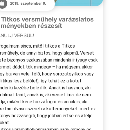
2019. szeptember 9.
 Titkos versműhely varázslatos
lményekben részesít
ANULJ VERSÜL!
. fogalmam sincs, mitől titkos a Titkos
rsműhely, de annyi biztos, hogy alapmű. Verset
ete bizonyos szakaszában mindenki ír (vagy csak
rmol, dúdol, tök mindegy – ha mégsem, akkor
gy baj van vele: félő, hogy sorozatgyilkos vagy
litikus lesz belőle!), így tehát ez a kötet
ndenki kezébe bele illik. Annak is hasznos, aki
odalmat tanít, annak is, aki verset írna, de nem
dja, miként kéne hozzáfogni, és annak is, aki
sztán olvasni szereti a költeményeket, mert ez
könyv hozzásegíti, hogy jobban értse és átélje
okat.
itkos versműhely
önmagában nagy élmény és