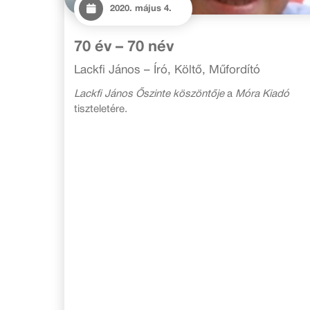
2020. május 4.
70 év – 70 név
Lackfi János – Író, Költő, Műfordító
Lackfi János Őszinte köszöntője
a
Móra Kiadó
tiszteletére.