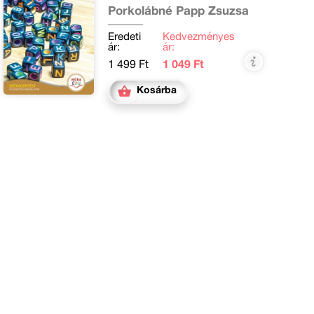
Porkolábné Papp Zsuzsa
Eredeti
Kedvezményes
ár:
ár:
1 499 Ft
1 049 Ft
Kosárba