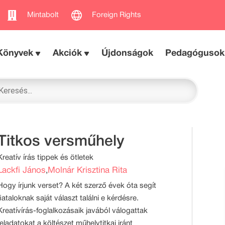
Mintabolt
Foreign Rights
Könyvek
Akciók
Újdonságok
Pedagógusok
Titkos versműhely
Kreatív írás tippek és ötletek
Lackfi János
Molnár Krisztina Rita
,
Hogy írjunk verset? A két szerző évek óta segít
fiataloknak saját választ találni e kérdésre.
Kreatívírás-foglalkozásaik javából válogattak
feladatokat a költészet műhelytitkai iránt