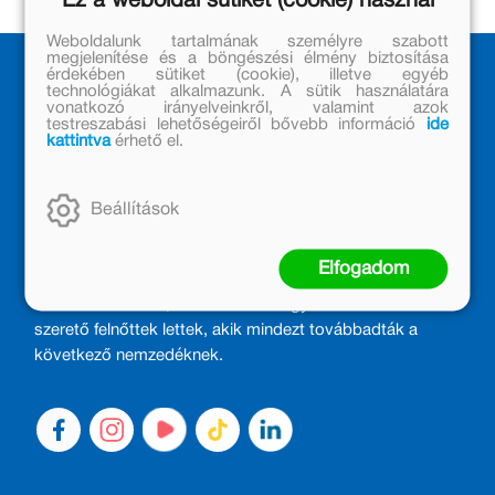
Ez a weboldal sütiket (cookie) használ
Weboldalunk tartalmának személyre szabott
megjelenítése és a böngészési élmény biztosítása
érdekében sütiket (cookie), illetve egyéb
technológiákat alkalmazunk. A sütik használatára
vonatkozó irányelveinkről, valamint azok
testreszabási lehetőségeiről bővebb információ
ide
kattintva
érhető el.
Beállítások
MÓRA KÖNYVKIADÓ – 1950 ÓTA
CSALÁDTAG
Elfogadom
Kiadónk generációkat ajándékozott és ajándékoz meg az
olvasás örömével, olvasni szerető gyerekekből olvasni
szerető felnőttek lettek, akik mindezt továbbadták a
következő nemzedéknek.