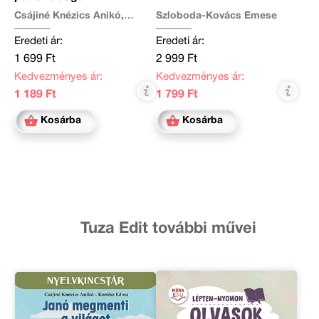
Csájiné Knézics Anikó,
Szloboda-Kovács Emese
Várfalvy Emőke
Eredeti ár:
Eredeti ár:
1 699 Ft
2 999 Ft
Kedvezményes ár:
Kedvezményes ár:
1 189 Ft
1 799 Ft
Kosárba
Kosárba
Tuza Edit további művei