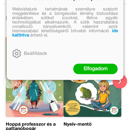
Weboldalunk tartalmának személyre szabott
megjelenítése és a böngészési élmény biztosítása
érdekében sütiket (cookie), illetve egyéb
Ezek is érdekelhetnek!
technológiákat alkalmazunk. A sütik használatára
vonatkozó irányelveinkről, valamint azok
testreszabási lehetőségeiről bővebb információ
ide
kattintva
érhető el.
Beállítások
Elfogadom
Hoppá professzor és a
Nyelv-mentő
pattanóbogár