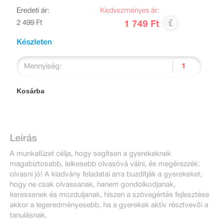
Eredeti ár:
Kedvezményes ár:
2 499 Ft
1 749 Ft
Készleten
Mennyiség:
Kosárba
Leírás
A munkafüzet célja, hogy segítsen a gyerekeknek
magabiztosabb, lelkesebb olvasóvá válni, és megérezzék:
olvasni jó! A kiadvány feladatai arra buzdítják a gyerekeket,
hogy ne csak olvassanak, hanem gondolkodjanak,
keressenek és mozduljanak, hiszen a szövegértés fejlesztése
akkor a legeredményesebb, ha a gyerekek aktív résztvevői a
tanulásnak.