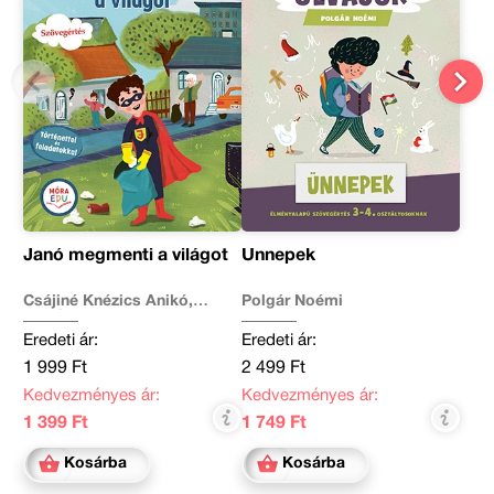
Janó megmenti a világot
Ünnepek
Csájiné Knézics Anikó,
Polgár Noémi
Kertész Edina
Eredeti ár:
Eredeti ár:
1 999 Ft
2 499 Ft
Kedvezményes ár:
Kedvezményes ár:
1 399 Ft
1 749 Ft
Kosárba
Kosárba