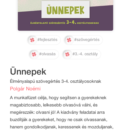
#fejlesztés
#szövegértés
#olvasás
#3.-4. osztály
Ünnepek
Élményalapú szövegértés 3-4. osztályosoknak
Polgár Noémi
A munkafüzet célja, hogy segítsen a gyerekeknek
magabiztosabb, lelkesebb olvasóvá válni, és
megérezzék: olvasni jó! A kiadvány feladatai arra
buzdítják a gyerekeket, hogy ne csak olvassanak,
hanem gondolkodjanak, keressenek és mozduljanak,