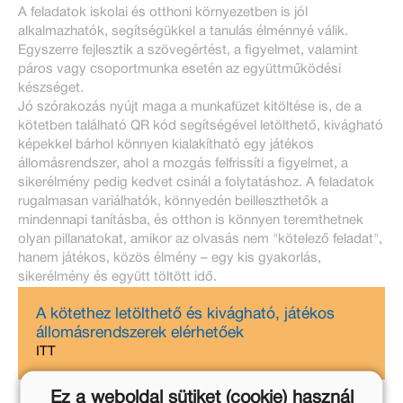
A feladatok iskolai és otthoni környezetben is jól
alkalmazhatók, segítségükkel a tanulás élménnyé válik.
Egyszerre fejlesztik a szövegértést, a figyelmet, valamint
páros vagy csoportmunka esetén az együttműködési
készséget.
Jó szórakozás nyújt maga a munkafüzet kitöltése is, de a
kötetben található QR kód segítségével letölthető, kivágható
képekkel bárhol könnyen kialakítható egy játékos
állomásrendszer, ahol a mozgás felfrissíti a figyelmet, a
sikerélmény pedig kedvet csinál a folytatáshoz. A feladatok
rugalmasan variálhatók, könnyedén beilleszthetők a
mindennapi tanításba, és otthon is könnyen teremthetnek
olyan pillanatokat, amikor az olvasás nem "kötelező feladat",
hanem játékos, közös élmény – egy kis gyakorlás,
sikerélmény és együtt töltött idő.
A kötethez letölthető és kivágható, játékos
állomásrendszerek elérhetőek
ITT
Ez a weboldal sütiket (cookie) használ