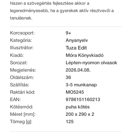
hiszen a szövegértés fejlesztése akkor a
legeredményesebb, ha a gyerekek aktív résztvevői a
tanulásnak.
Korcsoport:
9+
Kategória:
Anyanyelv
Illusztrátor:
Tuza Edit
Kiadó:
Móra Könyvkiadó
Sorozat:
Lépten-nyomon olvasok
Megjelenés:
2026.04.08.
Oldalszám:
36
Szállítás:
3-5 munkanap
Raktári kód:
MO5245
EAN:
9786151160213
Kötésmód:
puha kötés
Méret [mm]:
200 x 290 x 2
Tömeg [g]:
125