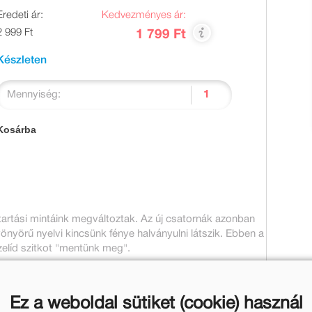
Eredeti ár:
Kedvezményes ár:
2 999 Ft
1 799 Ft
Készleten
Mennyiség:
Kosárba
artási mintáink megváltoztak. Az új csatornák azonban
yönyörű nyelvi kincsünk fénye halványulni látszik. Ebben a
elíd szitkot "mentünk meg".
Ez a weboldal sütiket (cookie) használ