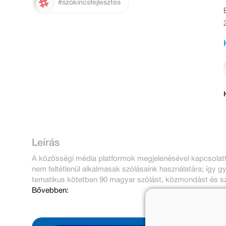
#szókincsfejlesztés
Leírás
A közösségi média platformok megjelenésével kapcsolatt
nem feltétlenül alkalmasak szólásaink használatára; így g
tematikus kötetben 90 magyar szólást, közmondást és sz
Bővebben: