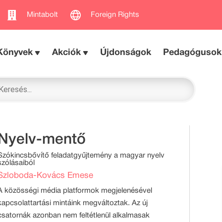
Mintabolt
Foreign Rights
Könyvek
Akciók
Újdonságok
Pedagógusok
Nyelv-mentő
Szókincsbővítő feladatgyűjtemény a magyar nyelv
szólásaiból
Szloboda-Kovács Emese
A közösségi média platformok megjelenésével
kapcsolattartási mintáink megváltoztak. Az új
csatornák azonban nem feltétlenül alkalmasak