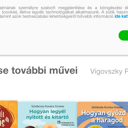
talmának személyre szabott megjelenítése és a böngészési él
 (cookie), illetve egyéb technológiákat alkalmazunk. A sütik hasz
valamint azok testreszabási lehetőségeiről bővebb információ
ide kat
e további művei
Vigovszky R