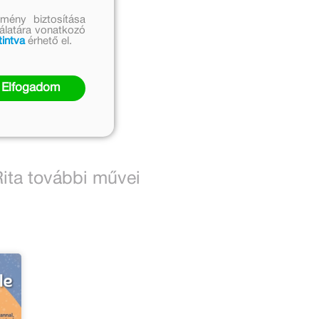
mény biztosítása
nálatára vonatkozó
tintva
érhető el.
Elfogadom
ita további művei