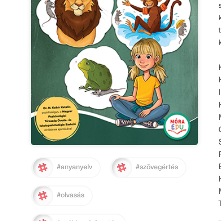
#anyanyelv
#szövegértés
#olvasás