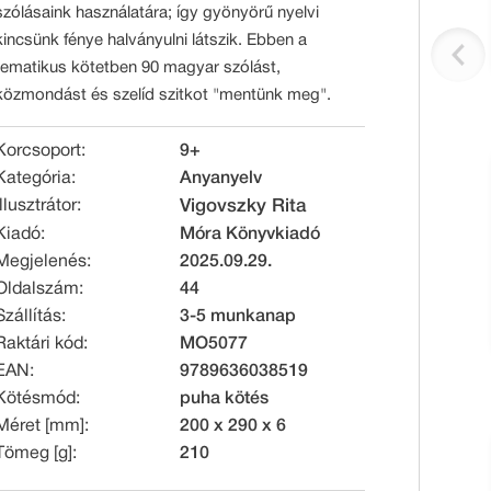
szólásaink használatára; így gyönyörű nyelvi
kincsünk fénye halványulni látszik. Ebben a
tematikus kötetben 90 magyar szólást,
közmondást és szelíd szitkot "mentünk meg".
Korcsoport:
9+
Kategória:
Anyanyelv
Illusztrátor:
Vigovszky Rita
Kiadó:
Móra Könyvkiadó
Megjelenés:
2025.09.29.
Oldalszám:
44
Szállítás:
3-5 munkanap
Raktári kód:
MO5077
EAN:
9789636038519
Kötésmód:
puha kötés
Méret [mm]:
200 x 290 x 6
Tömeg [g]:
210