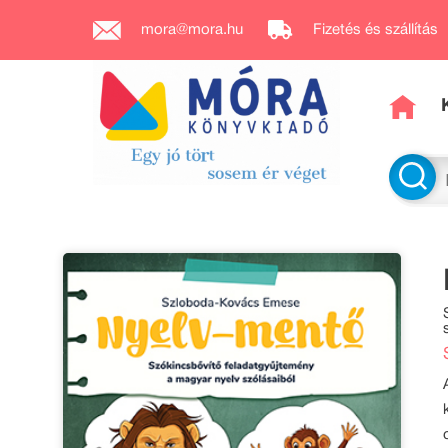
mora@mora.hu
Fizetés és szállítás