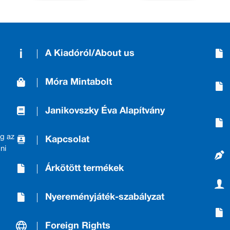
A Kiadóról/About us
Móra Mintabolt
Janikovszky Éva Alapítvány
g az
Kapcsolat
ni
Árkötött termékek
Nyereményjáték-szabályzat
Foreign Rights