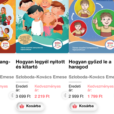
hang-
Hogyan legyél nyitott
Hogyan győzd le a
és kitartó
haragod
 Emese
Szloboda-Kovács Emese
Szloboda-Kovács Em
nyes
Eredeti
Kedvezményes
Eredeti
Kedvezményes
ár:
ár:
ár:
ár:
3 699 Ft
2 219 Ft
2 999 Ft
1 799 Ft
Kosárba
Kosárba