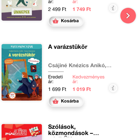
ár:
ár:
2 499 Ft
1 749 Ft
Kosárba
A varázstükör
Csájiné Knézics Anikó,
Garay Zsuzsanna
Eredeti
Kedvezményes
ár:
ár:
1 699 Ft
1 019 Ft
Kosárba
Szólások,
közmondások –
miniLÜK