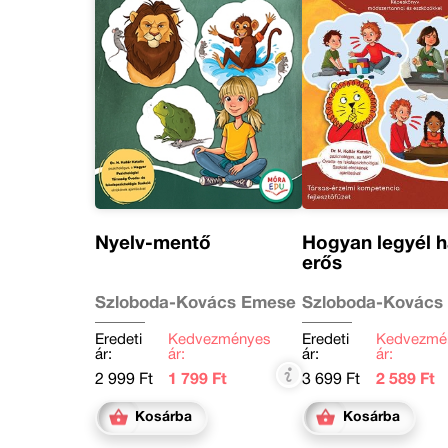
Nyelv-mentő
Hogyan legyél 
erős
Szloboda-Kovács Emese
Szloboda-Kovács
Eredeti
Kedvezményes
Eredeti
Kedvezmé
ár:
ár:
ár:
ár:
2 999 Ft
1 799 Ft
3 699 Ft
2 589 Ft
Kosárba
Kosárba