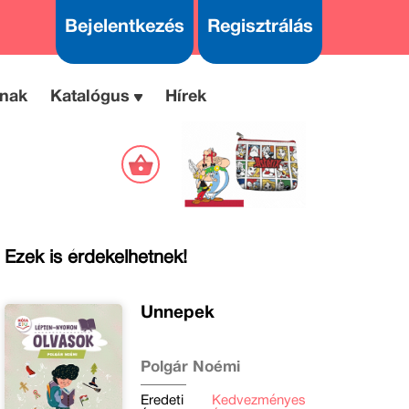
Bejelentkezés
Regisztrálás
nak
Katalógus
Hírek
Ezek is érdekelhetnek!
Ünnepek
Polgár Noémi
Eredeti
Kedvezményes