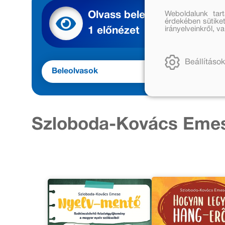
Weboldalunk tar
Olvass bele
érdekében sütiket
irányelveinkről, 
1 előnézet
Beállítások
Beleolvasok
Szloboda-Kovács Emes