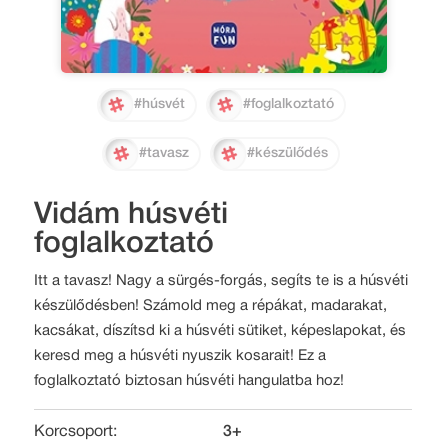
#húsvét
#foglalkoztató
#tavasz
#készülődés
Vidám húsvéti
foglalkoztató
Itt a tavasz! Nagy a sürgés-forgás, segíts te is a húsvéti
készülődésben! Számold meg a répákat, madarakat,
kacsákat, díszítsd ki a húsvéti sütiket, képeslapokat, és
keresd meg a húsvéti nyuszik kosarait! Ez a
foglalkoztató biztosan húsvéti hangulatba hoz!
Korcsoport:
3+