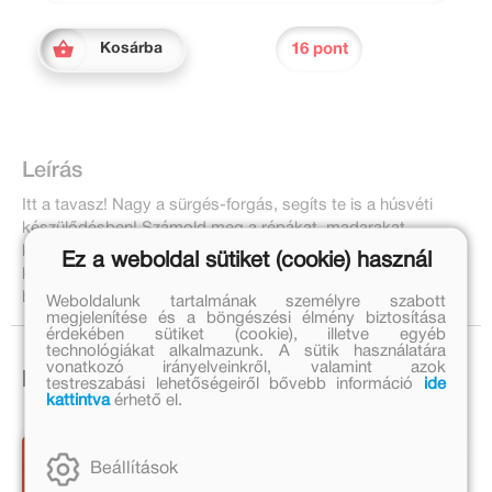
16 pont
Kosárba
Leírás
Itt a tavasz! Nagy a sürgés-forgás, segíts te is a húsvéti
készülődésben! Számold meg a répákat, madarakat,
kacsákat, díszítsd ki a húsvéti sütiket, képeslapokat, és
Ez a weboldal sütiket (cookie) használ
keresd meg a húsvéti nyuszik kosarait! Ez a foglalkoztató
biztosan húsvéti hangulatba hoz!
Weboldalunk tartalmának személyre szabott
megjelenítése és a böngészési élmény biztosítása
érdekében sütiket (cookie), illetve egyéb
technológiákat alkalmazunk. A sütik használatára
vonatkozó irányelveinkről, valamint azok
Ezek is érdekelhetnek!
testreszabási lehetőségeiről bővebb információ
ide
kattintva
érhető el.
Beállítások