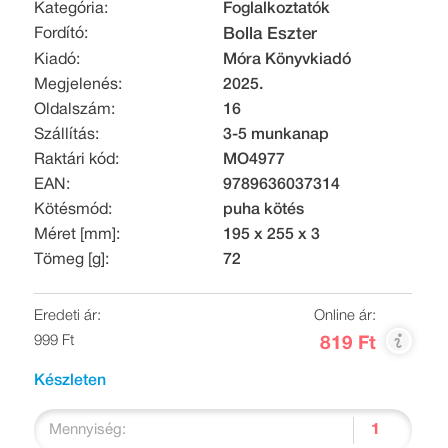
Kategória:
Foglalkoztatók
Fordító:
Bolla Eszter
Kiadó:
Móra Könyvkiadó
Megjelenés:
2025.
Oldalszám:
16
Szállítás:
3-5 munkanap
Raktári kód:
MO4977
EAN:
9789636037314
Kötésmód:
puha kötés
Méret [mm]:
195 x 255 x 3
Tömeg [g]:
72
Eredeti ár:
Online ár:
999 Ft
819 Ft
Készleten
Mennyiség: