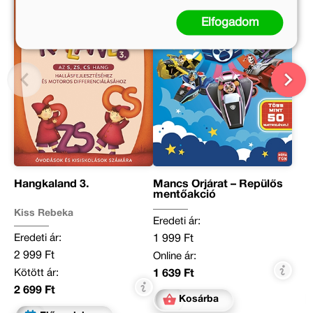
Elfogadom
Hangkaland 3.
Mancs Őrjárat – Repülős
mentőakció
Kiss Rebeka
Eredeti ár:
Eredeti ár:
1 999 Ft
2 999 Ft
Online ár:
Kötött ár:
1 639 Ft
2 699 Ft
Kosárba