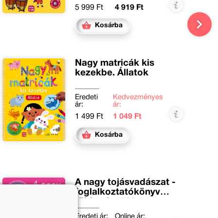
5 999 Ft
4 919 Ft
Kosárba
Nagy matricák kis
kezekbe. Állatok
Eredeti
Kedvezményes
ár:
ár:
1 499 Ft
1 049 Ft
Kosárba
A nagy tojásvadászat -
foglalkoztatókönyv
több mint 100
matricával
Eredeti ár:
Online ár: