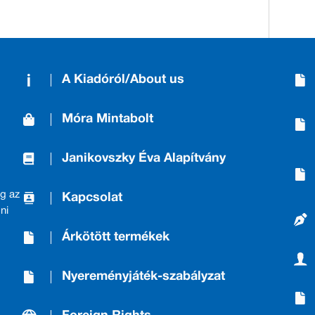
A Kiadóról/About us
Móra Mintabolt
Janikovszky Éva Alapítvány
g az
Kapcsolat
ni
Árkötött termékek
Nyereményjáték-szabályzat