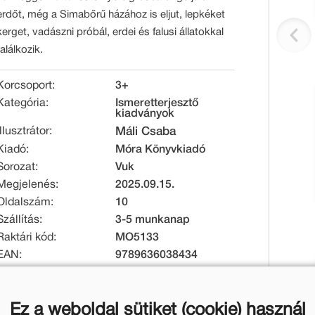
erdőt, még a Simabőrű házához is eljut, lepkéket
kerget, vadászni próbál, erdei és falusi állatokkal
találkozik.
Korcsoport:
3+
Kategória:
Ismeretterjesztő
kiadványok
Illusztrátor:
Máli Csaba
Kiadó:
Móra Könyvkiadó
Sorozat:
Vuk
Megjelenés:
2025.09.15.
Oldalszám:
10
Szállítás:
3-5 munkanap
Raktári kód:
MO5133
EAN:
9789636038434
Kötésmód:
lapozó
Méret [mm]:
175 x 227 x 10
Ez a weboldal sütiket (cookie) használ
Tömeg [g]:
247