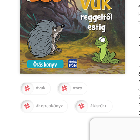
#vuk
#óra
#képeskönyv
#kisróka