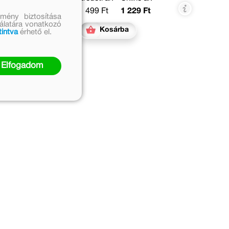
1 499 Ft
1 229 Ft
mény biztosítása
nálatára vonatkozó
Kosárba
tintva
érhető el.
Elfogadom