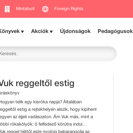
Mintabolt
Foreign Rights
Könyvek
Akciók
Újdonságok
Pedagógusok
Vuk reggeltől estig
óráskönyv
Hogyan telik egy kisróka napja? Általában
reggeltől estig a rejtekhelyén alszik, hogy kipihent
legyen az éjjeli vadászaton. Ám Vuk más, mint a
többi rókakölyök: ő felfedező körútra indul…
Vuk reggel héttől este nyolcig bebarangolja az