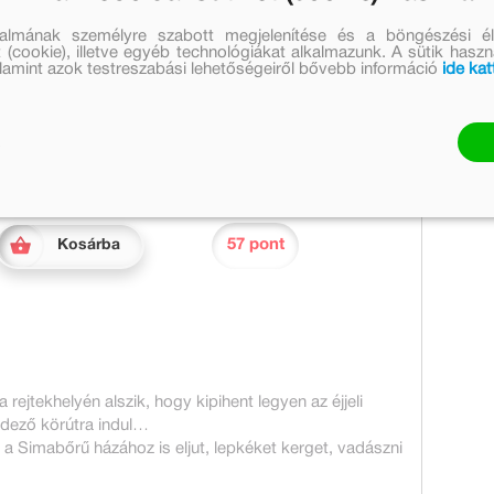
talmának személyre szabott megjelenítése és a böngészési él
Eredeti ár:
Online ár:
 (cookie), illetve egyéb technológiákat alkalmazunk. A sütik hasz
valamint azok testreszabási lehetőségeiről bővebb információ
ide kat
3 499 Ft
2 869 Ft
Készleten
Mennyiség:
57 pont
Kosárba
 rejtekhelyén alszik, hogy kipihent legyen az éjjeli
edező körútra indul…
 a Simabőrű házához is eljut, lepkéket kerget, vadászni