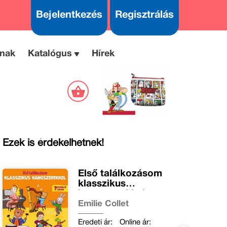
Bejelentkezés
Regisztrálás
nak
Katalógus
Hírek
Ezek is érdekelhetnek!
Első találkozásom
klasszikus
hangszerekkel
Emilie Collet
Eredeti ár:
Online ár: