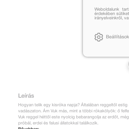
Weboldalunk tar
érdekében sütiket
irányelveinkről, 
Beállítások
Leírás
Hogyan telik egy kisróka napja? Általában reggeltől estig a
vadászaton. Ám Vuk más, mint a többi rókakölyök: ő felf
Vuk reggel héttől este nyolcig bebarangolja az erdőt, még
próbál, erdei és falusi állatokkal találkozik.