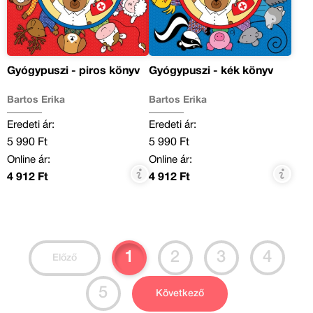
Gyógypuszi - piros könyv
Gyógypuszi - kék könyv
Bartos Erika
Bartos Erika
Eredeti ár:
Eredeti ár:
5 990 Ft
5 990 Ft
Online ár:
Online ár:
4 912 Ft
4 912 Ft
1
2
3
4
Előző
5
Következő