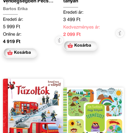
Vendégségben Pécs
tanyán
városában
Bartos Erika
Eredeti ár:
Eredeti ár:
3 499 Ft
5 999 Ft
Kedvezményes ár:
Online ár:
2 099 Ft
4 919 Ft
Kosárba
Kosárba