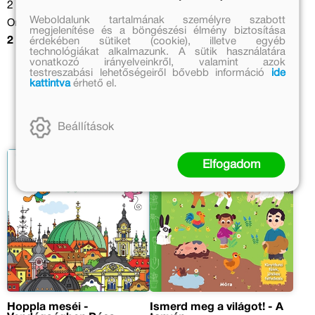
2 999 Ft
2 999 Ft
Weboldalunk tartalmának személyre szabott
Online ár:
Online ár:
megjelenítése és a böngészési élmény biztosítása
érdekében sütiket (cookie), illetve egyéb
2 459 Ft
2 459 Ft
technológiákat alkalmazunk. A sütik használatára
vonatkozó irányelveinkről, valamint azok
Kosárba
testreszabási lehetőségeiről bővebb információ
ide
kattintva
érhető el.
Beállítások
Elfogadom
Hoppla meséi -
Ismerd meg a világot! - A