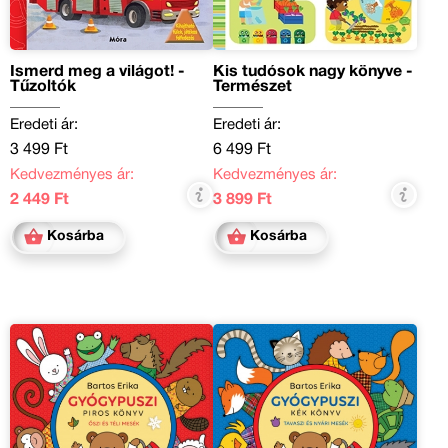
Ismerd meg a világot! -
Kis tudósok nagy könyve -
Tűzoltók
Természet
Eredeti ár:
Eredeti ár:
3 499 Ft
6 499 Ft
Kedvezményes ár:
Kedvezményes ár:
2 449 Ft
3 899 Ft
Kosárba
Kosárba