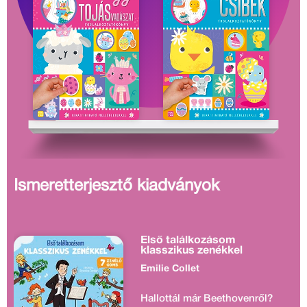
Ismeretterjesztő kiadványok
Első találkozásom
klasszikus zenékkel
Emilie Collet
Hallottál már Beethovenről?