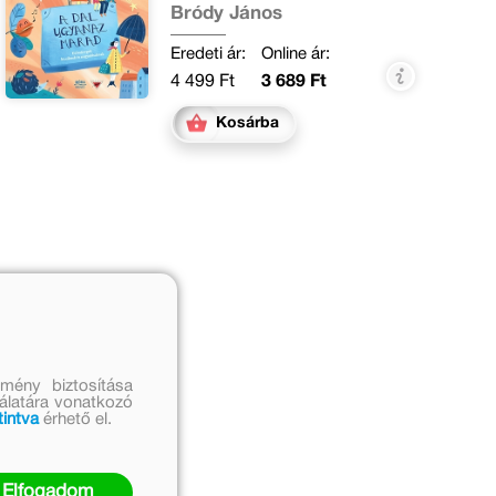
Bródy János
Eredeti ár:
Online ár:
4 499 Ft
3 689 Ft
Kosárba
mény biztosítása
nálatára vonatkozó
tintva
érhető el.
Elfogadom