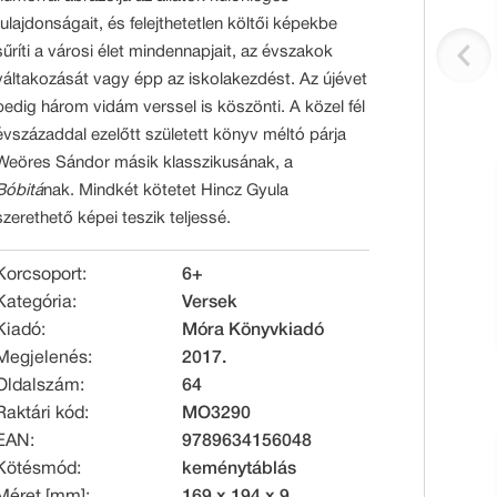
tulajdonságait, és felejthetetlen költői képekbe
sűríti a városi élet mindennapjait, az évszakok
váltakozását vagy épp az iskolakezdést. Az újévet
pedig három vidám verssel is köszönti. A közel fél
évszázaddal ezelőtt született könyv méltó párja
Weöres Sándor másik klasszikusának, a
Bóbitá
nak. Mindkét kötetet Hincz Gyula
szerethető képei teszik teljessé.
Korcsoport:
6+
Kategória:
Versek
Kiadó:
Móra Könyvkiadó
Megjelenés:
2017.
Oldalszám:
64
Raktári kód:
MO3290
EAN:
9789634156048
Kötésmód:
keménytáblás
Méret [mm]:
169 x 194 x 9