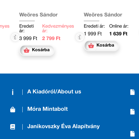
Weöres Sándor
Weöres Sándor
nyes
Eredeti
Kedvezményes
Eredeti ár:
Online ár:
ár:
ár:
1 999 Ft
1 639 Ft
3 999 Ft
2 799 Ft
Kosárba
Kosárba
A Kiadóról/About us
Móra Mintabolt
Janikovszky Éva Alapítvány