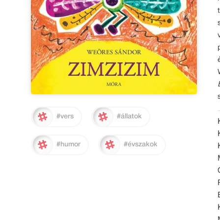
#vers
#állatok
#humor
#évszakok