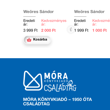
Weöres Sándor
Weöres Sándor
Eredeti
Kedvezményes
Eredeti
Kedvezmé
ár:
ár:
ár:
ár:
3 999 Ft
2 000 Ft
1 999 Ft
1 000 Ft
Kosárba
MÓRA KÖNYVKIADÓ – 1950 ÓTA
CSALÁDTAG