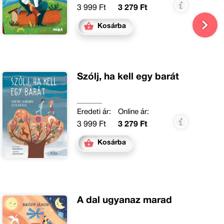
3 999 Ft
3 279 Ft
Kosárba
Szólj, ha kell egy barát
Eredeti ár:
Online ár:
3 999 Ft
3 279 Ft
Kosárba
A dal ugyanaz marad