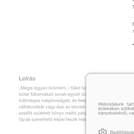
Leírás
„Mégis legyen örömöm, / füled telizümmögöm.” - írja We
kötet fülbemászó sorait együtt dúdoljuk, zümmögjük a költ
különleges tulajdonságait, és felejthetetlen költői képekbe
Weboldalunk tar
váltakozását vagy épp az iskolakezdést. Az újévet pedig 
érdekében sütiket
irányelveinkről, 
ezelőtt született könyv méltó párja Weöres Sándor másik
Gyula szerethető képei teszik teljessé.
Beállítások