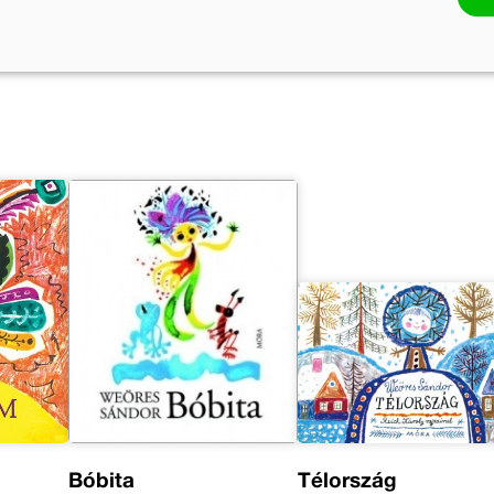
k
Bóbita
Télország