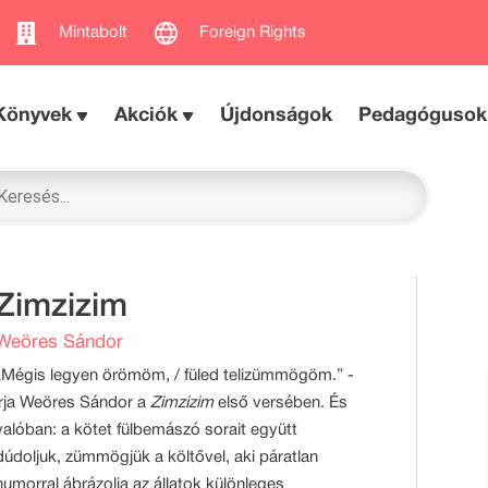
Mintabolt
Foreign Rights
Könyvek
Akciók
Újdonságok
Pedagógusok
Zimzizim
Weöres Sándor
„Mégis legyen örömöm, / füled telizümmögöm.” -
írja Weöres Sándor a
Zimzizim
első versében. És
valóban: a kötet fülbemászó sorait együtt
dúdoljuk, zümmögjük a költővel, aki páratlan
humorral ábrázolja az állatok különleges