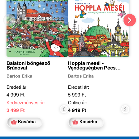
Balatoni böngésző
Hoppla meséi -
Brúnóval
Vendégségben Pécs
városában
Bartos Erika
Bartos Erika
Eredeti ár:
Eredeti ár:
4 999 Ft
5 999 Ft
Kedvezményes ár:
Online ár:
3 499 Ft
4 919 Ft
Kosárba
Kosárba