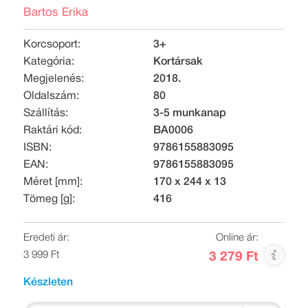
Bartos Erika
Korcsoport:
3+
Kategória:
Kortársak
Megjelenés:
2018.
Oldalszám:
80
Szállítás:
3-5 munkanap
Raktári kód:
BA0006
ISBN:
9786155883095
EAN:
9786155883095
Méret [mm]:
170 x 244 x 13
Tömeg [g]:
416
Eredeti ár:
Online ár:
3 999 Ft
3 279 Ft
Készleten