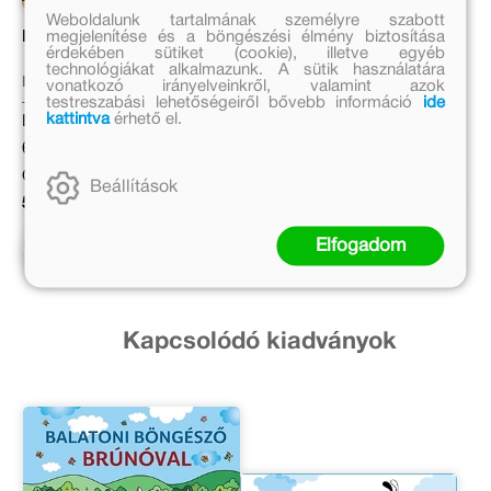
Weboldalunk tartalmának személyre szabott
megjelenítése és a böngészési élmény biztosítása
Bruno presents Budapest
Brúnó bemutatja
érdekében sütiket (cookie), illetve egyéb
Budapestet
technológiákat alkalmazunk. A sütik használatára
Bartos Erika
Bartos Erika
vonatkozó irányelveinkről, valamint azok
testreszabási lehetőségeiről bővebb információ
ide
kattintva
érhető el.
Eredeti ár:
Eredeti ár:
6 999 Ft
6 999 Ft
Online ár:
Online ár:
Beállítások
5 739 Ft
5 739 Ft
Elfogadom
Kosárba
Kosárba
Kapcsolódó kiadványok