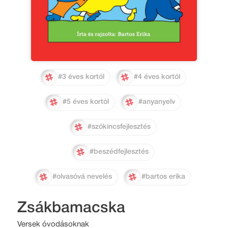
#3 éves kortól
#4 éves kortól
#5 éves kortól
#anyanyelv
#szókincsfejlesztés
#beszédfejlesztés
#olvasóvá nevelés
#bartos erika
Zsákbamacska
Versek óvodásoknak