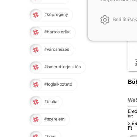
#képregény
Beállítások
#bartos erika
#városnézés
#ismeretterjesztés
Bób
#foglalkoztató
Weö
#biblia
Ered
ár:
#szerelem
3 9
Ft
#krimi