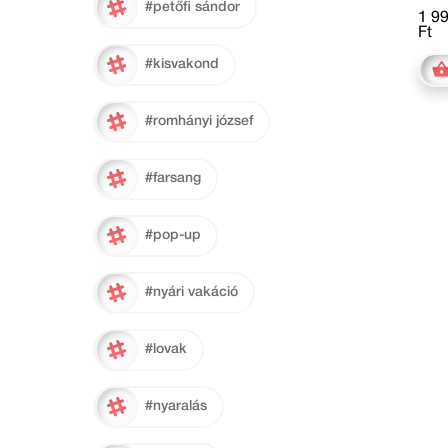
#petőfi sándor
1 9
Ft
#kisvakond
#romhányi józsef
#farsang
#pop-up
#nyári vakáció
#lovak
#nyaralás