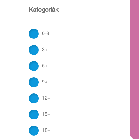
Kategóriák
0-3
3+
6+
9+
12+
15+
18+