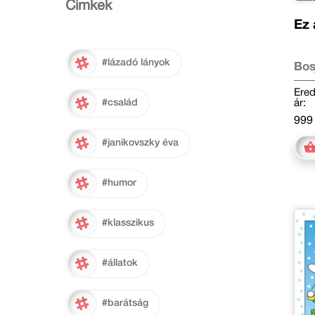
Cimkék
Ez 
#lázadó lányok
Bos
Kné
Ered
ár:
#család
999 
#janikovszky éva
#humor
#klasszikus
#állatok
#barátság