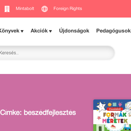
Mintabolt
Foreign Rights
Könyvek
Akciók
Újdonságok
Pedagógusok
Címke: beszédfejlesztés