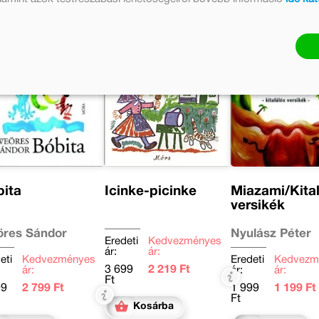
ita
Icinke-picinke
Miazami/Kita
versikék
res Sándor
Nyulász Péter
Eredeti
Kedvezményes
ár:
ár:
eti
Kedvezményes
Eredeti
Kedvezm
3 699
2 219 Ft
ár:
ár:
ár:
Ft
99
2 799 Ft
1 999
1 199 Ft
Ft
Kosárba