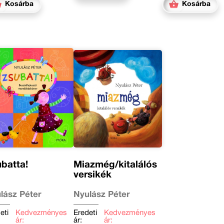
Kosárba
Kosárba
batta!
Miazmég/kitalálós
versikék
lász Péter
Nyulász Péter
eti
Kedvezményes
Eredeti
Kedvezményes
ár:
ár:
ár: