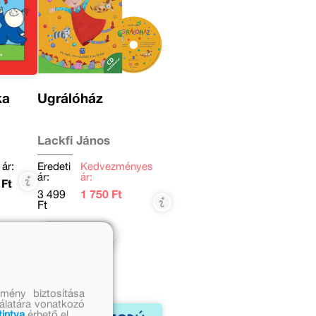
ka
Ugrálóház
Lackfi János
 ár:
Eredeti
Kedvezményes
ár:
ár:
 Ft
3 499
1 750 Ft
Ft
Kosárba
mény biztosítása
nálatára vonatkozó
tintva
érhető el.