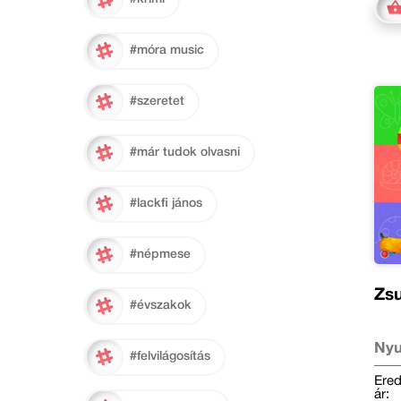
#móra music
#szeretet
#már tudok olvasni
#lackfi jános
#népmese
Zsu
#évszakok
Nyu
#felvilágosítás
Ered
ár: