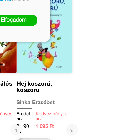
Elfogadom
lálós
Hej koszorú,
koszorú
Sinka Erzsébet
ényes
Eredeti
Kedvezményes
ár:
ár:
2 190
1 095 Ft
Ft