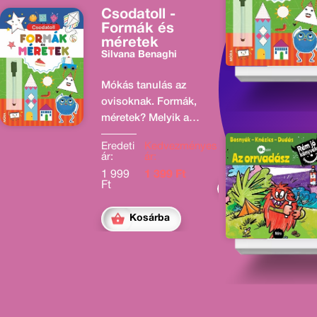
Csodatoll -
Formák és
méretek
Silvana Benaghi
Mókás tanulás az
ovisoknak. Formák,
méretek? Melyik a
kisebb? Hol találod a
Eredeti
Kedvezményes
nagyobbat?
ár:
ár:
Négyzetek és
1 999
1 399 Ft
téglalapok?
Ft
Rengeteg érdekes,
mókás feladat a
Kosárba
letörölhető csodatoll
segítségével. Rajzolj!
Törölj! Játssz újra!