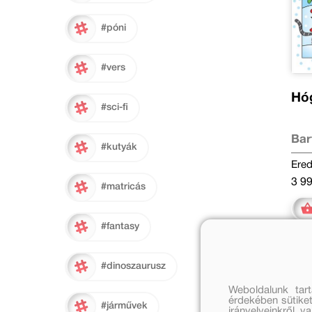
#póni
#vers
Hó
#sci-fi
Bar
#kutyák
Ered
3 99
#matricás
#fantasy
#dinoszaurusz
Weboldalunk tar
érdekében sütiket
#járművek
irányelveinkről, 