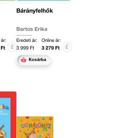
Bárányfelhők
Bartos Erika
 ár:
Eredeti ár:
Online ár:
 Ft
3 999 Ft
3 279 Ft
Kosárba