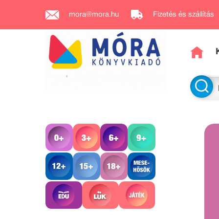
mora@mora.hu
Fizetés és szállítás