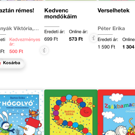
aztán rémes!
Kedvenc
Verselhetek
mondókáim
nyák Viktória,
Péter Erika
Eredeti ár:
Online ár:
zics Anikó
699 Ft
573 Ft
eti
Kedvezményes
Eredeti ár:
Online
ár:
1 590 Ft
1 304
Ft
500 Ft
Kosárba