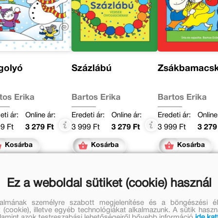
golyó
Százlábú
Zsákbamacs
tos Erika
Bartos Erika
Bartos Erika
eti ár:
Online ár:
Eredeti ár:
Online ár:
Eredeti ár:
Online
9 Ft
3 279 Ft
3 999 Ft
3 279 Ft
3 999 Ft
3 279
Kosárba
Kosárba
Kosárba
Ez a weboldal sütiket (cookie) használ
talmának személyre szabott megjelenítése és a böngészési él
 (cookie), illetve egyéb technológiákat alkalmazunk. A sütik hasz
valamint azok testreszabási lehetőségeiről bővebb információ
ide kat