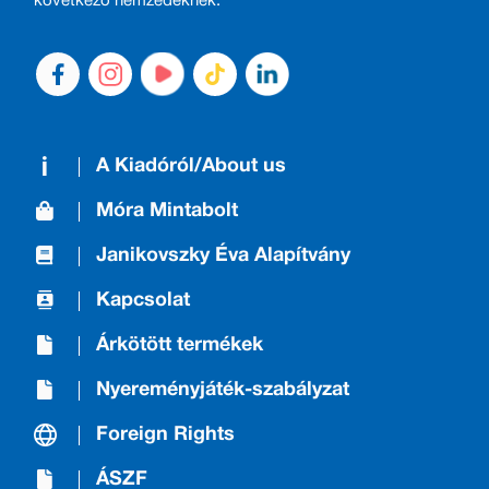
következő nemzedéknek.
A Kiadóról/About us
Móra Mintabolt
Janikovszky Éva Alapítvány
Kapcsolat
Árkötött termékek
Nyereményjáték-szabályzat
Foreign Rights
ÁSZF