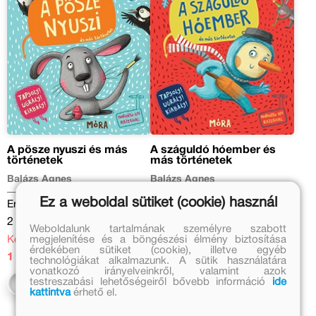
A pösze nyuszi és más
A száguldó hóember és
történetek
más történetek
Balázs Ágnes
Balázs Ágnes
Ez a weboldal sütiket (cookie) használ
Eredeti ár:
Eredeti ár:
2 499 Ft
2 499 Ft
Weboldalunk tartalmának személyre szabott
megjelenítése és a böngészési élmény biztosítása
Kedvezményes ár:
Kedvezményes ár:
érdekében sütiket (cookie), illetve egyéb
1 499 Ft
1 499 Ft
technológiákat alkalmazunk. A sütik használatára
vonatkozó irányelveinkről, valamint azok
testreszabási lehetőségeiről bővebb információ
ide
Kosárba
Kosárba
kattintva
érhető el.