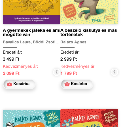
A gyermekek játéka és ami
A beszélő kiskutya és más
mögötte van
történetek
Bavalics Laura, Böddi Zsófia,
Balázs Ágnes
Kerekes Valéria
Eredeti ár:
Eredeti ár:
3 499 Ft
2 999 Ft
Kedvezményes ár:
Kedvezményes ár:
2 099 Ft
1 799 Ft
Kosárba
Kosárba