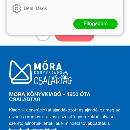
Beállítások
1
2
3
4
Előző
Elfogadom
5
Következő
MÓRA KÖNYVKIADÓ – 1950 ÓTA
CSALÁDTAG
Kiadónk generációkat ajándékozott és ajándékoz meg az
olvasás örömével, olvasni szerető gyerekekből olvasni
szerető felnőttek lettek, akik mindezt továbbadták a