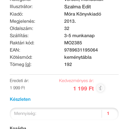
Illusztrátor:
Szalma Edit
Kiadó:
Móra Könyvkiadó
Megjelenés:
2013.
Oldalszám:
32
Szállítás:
3-5 munkanap
Raktári kód:
MO2385
EAN:
9789631195064
Kötésmód:
keménytábla
Tömeg [g]:
192
Eredeti ár:
Kedvezményes ár:
1 999 Ft
1 199 Ft
Készleten
Mennyiség:
Kosárba