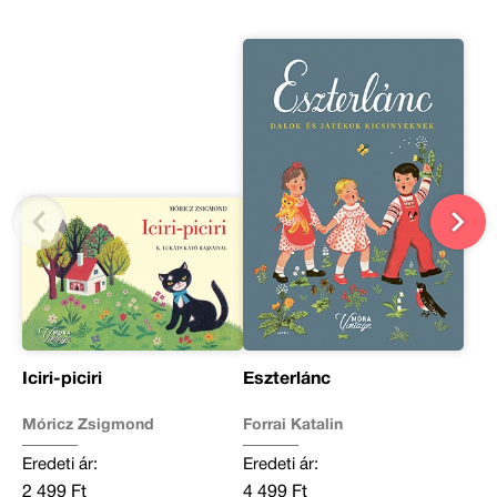
Iciri-piciri
Eszterlánc
Móricz Zsigmond
Forrai Katalin
Eredeti ár:
Eredeti ár:
2 499 Ft
4 499 Ft