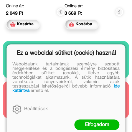
Online ár:
Online ár:
2 049 Ft
3 689 Ft
Kosárba
Kosárba
Ez a weboldal sütiket (cookie) használ
Nézz bele
1 videó
Weboldalunk tartalmának személyre szabott
megjelenítése és a böngészési élmény biztosítása
érdekében sütiket (cookie), illetve egyéb
technológiákat alkalmazunk. A sütik használatára
vonatkozó irányelveinkről, valamint azok
testreszabási lehetőségeiről bővebb információ
ide
kattintva
érhető el.
Kapcsolódó cikkek
1 cikk
Beállítások
Elfogadom
Nyulász Péter további művei