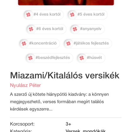
#4 éves kortól
#5 éves kortól
#6 éves kortól
#anyanyelv
#koncentráció
#játékos fejlesztés
#beszédfejlesztés
#húsvét
Miazami/Kitalálós versikék
Nyulász Péter
A szerző új kötete hiánypótló kiadvány: a könnyen
megjegyezhető, verses formában megírt találós
kérdések egyszerre...
Korcsoport:
3+
Kategória:
Versek, mondókák