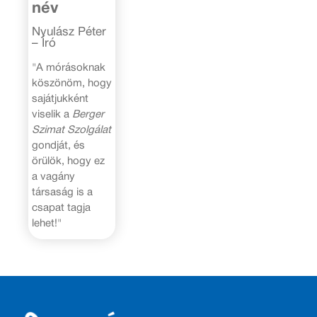
név
Nyulász Péter
– Író
"A mórásoknak
köszönöm, hogy
sajátjukként
viselik a
Berger
Szimat Szolgálat
gondját, és
örülök, hogy ez
a vagány
társaság is a
csapat tagja
lehet!"