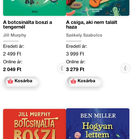
A botcsinálta boszi a
A csiga, aki nem talált
tengernél
haza
Jill Murphy
Székely Szabolcs
Eredeti ár:
Eredeti ár:
2 499 Ft
3 999 Ft
Online ár:
Online ár:
2 049 Ft
3 279 Ft
Kosárba
Kosárba