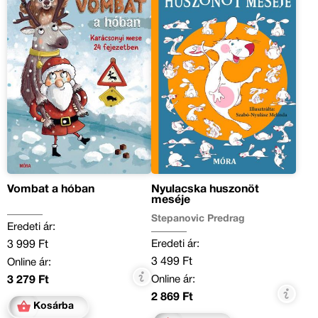
Vombat a hóban
Nyulacska huszonöt
meséje
Stepanovic Predrag
Eredeti ár:
Eredeti ár:
3 999 Ft
3 499 Ft
Online ár:
Online ár:
3 279 Ft
2 869 Ft
Kosárba