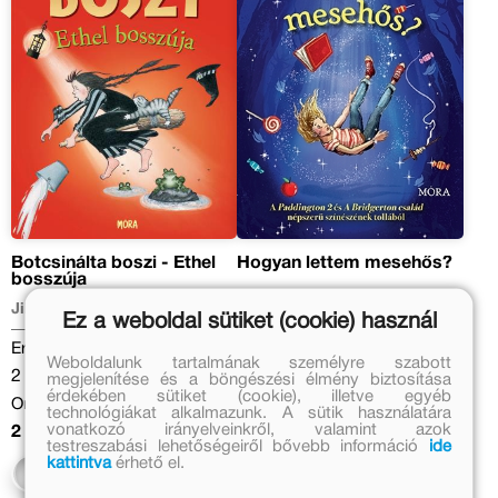
Botcsinálta boszi - Ethel
Hogyan lettem mesehős?
bosszúja
Jill Murphy
Ben Miller
Ez a weboldal sütiket (cookie) használ
Eredeti ár:
Eredeti ár:
Weboldalunk tartalmának személyre szabott
2 499 Ft
3 999 Ft
megjelenítése és a böngészési élmény biztosítása
érdekében sütiket (cookie), illetve egyéb
Online ár:
Online ár:
technológiákat alkalmazunk. A sütik használatára
vonatkozó irányelveinkről, valamint azok
2 049 Ft
3 279 Ft
testreszabási lehetőségeiről bővebb információ
ide
kattintva
érhető el.
Kosárba
Kosárba