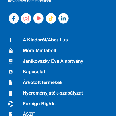
következő nemzedéknek.
A Kiadóról/About us
Móra Mintabolt
Janikovszky Éva Alapítvány
Kapcsolat
Árkötött termékek
Nyereményjáték-szabályzat
Foreign Rights
ÁSZF