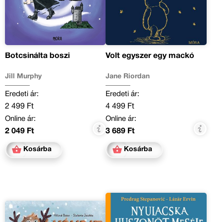
Botcsinálta boszi
Volt egyszer egy mackó
Jill Murphy
Jane Riordan
Eredeti ár:
Eredeti ár:
2 499 Ft
4 499 Ft
Online ár:
Online ár:
2 049 Ft
3 689 Ft
Kosárba
Kosárba