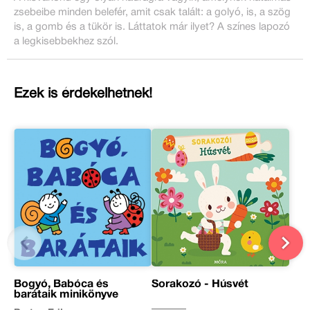
zsebeibe minden belefér, amit csak talált: a golyó, is, a szög
is, a gomb és a tükör is. Láttatok már ilyet? A színes lapozó
a legkisebbekhez szól.
Ezek is érdekelhetnek!
Bogyó, Babóca és
Sorakozó - Húsvét
barátaik minikönyve