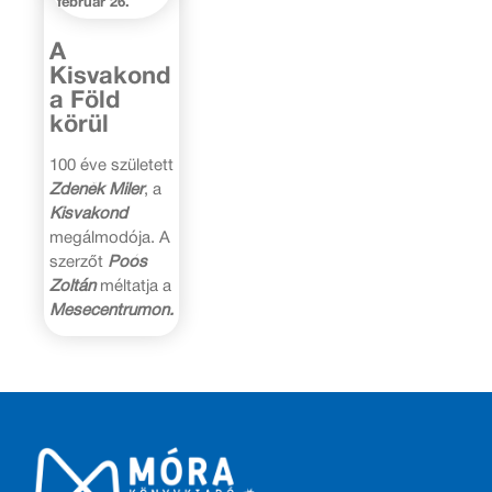
február 26.
A
Kisvakond
a Föld
körül
100 éve született
Zdeněk Miler
, a
Kisvakond
megálmodója. A
szerzőt
Poós
Zoltán
méltatja a
Mesecentrumon.