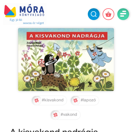
#kisvakond
#lapozó
#vakond