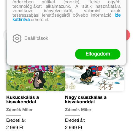
Balázs Andrea további művei
érdekében sütiket (cookie), illetve egyéb
technológiákat alkalmazunk. A sütik használatára
vonatkozó irányelveinkről, valamint azok
A sorozat további részei
testreszabási lehetőségeiről bővebb információ
ide
kattintva
érhető el.
Beállítások
Elfogadom
Kukucskálás a
Nagy csúszkálás a
kisvakonddal
kisvakonddal
Zdeněk Miler
Zdeněk Miler
Eredeti ár:
Eredeti ár:
2 999 Ft
2 999 Ft