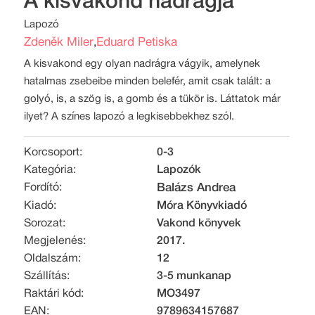
A kisvakond nadrágja
Lapozó
Zdeněk Miler
Eduard Petiska
,
A kisvakond egy olyan nadrágra vágyik, amelynek
hatalmas zsebeibe minden belefér, amit csak talált: a
golyó, is, a szög is, a gomb és a tükör is. Láttatok már
ilyet? A színes lapozó a legkisebbekhez szól.
Korcsoport:
0-3
Kategória:
Lapozók
Fordító:
Balázs Andrea
Kiadó:
Móra Könyvkiadó
Sorozat:
Vakond könyvek
Megjelenés:
2017.
Oldalszám:
12
Szállítás:
3-5 munkanap
Raktári kód:
MO3497
EAN:
9789634157687