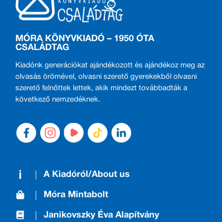
MÓRA KÖNYVKIADÓ – 1950 ÓTA
CSALÁDTAG
Kiadónk generációkat ajándékozott és ajándékoz meg az
olvasás örömével, olvasni szerető gyerekekből olvasni
szerető felnőttek lettek, akik mindezt továbbadták a
következő nemzedéknek.
A Kiadóról/About us
Móra Mintabolt
Janikovszky Éva Alapítvány