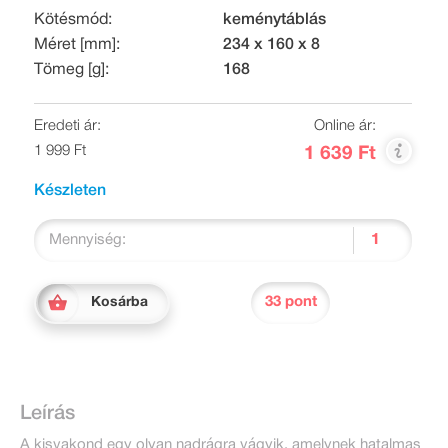
Kötésmód:
keménytáblás
Méret [mm]:
234 x 160 x 8
Tömeg [g]:
168
Eredeti ár:
Online ár:
1 999 Ft
1 639 Ft
Készleten
Mennyiség:
33 pont
Kosárba
Leírás
A kisvakond egy olyan nadrágra vágyik, amelynek hatalmas