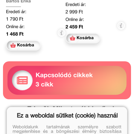
Bartos Erika
Eredeti ár:
Eredeti ár:
2 999 Ft
1 790 Ft
Online ár:
Online ár:
2 459 Ft
1 468 Ft
Kosárba
Kosárba
Kapcsolódó cikkek
3 cikk
Zdeněk Miler további művei
Ez a weboldal sütiket (cookie) használ
Eduard Petiska további művei
Weboldalunk tartalmának személyre szabott
megjelenítése és a böngészési élmény biztosítása