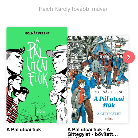
Reich Károly további művei
A Pál utcai fiúk
A Pál utcai fiúk - A
Gittegylet - bővített