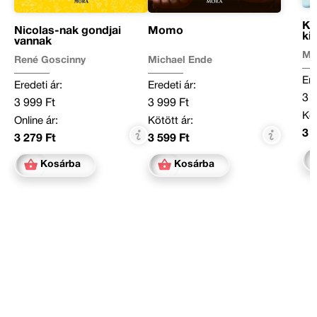
Kü
Nicolas-nak gondjai
Momo
ki
vannak
Ma
René Goscinny
Michael Ende
Ere
Eredeti ár:
Eredeti ár:
3 
3 999 Ft
3 999 Ft
Köt
Online ár:
Kötött ár:
3 
3 279 Ft
3 599 Ft
Kosárba
Kosárba