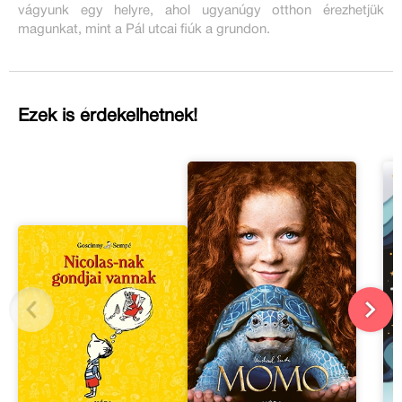
vágyunk egy helyre, ahol ugyanúgy otthon érezhetjük
magunkat, mint a Pál utcai fiúk a grundon.
Ezek is érdekelhetnek!