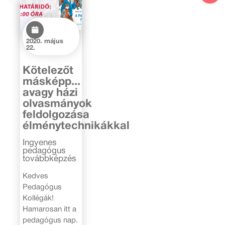
2020. május
22.
Kötelezőt
másképp...
avagy házi
olvasmányok
feldolgozása
élménytechnikákkal
Ingyenes
pedagógus
továbbképzés
Kedves
Pedagógus
Kollégák!
Hamarosan itt a
pedagógus nap.