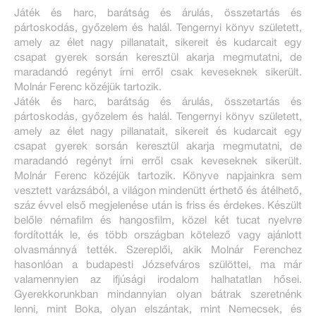
Játék és harc, barátság és árulás, összetartás és
pártoskodás, győzelem és halál. Tengernyi könyv született,
amely az élet nagy pillanatait, sikereit és kudarcait egy
csapat gyerek sorsán keresztül akarja megmutatni, de
maradandó regényt írni erről csak keveseknek sikerült.
Molnár Ferenc közéjük tartozik.
Játék és harc, barátság és árulás, összetartás és
pártoskodás, győzelem és halál. Tengernyi könyv született,
amely az élet nagy pillanatait, sikereit és kudarcait egy
csapat gyerek sorsán keresztül akarja megmutatni, de
maradandó regényt írni erről csak keveseknek sikerült.
Molnár Ferenc közéjük tartozik. Könyve napjainkra sem
vesztett varázsából, a világon mindenütt érthető és átélhető,
száz évvel első megjelenése után is friss és érdekes. Készült
belőle némafilm és hangosfilm, közel két tucat nyelvre
fordították le, és több országban kötelező vagy ajánlott
olvasmánnyá tették. Szereplői, akik Molnár Ferenchez
hasonlóan a budapesti Józsefváros szülöttei, ma már
valamennyien az ifjúsági irodalom halhatatlan hősei.
Gyerekkorunkban mindannyian olyan bátrak szeretnénk
lenni, mint Boka, olyan elszántak, mint Nemecsek, és