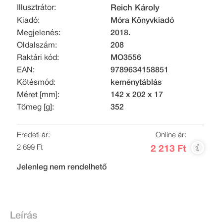
Illusztrátor:
Reich Károly
Kiadó:
Móra Könyvkiadó
Megjelenés:
2018.
Oldalszám:
208
Raktári kód:
MO3556
EAN:
9789634158851
Kötésmód:
keménytáblás
Méret [mm]:
142 x 202 x 17
Tömeg [g]:
352
Eredeti ár:
Online ár:
2 699 Ft
2 213 Ft
Jelenleg nem rendelhető
Leírás