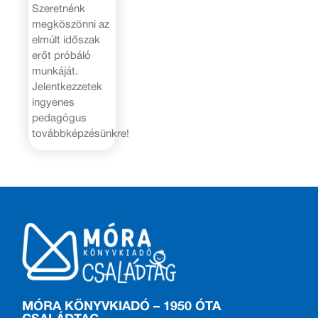
Szeretnénk
megköszönni az
elmúlt időszak
erőt próbáló
munkáját.
Jelentkezzetek
ingyenes
pedagógus
továbbképzésünkre!
MÓRA KÖNYVKIADÓ – 1950 ÓTA