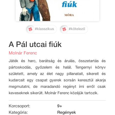
#klasszikus
#kötelező
A Pál utcai fiúk
Molnár Ferenc
Játék és harc, barátság és árulás, összetartás és
pártoskodás, győzelem és halál. Tengernyi könyv
született, amely az élet nagy pillanatait, sikereit és
kudarcait egy csapat gyerek sorsán keresztül akarja
megmutatni, de maradandó regényt írni erről csak
keveseknek sikerült. Molnár Ferenc közéjük tartozik.
Korcsoport:
9+
Kategória:
Regények