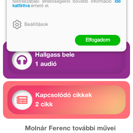
testreszabási lehetőségeiről bővebb információ
ide
kattintva
érhető el.
Beállítások
Elfogadom
Hallgass bele
1 audió
Kapcsolódó cikkek
2 cikk
Molnár Ferenc további művei