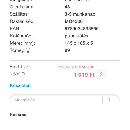
Oldalszám:
48
Szállítás:
3-5 munkanap
Raktári kód:
MO4300
EAN:
9789634868866
Kötésmód:
puha kötés
Méret [mm]:
145 x 185 x 5
Tömeg [g]:
99
Eredeti ár:
Kedvezményes ár:
1 699 Ft
1 019 Ft
Készleten
Mennyiség:
Kosárba