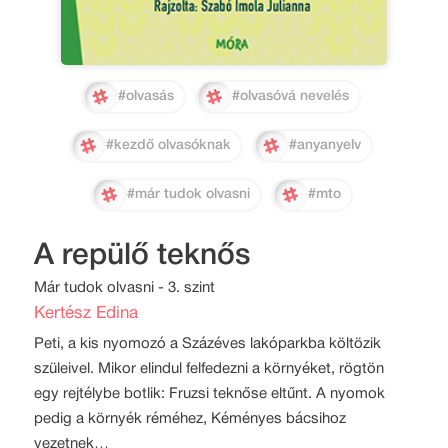
#olvasás
#olvasóvá nevelés
#kezdő olvasóknak
#anyanyelv
#már tudok olvasni
#mto
A repülő teknős
Már tudok olvasni - 3. szint
Kertész Edina
Peti, a kis nyomozó a Százéves lakóparkba költözik
szüleivel. Mikor elindul felfedezni a környéket, rögtön
egy rejtélybe botlik: Fruzsi teknőse eltűnt. A nyomok
pedig a környék réméhez, Kéményes bácsihoz
vezetnek…