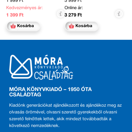
1 999 Ft
3 999 Ft
Tóth Krisztina, Várfalvy
Emőke, Vig Balázs
Kedvezményes ár:
Online ár:
1 399 Ft
3 279 Ft
Kosárba
Kosárba
MÓRA KÖNYVKIADÓ – 1950 ÓTA
CSALÁDTAG
Kiadónk generációkat ajándékozott és ajándékoz meg az
olvasás örömével, olvasni szerető gyerekekből olvasni
szerető felnőttek lettek, akik mindezt továbbadták a
következő nemzedéknek.