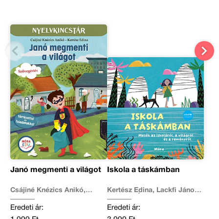
Janó megmenti a világot
Iskola a táskámban
Csájiné Knézics Anikó,
Kertész Edina, Lackfi János,
Kertész Edina
Mészöly Ágnes, Miklya
Luzsányi Mónika, Molnár
Eredeti ár:
Eredeti ár:
Krisztina Rita, Szabó Imola
Julianna, Tamás Zsuzsa,