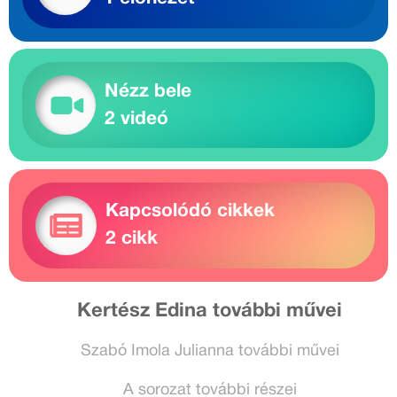
Nézz bele
2 videó
Kapcsolódó cikkek
2 cikk
Kertész Edina további művei
Szabó Imola Julianna további művei
A sorozat további részei