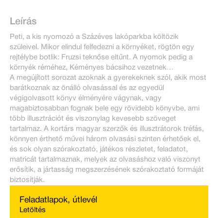
Leírás
Peti, a kis nyomozó a Százéves lakóparkba költözik
szüleivel. Mikor elindul felfedezni a környéket, rögtön egy
rejtélybe botlik: Fruzsi teknőse eltűnt. A nyomok pedig a
környék réméhez, Kéményes bácsihoz vezetnek…
A megújított sorozat azoknak a gyerekeknek szól, akik most
barátkoznak az önálló olvasással és az egyedül
végigolvasott könyv élményére vágynak, vagy
magabiztosabban fognak bele egy rövidebb könyvbe, ami
több illusztrációt és viszonylag kevesebb szöveget
tartalmaz. A kortárs magyar szerzők és illusztrátorok tréfás,
könnyen érthető művei három olvasási szinten érhetőek el,
és sok olyan szórakoztató, játékos részletet, feladatot,
matricát tartalmaznak, melyek az olvasáshoz való viszonyt
erősítik, a jártasság megszerzésének szórakoztató formáját
biztosítják.
Feladatlapok, útlevél
Letöltés