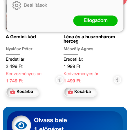
Beállítások
Elfogadom
A Gemini-kód
Léna és a huszonhárom
herceg
Nyulász Péter
Mészöly Ágnes
Eredeti ár:
Eredeti ár:
2 499 Ft
1 999 Ft
Kedvezményes ár:
Kedvezményes ár:
1 749 Ft
1 499 Ft
Kosárba
Kosárba
Olvass bele
1 előnézet