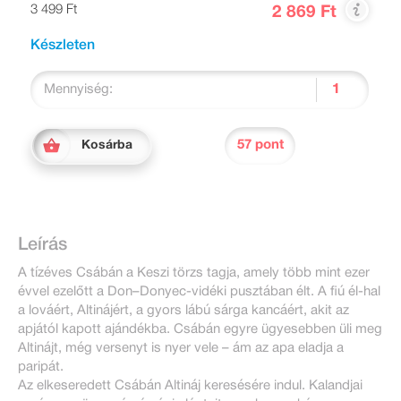
3 499 Ft
2 869 Ft
Készleten
Mennyiség:
57 pont
Kosárba
Leírás
A tízéves Csábán a Keszi törzs tagja, amely több mint ezer
évvel ezelőtt a Don–Donyec-vidéki pusztában élt. A fiú él-hal
a lováért, Altinájért, a gyors lábú sárga kancáért, akit az
apjától kapott ajándékba. Csábán egyre ügyesebben üli meg
Altinájt, még versenyt is nyer vele – ám az apa eladja a
paripát.
Az elkeseredett Csábán Altináj keresésére indul. Kalandjai