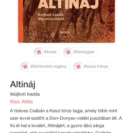
#lovas
#ősmagyar
#történelmi regény
#lovas könyv
Altináj
felújított kiadás
Kiss Attila
A tízéves Csábán a Keszi törzs tagja, amely több mint
ezer évvel ezelőtt a Don–Donyec-vidéki pusztában élt. A
fiú él-hal a lováért, Altinájért, a gyors lábú sárga