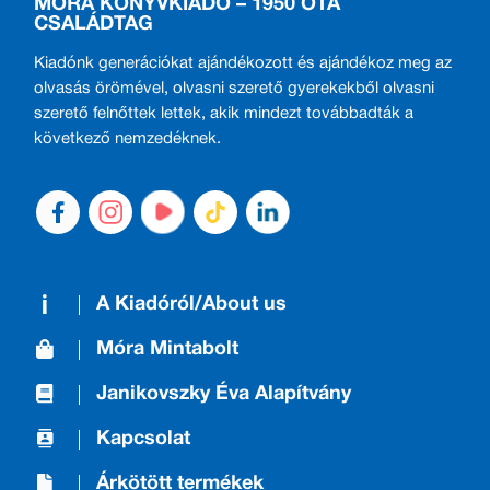
MÓRA KÖNYVKIADÓ – 1950 ÓTA
CSALÁDTAG
Kiadónk generációkat ajándékozott és ajándékoz meg az
olvasás örömével, olvasni szerető gyerekekből olvasni
szerető felnőttek lettek, akik mindezt továbbadták a
következő nemzedéknek.
A Kiadóról/About us
Móra Mintabolt
Janikovszky Éva Alapítvány
Kapcsolat
Árkötött termékek