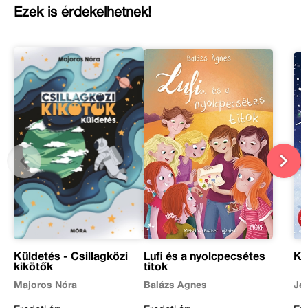
Ezek is érdekelhetnek!
Küldetés - Csillagközi
Lufi és a nyolcpecsétes
Ké
kikötők
titok
Majoros Nóra
Balázs Ágnes
Je