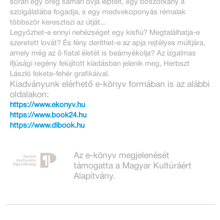
során egy öreg sámán óvja lépteit, egy boszorkány a
szolgálatába fogadja, s egy medvekoponyás rémalak
többször keresztezi az útját...
Legyőzhet-e ennyi nehézséget egy kisfiú? Megtalálhatja-e
szeretett lovát? És fény deríthet-e az apja rejtélyes múltjára,
amely még az ő fiatal életét is beárnyékolja? Az izgalmas
ifjúsági regény felújított kiadásban jelenik meg, Herbszt
László fekete-fehér grafikáival.
Kiadványunk elérhető e-könyv formában is az alábbi
oldalakon:
https://www.ekonyv.hu
https://www.book24.hu
https://www.dibook.hu
Az e-könyv megjelenését
támogatta a Magyar Kultúráért
Alapítvány.