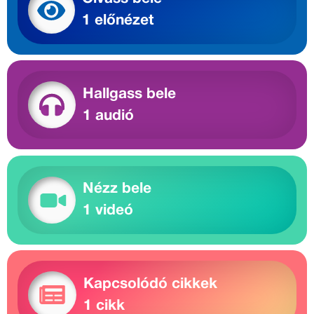
1 előnézet
Hallgass bele
1 audió
Nézz bele
1 videó
Kapcsolódó cikkek
1 cikk