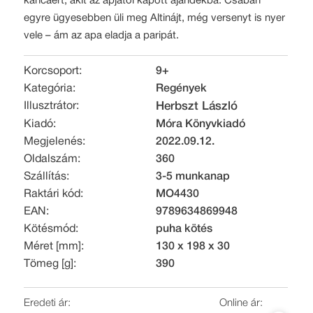
kancáért, akit az apjától kapott ajándékba. Csábán
egyre ügyesebben üli meg Altinájt, még versenyt is nyer
vele – ám az apa eladja a paripát.
Korcsoport:
9+
Kategória:
Regények
Illusztrátor:
Herbszt László
Kiadó:
Móra Könyvkiadó
Megjelenés:
2022.09.12.
Oldalszám:
360
Szállítás:
3-5 munkanap
Raktári kód:
MO4430
EAN:
9789634869948
Kötésmód:
puha kötés
Méret [mm]:
130 x 198 x 30
Tömeg [g]:
390
Eredeti ár:
Online ár: