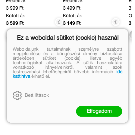
Eredeti ár:
Eredeti ár:
Ere
3 999 Ft
3 499 Ft
3 
Kötött ár:
Kötött ár:
Onl
3 599 Ft
3 149 Ft
3 
Kosárba
Kosárba
Ez a weboldal sütiket (cookie) használ
Weboldalunk tartalmának személyre szabott
megjelenítése és a böngészési élmény biztosítása
érdekében sütiket (cookie), illetve egyéb
technológiákat alkalmazunk. A sütik használatára
vonatkozó irányelveinkről, valamint azok
testreszabási lehetőségeiről bővebb információ
ide
kattintva
érhető el.
Beállítások
Elfogadom