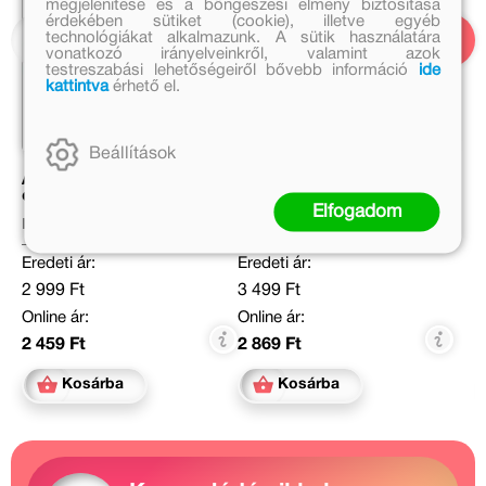
megjelenítése és a böngészési élmény biztosítása
érdekében sütiket (cookie), illetve egyéb
technológiákat alkalmazunk. A sütik használatára
vonatkozó irányelveinkről, valamint azok
testreszabási lehetőségeiről bővebb információ
ide
kattintva
érhető el.
Beállítások
Asterix 17. - Az istenek
Asterix 24. - Asterix és a
otthona
belgák
Elfogadom
René Goscinny
Albert Uderzo
Eredeti ár:
Eredeti ár:
2 999 Ft
3 499 Ft
Online ár:
Online ár:
2 459 Ft
2 869 Ft
Kosárba
Kosárba