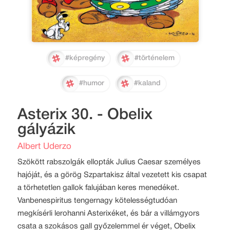
#képregény
#történelem
#humor
#kaland
Asterix 30. - Obelix
gályázik
Albert Uderzo
Szökött rabszolgák ellopták Julius Caesar személyes
hajóját, és a görög Szpartakisz által vezetett kis csapat
a törhetetlen gallok falujában keres menedéket.
Vanbenespiritus tengernagy kötelességtudóan
megkísérli lerohanni Asterixéket, és bár a villámgyors
csata a szokásos gall győzelemmel ér véget, Obelix