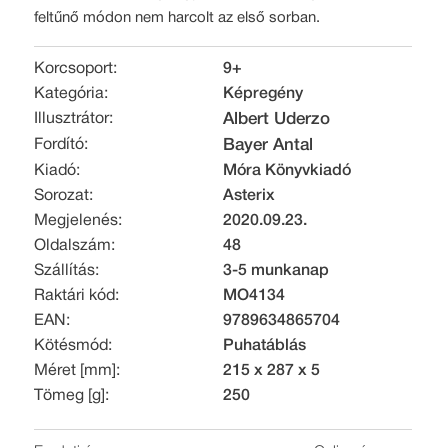
feltűnő módon nem harcolt az első sorban.
Korcsoport:
9+
Kategória:
Képregény
Illusztrátor:
Albert Uderzo
Fordító:
Bayer Antal
Kiadó:
Móra Könyvkiadó
Sorozat:
Asterix
Megjelenés:
2020.09.23.
Oldalszám:
48
Szállítás:
3-5 munkanap
Raktári kód:
MO4134
EAN:
9789634865704
Kötésmód:
Puhatáblás
Méret [mm]:
215 x 287 x 5
Tömeg [g]:
250