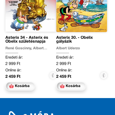
Asterix 34 - Asterix és
Asterix 30. - Obelix
Obelix születésnapja
gályázik
René Goscinny, Albert
Albert Uderzo
Uderzo
Eredeti ár:
Eredeti ár:
2 999 Ft
2 999 Ft
Online ár:
Online ár:
2 459 Ft
2 459 Ft
Kosárba
Kosárba