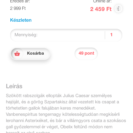
Eredeti ár:
Online ár:
2 999 Ft
2 459 Ft
Készleten
Mennyiség:
49 pont
Kosárba
Leírás
Szökött rabszolgák ellopták Julius Caesar személyes
hajóját, és a görög Szpartakisz által vezetett kis csapat a
törhetetlen gallok falujában keres menedéket.
Vanbenespiritus tengernagy kötelességtudóan megkísérli
lerohanni Asterixéket, és bár a villámgyors csata a szokásos
gall győzelemmel ér véget, Obelix feltűnő módon nem