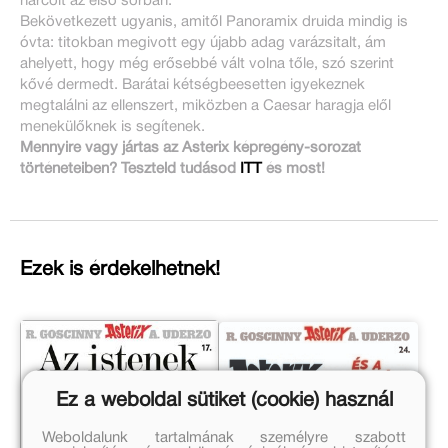
harcolt az első sorban.
Bekövetkezett ugyanis, amitől Panoramix druida mindig is
óvta: titokban megivott egy újabb adag varázsitalt, ám
ahelyett, hogy még erősebbé vált volna tőle, szó szerint
kővé dermedt. Barátai kétségbeesetten igyekeznek
megtalálni az ellenszert, miközben a Caesar haragja elől
menekülőknek is segítenek.
Mennyire vagy jártas az Asterix képregény-sorozat
történeteiben? Teszteld tudásod
ITT
és most!
Ezek is érdekelhetnek!
Ez a weboldal sütiket (cookie) használ
Weboldalunk tartalmának személyre szabott