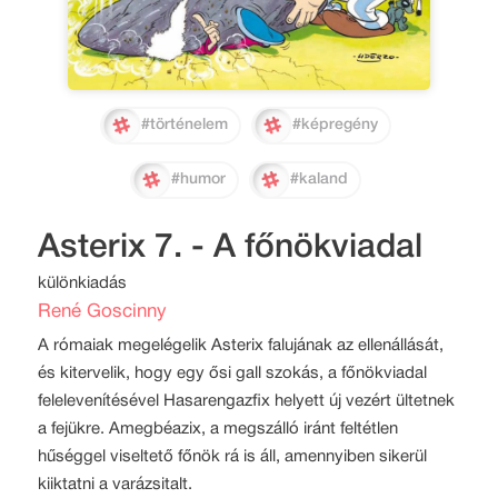
#történelem
#képregény
#humor
#kaland
Asterix 7. - A főnökviadal
különkiadás
René Goscinny
A rómaiak megelégelik Asterix falujának az ellenállását,
és kitervelik, hogy egy ősi gall szokás, a főnökviadal
felelevenítésével Hasarengazfix helyett új vezért ültetnek
a fejükre. Amegbéazix, a megszálló iránt feltétlen
hűséggel viseltető főnök rá is áll, amennyiben sikerül
kiiktatni a varázsitalt.