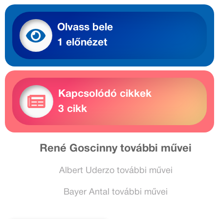
Olvass bele
1 előnézet
Kapcsolódó cikkek
3 cikk
René Goscinny további művei
Albert Uderzo további művei
Bayer Antal további művei