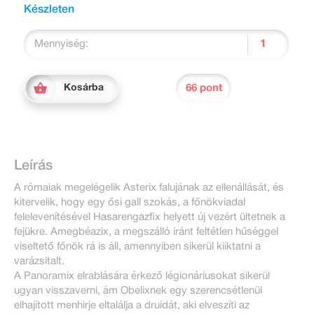
Készleten
Mennyiség:
66 pont
Kosárba
Leírás
A rómaiak megelégelik Asterix falujának az ellenállását, és
kitervelik, hogy egy ősi gall szokás, a főnökviadal
felelevenítésével Hasarengazfix helyett új vezért ültetnek a
fejükre. Amegbéazix, a megszálló iránt feltétlen hűséggel
viseltető főnök rá is áll, amennyiben sikerül kiiktatni a
varázsitalt.
A Panoramix elrablására érkező légionáriusokat sikerül
ugyan visszaverni, ám Obelixnek egy szerencsétlenül
elhajított menhirje eltalálja a druidát, aki elveszíti az