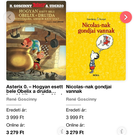
Asterix 0. – Hogyan esett
Nicolas-nak gondjai
bele Obelix a druida
vannak
kondérjába, amikor kicsi
René Goscinny
René Goscinny
volt
Eredeti ár:
Eredeti ár:
3 999 Ft
3 999 Ft
Online ár:
Online ár:
3 279 Ft
3 279 Ft