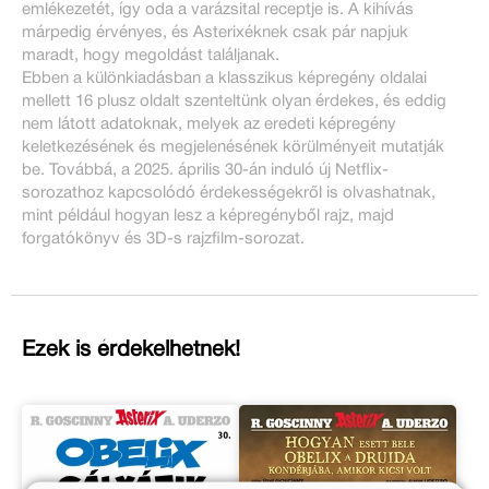
emlékezetét, így oda a varázsital receptje is. A kihívás
márpedig érvényes, és Asterixéknek csak pár napjuk
maradt, hogy megoldást találjanak.
Ebben a különkiadásban a klasszikus képregény oldalai
mellett 16 plusz oldalt szenteltünk olyan érdekes, és eddig
nem látott adatoknak, melyek az eredeti képregény
keletkezésének és megjelenésének körülményeit mutatják
be. Továbbá, a 2025. április 30-án induló új Netflix-
sorozathoz kapcsolódó érdekességekről is olvashatnak,
mint például hogyan lesz a képregényből rajz, majd
forgatókönyv és 3D-s rajzfilm-sorozat.
Ezek is érdekelhetnek!