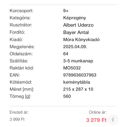
Korcsoport:
9+
Kategória:
Képregény
Illusztrátor:
Albert Uderzo
Fordító:
Bayer Antal
Kiadó:
Móra Könyvkiadó
Megjelenés:
2025.04.09.
Oldalszám:
64
Szállítás:
3-5 munkanap
Raktári kód:
MO5032
EAN:
9789636037963
Kötésmód:
keménytábla
Méret [mm]:
215 x 287 x 10
Tömeg [g]:
560
Eredeti ár:
Online ár:
3 999 Ft
3 279 Ft