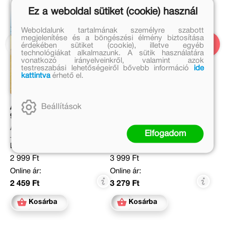
Ez a weboldal sütiket (cookie) használ
Weboldalunk tartalmának személyre szabott
megjelenítése és a böngészési élmény biztosítása
érdekében sütiket (cookie), illetve egyéb
technológiákat alkalmazunk. A sütik használatára
vonatkozó irányelveinkről, valamint azok
testreszabási lehetőségeiről bővebb információ
ide
kattintva
érhető el.
Beállítások
Asterix 30. - Obelix
Asterix 0. – Hogyan esett
gályázik
bele Obelix a druida
kondérjába, amikor kicsi
Albert Uderzo
René Goscinny
volt
Elfogadom
Eredeti ár:
Eredeti ár:
2 999 Ft
3 999 Ft
Online ár:
Online ár:
2 459 Ft
3 279 Ft
Kosárba
Kosárba