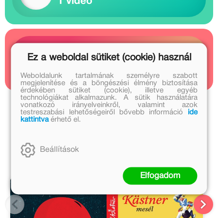
1 videó
Kapcsolódó cikkek
Ez a weboldal sütiket (cookie) használ
1 cikk
Weboldalunk tartalmának személyre szabott
megjelenítése és a böngészési élmény biztosítása
érdekében sütiket (cookie), illetve egyéb
technológiákat alkalmazunk. A sütik használatára
vonatkozó irányelveinkről, valamint azok
Erich Kästner további művei
testreszabási lehetőségeiről bővebb információ
ide
kattintva
érhető el.
Bor Ambrus további művei
A sorozat további részei
Beállítások
Elfogadom