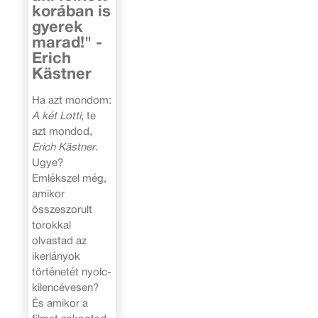
korában is
gyerek
marad!" -
Erich
Kästner
Ha azt mondom:
A két Lotti
, te
azt mondod,
Erich Kästner
.
Ugye?
Emlékszel még,
amikor
összeszorult
torokkal
olvastad az
ikerlányok
történetét nyolc-
kilencévesen?
És amikor a