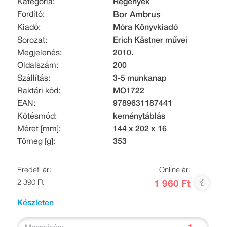
Kategória:
Regények
Fordító:
Bor Ambrus
Kiadó:
Móra Könyvkiadó
Sorozat:
Erich Kästner művei
Megjelenés:
2010.
Oldalszám:
200
Szállítás:
3-5 munkanap
Raktári kód:
MO1722
EAN:
9789631187441
Kötésmód:
keménytáblás
Méret [mm]:
144 x 202 x 16
Tömeg [g]:
353
Eredeti ár:
Online ár:
2 390 Ft
1 960 Ft
Készleten