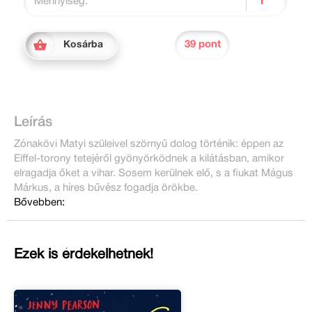
Mennyiség:
39 pont
Kosárba
Leírás
Zónakövi Matyi szüleivel szörnyű dolog történik: éppen az
Eiffel-torony tetejéről gyönyörködnek a kilátásban, amikor
elragadja őket a vihar. Sosem kerülnek elő, s a fiukat Mágus
Márkus, a híres bűvész fogadja örökbe.
Bővebben:
Ezek is érdekelhetnek!