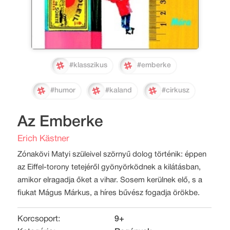
#klasszikus
#emberke
#humor
#kaland
#cirkusz
Az Emberke
Erich Kästner
Zónakövi Matyi szüleivel szörnyű dolog történik: éppen
az Eiffel-torony tetejéről gyönyörködnek a kilátásban,
amikor elragadja őket a vihar. Sosem kerülnek elő, s a
fiukat Mágus Márkus, a híres bűvész fogadja örökbe.
Korcsoport:
9+