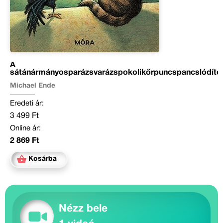
A
sátánármányosparázsvarázspokolikőrpuncspancslódító
Michael Ende
Eredeti ár:
3 499 Ft
Online ár:
2 869 Ft
Kosárba
Nézz bele