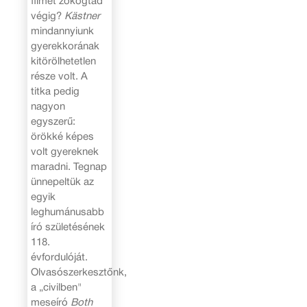
filmet zokogtad
végig?
Kästner
mindannyiunk
gyerekkorának
kitörölhetetlen
része volt. A
titka pedig
nagyon
egyszerű:
örökké képes
volt gyereknek
maradni. Tegnap
ünnepeltük az
egyik
leghumánusabb
író születésének
118.
évfordulóját.
Olvasószerkesztőnk,
a „civilben"
meseíró
Both