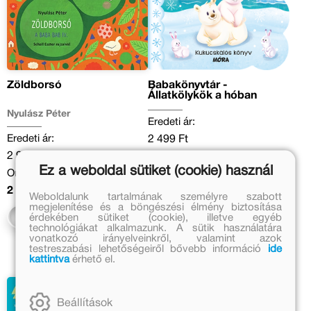
Zöldborsó
Babakönyvtár -
Állatkölykök a hóban
Nyulász Péter
Eredeti ár:
Eredeti ár:
2 499 Ft
2 999 Ft
Kedvezményes ár:
Ez a weboldal sütiket (cookie) használ
Online ár:
1 749 Ft
2 459 Ft
Weboldalunk tartalmának személyre szabott
Kosárba
megjelenítése és a böngészési élmény biztosítása
Kosárba
érdekében sütiket (cookie), illetve egyéb
technológiákat alkalmazunk. A sütik használatára
vonatkozó irányelveinkről, valamint azok
testreszabási lehetőségeiről bővebb információ
ide
kattintva
érhető el.
Beállítások