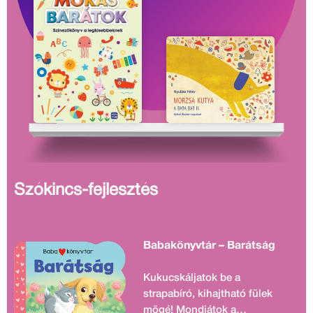
Szókincs-fejlesztés
Babakönyvtár – Barátság
Kukucskáljatok be a
strapabíró, kihajtható fülek
mögé! Mondjátok a