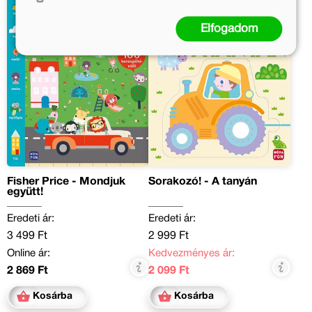
Elfogadom
Fisher Price - Mondjuk
Sorakozó! - A tanyán
együtt!
Eredeti ár:
Eredeti ár:
3 499 Ft
2 999 Ft
Online ár:
Kedvezményes ár:
2 869 Ft
2 099 Ft
Kosárba
Kosárba