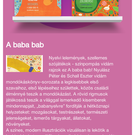
A baba bab
Nyelvi lelemények, szellemes
szójátékok - színpompás vidám
rajzok ez A baba bab! Nyulász
Péter és Schall Eszter vidám
mondókáskönyv-sorozata a legkisebbek első
szavaihoz, első lépéseihez születtek, közös családi
élménnyé teszik a mondókázást. A rövid rigmusok
játékossá teszik a világgal ismerkedő kisemberek
mindennapjait, „babanyelvre” fordítják a hétköznapi
helyzeteket: mozgásokat, testrészeket, természeti
jelenségeket, ismerős tárgyakat, állatokat,
növényeket.
A színes, modern illusztrációk vizuálisan is lekötik a