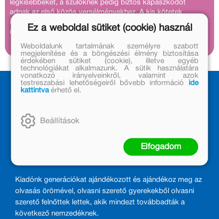
legkisebbeket, a szülőknek pedig biztos kapaszkodót
adnak az első közös versélményekhez. A kis kötetek
ideális első könyvek: strapabírók, szerethetők, és újra
Ez a weboldal sütiket (cookie) használ
meg újra elő lehet őket venni.
Weboldalunk tartalmának személyre szabott
megjelenítése és a böngészési élmény biztosítása
érdekében sütiket (cookie), illetve egyéb
technológiákat alkalmazunk. A sütik használatára
vonatkozó irányelveinkről, valamint azok
testreszabási lehetőségeiről bővebb információ
ide
kattintva
érhető el.
Beállítások
Elfogadom
MÓRA KÖNYVKIADÓ – 1950 ÓTA
CSALÁDTAG
Kiadónk generációkat ajándékozott és ajándékoz meg az
olvasás örömével, olvasni szerető gyerekekből olvasni
szerető felnőttek lettek, akik mindezt továbbadták a
következő nemzedéknek.