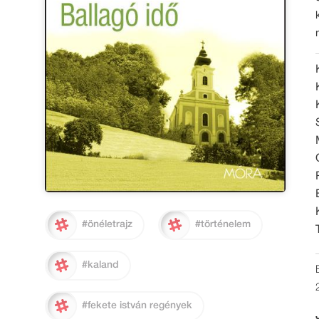
#önéletrajz
#történelem
#kaland
#fekete istván regények