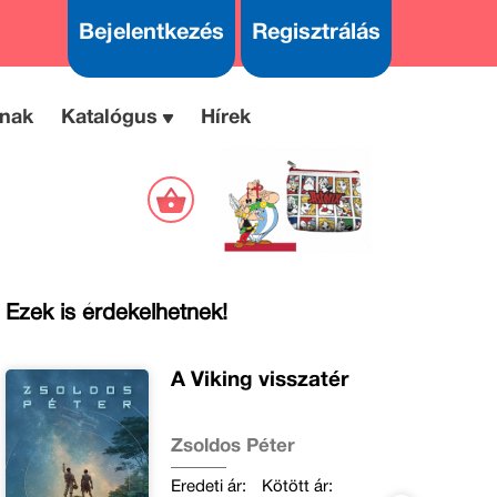
Bejelentkezés
Regisztrálás
nak
Katalógus
Hírek
Ezek is érdekelhetnek!
A Viking visszatér
Zsoldos Péter
Eredeti ár:
Kötött ár: