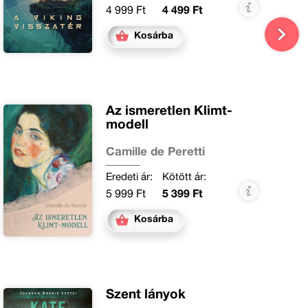
4 999 Ft
4 499 Ft
Kosárba
Az ismeretlen Klimt-
modell
Camille de Peretti
Eredeti ár:
Kötött ár:
5 999 Ft
5 399 Ft
Kosárba
Szent lányok