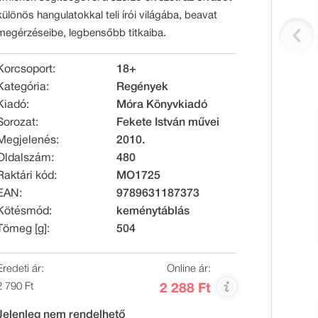
különös hangulatokkal teli írói világába, beavat
megérzéseibe, legbensőbb titkaiba.
Korcsoport:
18+
Kategória:
Regények
Kiadó:
Móra Könyvkiadó
Sorozat:
Fekete István művei
Megjelenés:
2010.
Oldalszám:
480
Raktári kód:
MO1725
EAN:
9789631187373
Kötésmód:
keménytáblás
Tömeg [g]:
504
Eredeti ár:
Online ár:
2 790 Ft
2 288 Ft
Jelenleg nem rendelhető