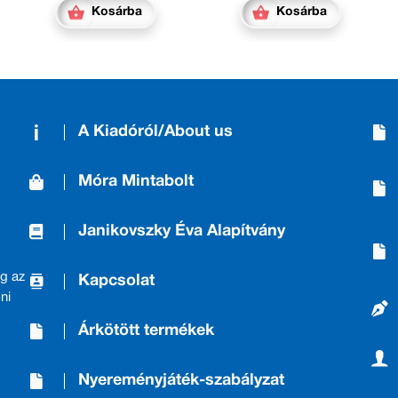
Kosárba
Kosárba
A Kiadóról/About us
Móra Mintabolt
Janikovszky Éva Alapítvány
g az
Kapcsolat
ni
Árkötött termékek
Nyereményjáték-szabályzat