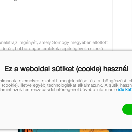
ó önéletrajzi regényét, amely Somogy megyében eltöltött
ol derűs, hol borongós emlékek segítségével a szerző
ába, beavat megérzéseibe, legbensőbb titkaiba. A regény
án személyiségét, világképét formálták.
Ez a weboldal sütiket (cookie) használ
talmának személyre szabott megjelenítése és a böngészési él
 (cookie), illetve egyéb technológiákat alkalmazunk. A sütik hasz
k
A sorozat további részei
valamint azok testreszabási lehetőségeiről bővebb információ
ide kat