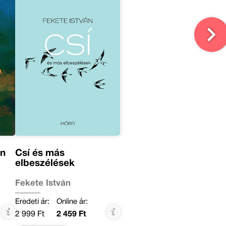
án
Csí és más
elbeszélések
Fekete István
Eredeti ár:
Online ár:
2 999 Ft
2 459 Ft