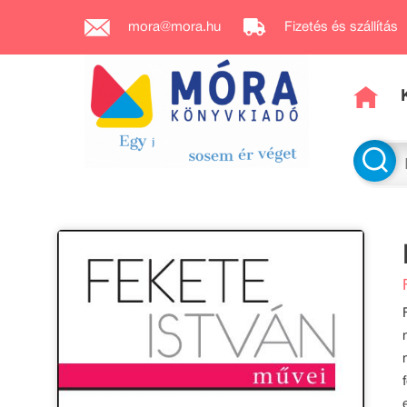
mora@mora.hu
Fizetés és szállítás