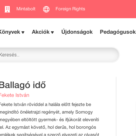
Mintabolt
Foreign Rights
Könyvek
Akciók
Újdonságok
Pedagógusok
Ballagó idő
Fekete István
Fekete István röviddel a halála előtt fejezte be
megindító önéletrajzi regényét, amely Somogy
megyében eltöltött gyermek- és ifjúkorát eleveníti
fel. Az egymást követő, hol derűs, hol borongós
emlékek segítségével a szerző elvezeti az olvasót