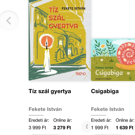
Tíz szál gyertya
Csigabiga
Fekete István
Fekete István
Eredeti ár:
Online ár:
Eredeti ár:
Online ár:
3 999 Ft
3 279 Ft
1 999 Ft
1 639 Ft