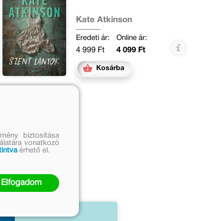
Kate Atkinson
Eredeti ár:
Online ár:
4 999 Ft
4 099 Ft
Kosárba
mény biztosítása
nálatára vonatkozó
tintva
érhető el.
Elfogadom