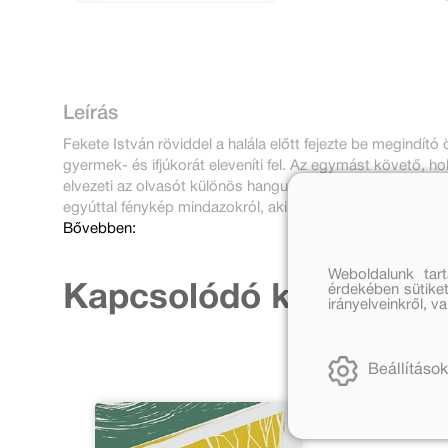
Leírás
Fekete István röviddel a halála előtt fejezte be megindít
gyermek- és ifjúkorát eleveníti fel. Az egymást követő, h
elvezeti az olvasót különös hangulatokkal teli írói világ
egyúttal fénykép mindazokról, akik a gyermek Fekete Istv
Bővebben:
Weboldalunk tar
érdekében sütiket
Kapcsolódó kiadványo
irányelveinkről, 
Beállítások