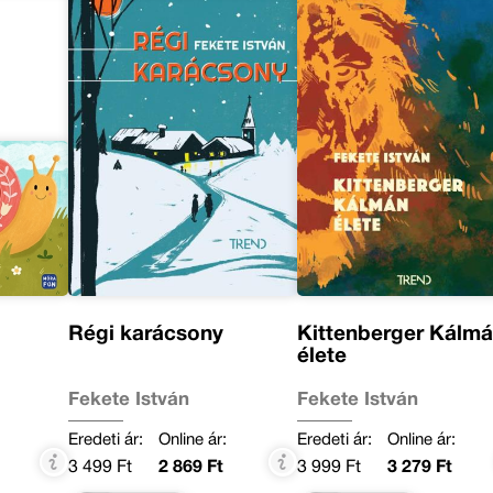
Régi karácsony
Kittenberger Kálm
élete
Fekete István
Fekete István
Eredeti ár:
Online ár:
Eredeti ár:
Online ár:
3 499 Ft
2 869 Ft
3 999 Ft
3 279 Ft