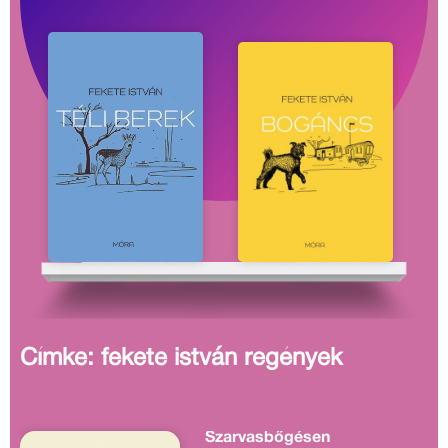
Címke: fekete istván regények
Szarvasbőgésen