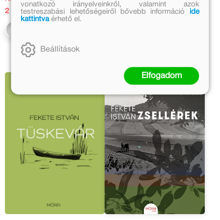
vonatkozó irányelveinkről, valamint azok
2 099 Ft
2 213 Ft
testreszabási lehetőségeiről bővebb információ
ide
kattintva
érhető el.
Kosárba
Kosárba
Beállítások
Elfogadom