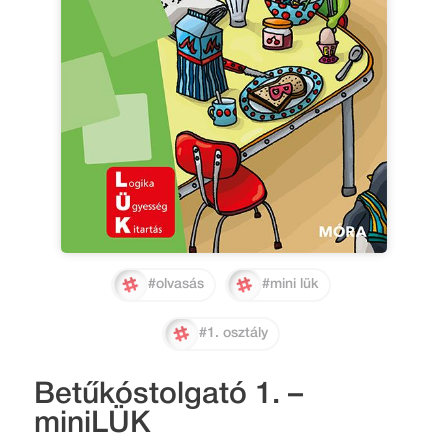
#olvasás
#mini lük
#1. osztály
Betűkóstolgató 1. –
miniLÜK