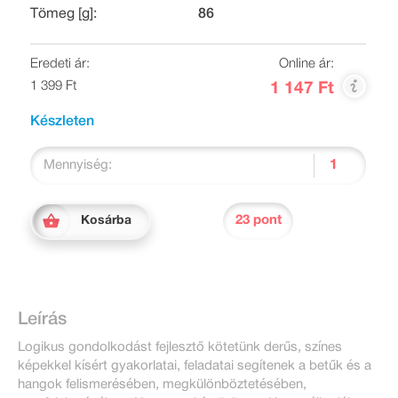
Tömeg [g]:
86
Eredeti ár:
Online ár:
1 399 Ft
1 147 Ft
Készleten
Mennyiség:
23 pont
Kosárba
Leírás
Logikus gondolkodást fejlesztő kötetünk derűs, színes
képekkel kísért gyakorlatai, feladatai segítenek a betűk és a
hangok felismerésében, megkülönböztetésében,