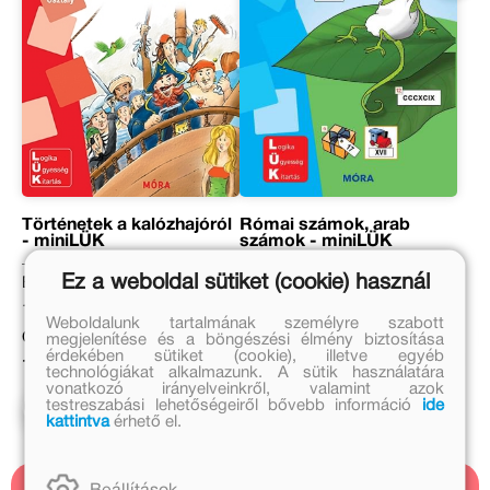
Történetek a kalózhajóról
Római számok, arab
- miniLÜK
számok - miniLÜK
Ez a weboldal sütiket (cookie) használ
Eredeti ár:
Eredeti ár:
1 399 Ft
1 399 Ft
Weboldalunk tartalmának személyre szabott
Online ár:
Online ár:
megjelenítése és a böngészési élmény biztosítása
érdekében sütiket (cookie), illetve egyéb
1 147 Ft
1 147 Ft
technológiákat alkalmazunk. A sütik használatára
vonatkozó irányelveinkről, valamint azok
testreszabási lehetőségeiről bővebb információ
ide
Kosárba
Kosárba
kattintva
érhető el.