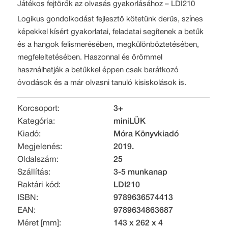
Játékos fejtörők az olvasás gyakorlásához – LDI210
Logikus gondolkodást fejlesztő kötetünk derűs, színes
képekkel kísért gyakorlatai, feladatai segítenek a betűk
és a hangok felismerésében, megkülönböztetésében,
megfeleltetésében. Haszonnal és örömmel
használhatják a betűkkel éppen csak barátkozó
óvodások és a már olvasni tanuló kisiskolások is.
Korcsoport:
3+
Kategória:
miniLÜK
Kiadó:
Móra Könyvkiadó
Megjelenés:
2019.
Oldalszám:
25
Szállítás:
3-5 munkanap
Raktári kód:
LDI210
ISBN:
9789636574413
EAN:
9789634863687
Méret [mm]:
143 x 262 x 4