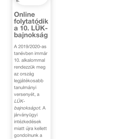
6.
Online
folytatódik
a 10. LÜK-
bajnokság
A 2019/2020-as
tanévben immár
10. alkalommal
rendezzük meg
az ország
legjátékosabb
tanulmányi
versenyét, a
LÜK-
bajnokságot
. A
járványügyi
intézkedések
miatt újra kellett
gondolnunk a