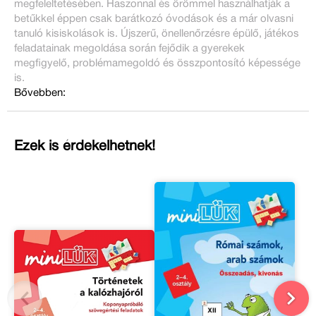
megfeleltetésében. Haszonnal és örömmel használhatják a
betűkkel éppen csak barátkozó óvodások és a már olvasni
tanuló kisiskolások is. Újszerű, önellenőrzésre épülő, játékos
feladatainak megoldása során fejődik a gyerekek
megfigyelő, problémamegoldó és összpontosító képessége
is.
Bővebben:
Ezek is érdekelhetnek!