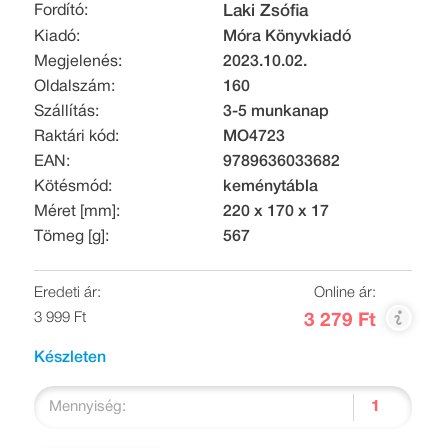
Fordító:
Laki Zsófia
Kiadó:
Móra Könyvkiadó
Megjelenés:
2023.10.02.
Oldalszám:
160
Szállítás:
3-5 munkanap
Raktári kód:
MO4723
EAN:
9789636033682
Kötésmód:
keménytábla
Méret [mm]:
220 x 170 x 17
Tömeg [g]:
567
Eredeti ár:
Online ár:
3 999 Ft
3 279 Ft
Készleten
Mennyiség: