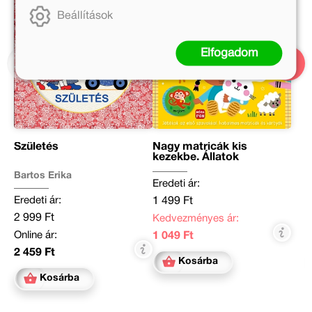
Beállítások
Elfogadom
Születés
Nagy matricák kis
kezekbe. Állatok
Bartos Erika
Eredeti ár:
Eredeti ár:
1 499 Ft
2 999 Ft
Kedvezményes ár:
Online ár:
1 049 Ft
2 459 Ft
Kosárba
Kosárba