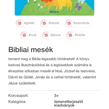
#góliát
#dávid
#szentírás
#noé
#jézus
#biblia
Bibliai mesék
Ismerd meg a Biblia legszebb történeteit! A könyv
kedves illusztrációkkal és a legkisebbek számára is
élvezetes stílusban meséli el Noé, József és testvérei,
Dávid és Góliát, Jónás és a cethal történetét, valamint
Jézus születését.
Korcsoport:
3+
Kategória:
Ismeretterjesztő
kiadványok