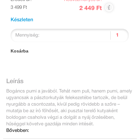
3 499 Ft
2 449 Ft
Készleten
Mennyiség:
Kosárba
Leírás
Bogáncs pumi a javából. Tehát nem puli, hanem pumi, amely
ugyancsak a pásztorkutyák felekezetébe tartozik, de belül
nyurgább a csontozata, kívül pedig rövidebb a szőre –
mutatja be az író főhősét, aki pusztai terelő kutyaként
boldogan csaholva végzi a dolgát a nyáj őrzésében,
hűséggel követve gazdája minden intését.
Bővebben: