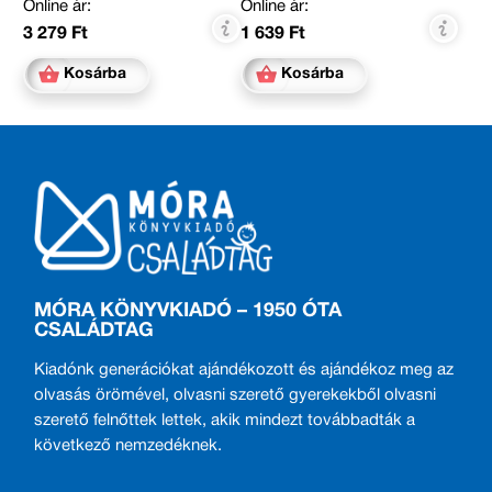
Online ár:
Online ár:
3 279 Ft
1 639 Ft
Kosárba
Kosárba
MÓRA KÖNYVKIADÓ – 1950 ÓTA
CSALÁDTAG
Kiadónk generációkat ajándékozott és ajándékoz meg az
olvasás örömével, olvasni szerető gyerekekből olvasni
szerető felnőttek lettek, akik mindezt továbbadták a
következő nemzedéknek.