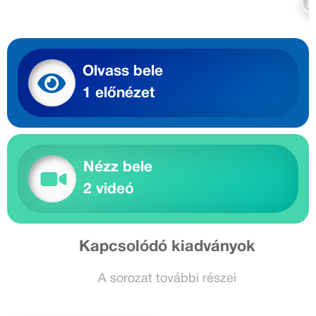
Olvass bele
1 előnézet
Nézz bele
2 videó
Kapcsolódó kiadványok
A sorozat további részei