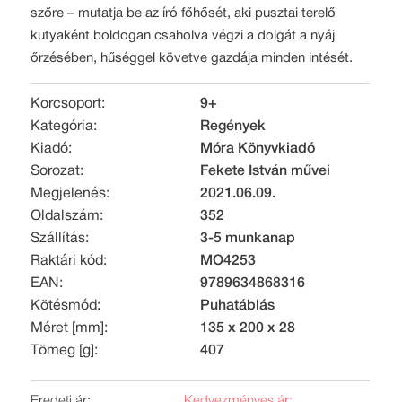
szőre – mutatja be az író főhősét, aki pusztai terelő
kutyaként boldogan csaholva végzi a dolgát a nyáj
őrzésében, hűséggel követve gazdája minden intését.
Korcsoport:
9+
Kategória:
Regények
Kiadó:
Móra Könyvkiadó
Sorozat:
Fekete István művei
Megjelenés:
2021.06.09.
Oldalszám:
352
Szállítás:
3-5 munkanap
Raktári kód:
MO4253
EAN:
9789634868316
Kötésmód:
Puhatáblás
Méret [mm]:
135 x 200 x 28
Tömeg [g]:
407
Eredeti ár:
Kedvezményes ár: