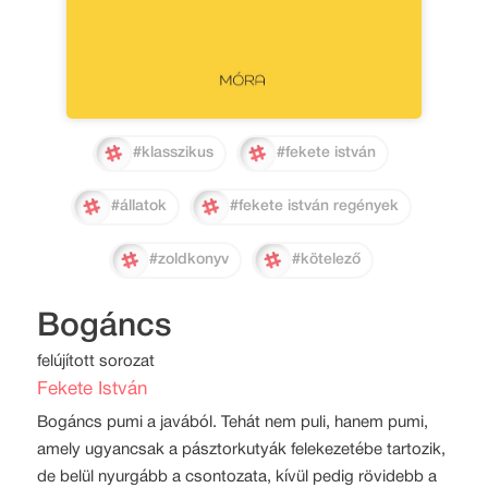
#klasszikus
#fekete istván
#állatok
#fekete istván regények
#zoldkonyv
#kötelező
Bogáncs
felújított sorozat
Fekete István
Bogáncs pumi a javából. Tehát nem puli, hanem pumi,
amely ugyancsak a pásztorkutyák felekezetébe tartozik,
de belül nyurgább a csontozata, kívül pedig rövidebb a