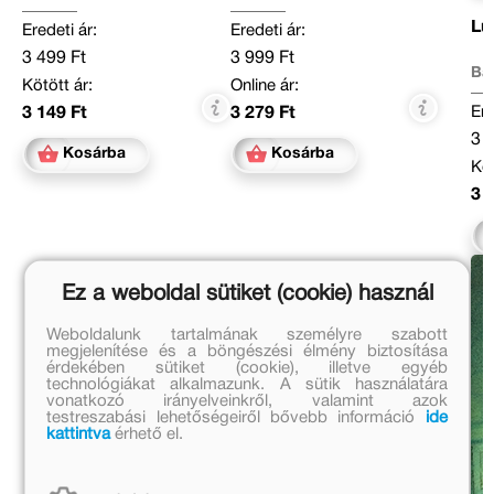
Luf
Eredeti ár:
Eredeti ár:
3 499 Ft
3 999 Ft
Ba
Kötött ár:
Online ár:
Ere
3 149 Ft
3 279 Ft
3 
Kosárba
Kosárba
Köt
3 
Ez a weboldal sütiket (cookie) használ
Weboldalunk tartalmának személyre szabott
megjelenítése és a böngészési élmény biztosítása
érdekében sütiket (cookie), illetve egyéb
technológiákat alkalmazunk. A sütik használatára
vonatkozó irányelveinkről, valamint azok
testreszabási lehetőségeiről bővebb információ
ide
kattintva
érhető el.