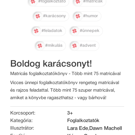
#foglalkoztató
#matricák
#karácsony
#humor
#feladatok
#ünnepek
#mikulás
#advent
Boldog karácsonyt!
Matricás foglalkoztatókönyv - Több mint 75 matricával
Vicces ünnepi foglalkoztatókönyv rengeteg matricával
és rajzos feladattal. Több mint 75 szuper matricával,
amiket a könyvbe ragaszthatsz - vagy bárhová!
Korcsoport:
3+
Kategória:
Foglalkoztatók
Illusztrátor:
Lara Ede
Dawn Machell
,