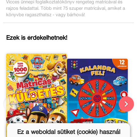
Vicces ünnepi foglalkoztatókönyv rengeteg matricával és
rajzos feladattal. Több mint 75 szuper matricával, amiket a
könyvbe ragaszthatsz - vagy bárhová!
Ezek is érdekelhetnek!
Ez a weboldal sütiket (cookie) használ