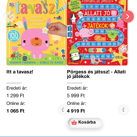
Itt a tavasz!
Pörgess és játssz! - Állati
jó játékok
Eredeti ár:
Eredeti ár:
1 299 Ft
5 999 Ft
Online ár:
Online ár:
1 065 Ft
4 919 Ft
Kosárba