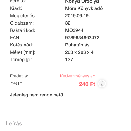
Fordító:
Kónya Orsolya
Kiadó:
Móra Könyvkiadó
Megjelenés:
2019.09.19.
Oldalszám:
32
Raktári kód:
MO3944
EAN:
9789634863472
Kötésmód:
Puhatáblás
Méret [mm]:
203 x 203 x 4
Tömeg [g]:
137
Eredeti ár:
Kedvezményes ár:
799 Ft
240 Ft
Jelenleg nem rendelhető
Leírás