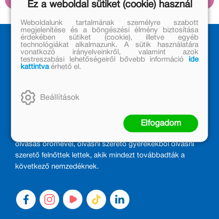
szövegeiben érhető tetten.
Ez a weboldal sütiket (cookie) használ
Weboldalunk tartalmának személyre szabott
megjelenítése és a böngészési élmény biztosítása
érdekében sütiket (cookie), illetve egyéb
technológiákat alkalmazunk. A sütik használatára
vonatkozó irányelveinkről, valamint azok
testreszabási lehetőségeiről bővebb információ
ide
kattintva
érhető el.
Beállítások
MÓRA KÖNYVKIADÓ – 1950 ÓTA
CSALÁDTAG
Elfogadom
Kiadónk generációkat ajándékozott és ajándékoz meg az
olvasás örömével, olvasni szerető gyerekekből olvasni
szerető felnőttek lettek, akik mindezt továbbadták a
következő nemzedéknek.