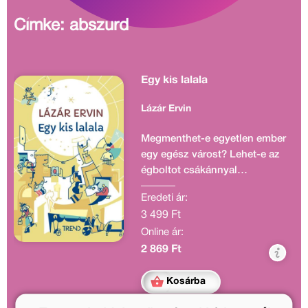
Címke: abszurd
Egy kis lalala
Lázár Ervin
Megmenthet-e egyetlen ember
egy egész várost? Lehet-e az
égboltot csákánnyal
ostromolni? Egy kis lalalával
Eredeti ár:
elűzhető-e a boldogtalanság?
3 499 Ft
Lázár Ervinnek kiváló érzéke
Online ár:
volt az abszurd és a groteszk
ábrázolásmódhoz, amely
2 869 Ft
elsősorban felnőtteknek
szóló, nemegyszer
Kosárba
fantasztikummal is keveredő