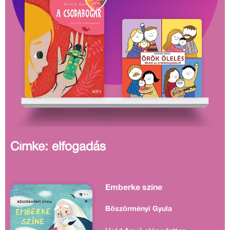
Címke: elfogadás
Emberke színe
Böszörményi Gyula