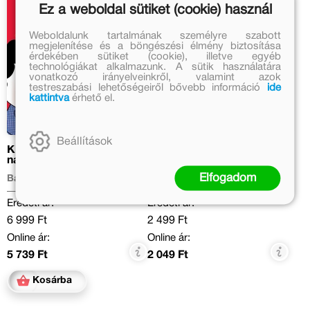
Ez a weboldal sütiket (cookie) használ
Weboldalunk tartalmának személyre szabott
megjelenítése és a böngészési élmény biztosítása
érdekében sütiket (cookie), illetve egyéb
technológiákat alkalmazunk. A sütik használatára
vonatkozó irányelveinkről, valamint azok
testreszabási lehetőségeiről bővebb információ
ide
kattintva
érhető el.
Beállítások
Kistestvérek,
Add a mancsod!
nagytestvérek
Elfogadom
Bartos Erika
Ivona Březinová
Eredeti ár:
Eredeti ár:
6 999 Ft
2 499 Ft
Online ár:
Online ár:
5 739 Ft
2 049 Ft
Kosárba