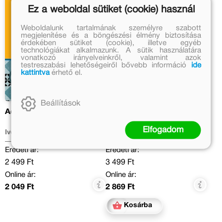
Ez a weboldal sütiket (cookie) használ
Weboldalunk tartalmának személyre szabott
megjelenítése és a böngészési élmény biztosítása
érdekében sütiket (cookie), illetve egyéb
technológiákat alkalmazunk. A sütik használatára
vonatkozó irányelveinkről, valamint azok
testreszabási lehetőségeiről bővebb információ
ide
kattintva
érhető el.
Beállítások
Add a mancsod!
A kék hajú lány
Elfogadom
Ivona Březinová
Dóka Péter
Eredeti ár:
Eredeti ár:
2 499 Ft
3 499 Ft
Online ár:
Online ár:
2 049 Ft
2 869 Ft
Kosárba