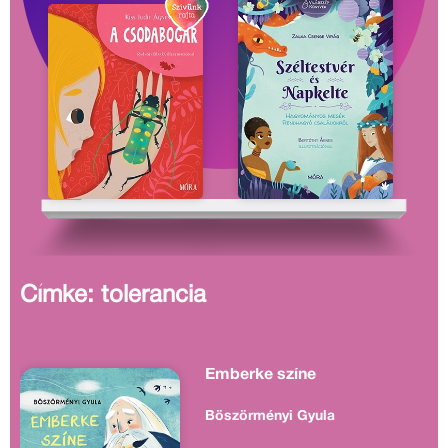
Címke: tolerancia
Emberke színe
Böszörményi Gyula