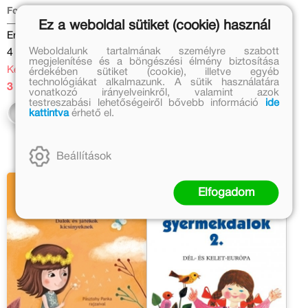
Forrai Katalin
Forrai Katalin
Ez a weboldal sütiket (cookie) használ
Eredeti ár:
Eredeti ár:
Weboldalunk tartalmának személyre szabott
4 499 Ft
3 999 Ft
megjelenítése és a böngészési élmény biztosítása
Kedvezményes ár:
Online ár:
érdekében sütiket (cookie), illetve egyéb
technológiákat alkalmazunk. A sütik használatára
3 149 Ft
3 279 Ft
vonatkozó irányelveinkről, valamint azok
testreszabási lehetőségeiről bővebb információ
ide
Kosárba
Kosárba
kattintva
érhető el.
Beállítások
Elfogadom