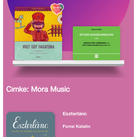
Címke: Móra Music
Eszterlánc
Forrai Katalin