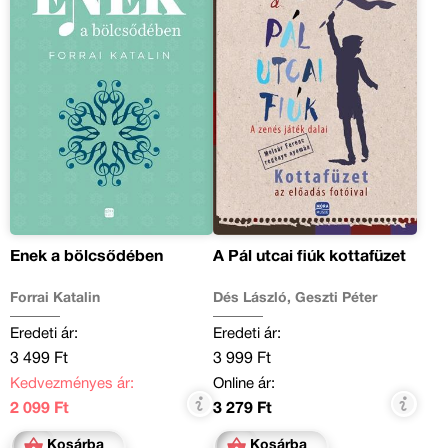
Ének a bölcsődében
A Pál utcai fiúk kottafüzet
Forrai Katalin
Dés László, Geszti Péter
Eredeti ár:
Eredeti ár:
3 499 Ft
3 999 Ft
Kedvezményes ár:
Online ár:
2 099 Ft
3 279 Ft
Kosárba
Kosárba