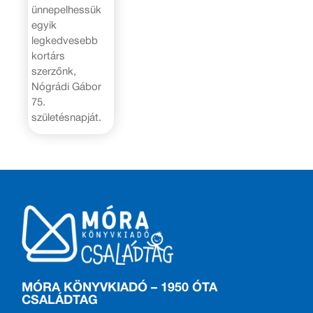
ünnepelhessük
egyik
legkedvesebb
kortárs
szerzőnk,
Nógrádi Gábor
75.
születésnapját.
MÓRA KÖNYVKIADÓ – 1950 ÓTA
CSALÁDTAG