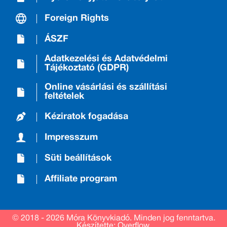
Foreign Rights
ÁSZF
Adatkezelési és Adatvédelmi
Tájékoztató (GDPR)
Online vásárlási és szállítási
feltételek
Kéziratok fogadása
Impresszum
Süti beállítások
Affiliate program
© 2018 - 2026 Móra Könyvkiadó.
Minden jog fenntartva.
Készítette: Overflow.