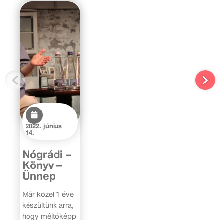
2022. június
14.
Nógrádi –
Könyv –
Ünnep
Már közel 1 éve
készültünk arra,
hogy méltóképp