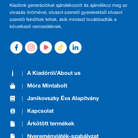
Kiadónk generációkat ajándékozott és ajándékoz meg az
olvasás örömével, olvasni szerető gyerekekből olvasni
szerető felnőttek lettek, akik mindezt továbbadták a
következő nemzedéknek.
A Kiadóról/About us
Móra Mintabolt
Janikovszky Éva Alapítvány
Kapcsolat
Árkötött termékek
Nyereményjáték-szabályzat