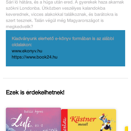
Sári ló hátára, és a húga után ered. A gyerekek haza akarnak
szökni Londonba. Útközben veszélyes kalandokba
keverednek, vicces alakokkal találkoznak, és barátokra is
szert tesznek. Talán végül még Magyarországot is
megkedvelik?
Kiadványunk elérhető e-könyv formában is az alábbi
oldalakon:
www.ekonyv.hu
https://www.book24.hu
Ezek is érdekelhetnek!