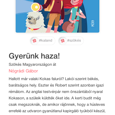
#kaland
#szökés
Gyerünk haza!
Szökés Magyarországon át
Nógrádi Gábor
Hallott már valaki Kokas faluról? Lakói szerint békés,
barátságos hely. Eszter és Robert szerint azonban igazi
rémálom. Az angliai testvérpár nem önszántából nyaral
Kokason, a szüleik küldték őket ide. A kerti budit még
csak megszoknák, de amikor rájönnek, hogy a húsleves
errefelé az udvaron gyanútlanul kapirgáló tyúkból készül,