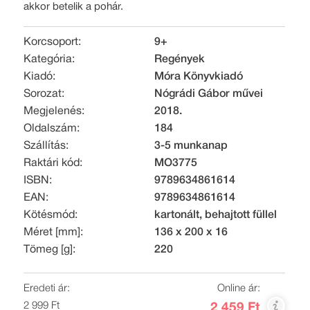
akkor betelik a pohár.
Korcsoport:
9+
Kategória:
Regények
Kiadó:
Móra Könyvkiadó
Sorozat:
Nógrádi Gábor művei
Megjelenés:
2018.
Oldalszám:
184
Szállítás:
3-5 munkanap
Raktári kód:
MO3775
ISBN:
9789634861614
EAN:
9789634861614
Kötésmód:
kartonált, behajtott füllel
Méret [mm]:
136 x 200 x 16
Tömeg [g]:
220
Eredeti ár:
Online ár:
2 999 Ft
2 459 Ft