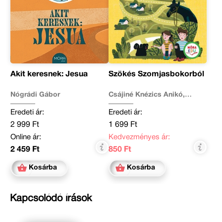
Akit keresnek: Jesua
Szökés Szomjasbokorból
Nógrádi Gábor
Csájiné Knézics Anikó,
Nógrádi Gábor
Eredeti ár:
Eredeti ár:
2 999 Ft
1 699 Ft
Online ár:
Kedvezményes ár:
2 459 Ft
850 Ft
Kosárba
Kosárba
Kapcsolódó írások