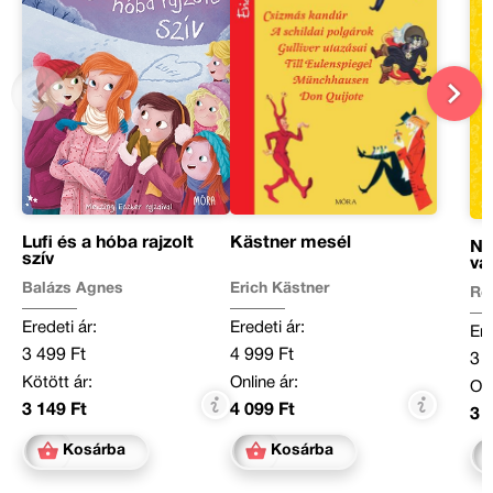
Lufi és a hóba rajzolt
Kästner mesél
Ni
szív
va
Balázs Ágnes
Erich Kästner
Re
Eredeti ár:
Eredeti ár:
Ere
3 499 Ft
4 999 Ft
3 
Kötött ár:
Online ár:
Onl
3 149 Ft
4 099 Ft
3 
Kosárba
Kosárba