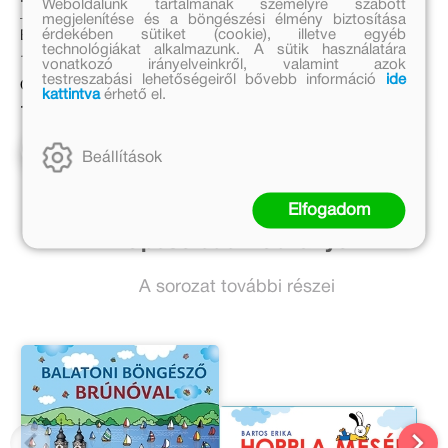
Weboldalunk tartalmának személyre szabott
mint 100 matricával
megjelenítése és a böngészési élmény biztosítása
Emilie Collet
érdekében sütiket (cookie), illetve egyéb
Eredeti ár:
technológiákat alkalmazunk. A sütik használatára
Eredeti ár:
1 499 Ft
vonatkozó irányelveinkről, valamint azok
testreszabási lehetőségeiről bővebb információ
ide
5 999 Ft
Online ár:
kattintva
érhető el.
Online ár:
1 229 Ft
4 919 Ft
Kosárba
Beállítások
Kosárba
Elfogadom
Kapcsolódó kiadványok
A sorozat további részei