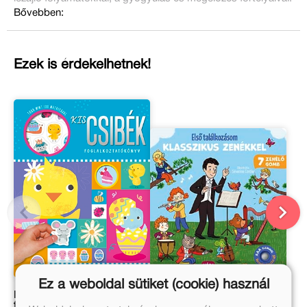
Bővebben:
Ezek is érdekelhetnek!
Ez a weboldal sütiket (cookie) használ
Kiscsibék –
Első találkozásom
foglalkoztatókönyv több
klasszikus zenékkel