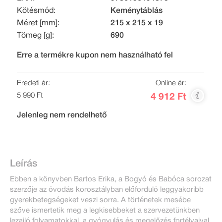
Kötésmód:
Keménytáblás
Méret [mm]:
215 x 215 x 19
Tömeg [g]:
690
Erre a termékre kupon nem használható fel
Eredeti ár:
Online ár:
5 990 Ft
4 912 Ft
Jelenleg nem rendelhető
Leírás
Ebben a könyvben Bartos Erika, a Bogyó és Babóca sorozat
szerzője az óvodás korosztályban előforduló leggyakoribb
gyerekbetegségeket veszi sorra. A történetek mesébe
szőve ismertetik meg a legkisebbeket a szervezetünkben
lezajló folyamatokkal, a gyógyulás és megelőzés fortélyaival.