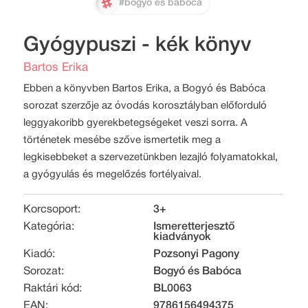
#bogyó és babóca
Gyógypuszi - kék könyv
Bartos Erika
Ebben a könyvben Bartos Erika, a Bogyó és Babóca
sorozat szerzője az óvodás korosztályban előforduló
leggyakoribb gyerekbetegségeket veszi sorra. A
történetek mesébe szőve ismertetik meg a
legkisebbeket a szervezetünkben lezajló folyamatokkal,
a gyógyulás és megelőzés fortélyaival.
Korcsoport:
3+
Kategória:
Ismeretterjesztő
kiadványok
Kiadó:
Pozsonyi Pagony
Sorozat:
Bogyó és Babóca
Raktári kód:
BL0063
EAN:
9786156494375