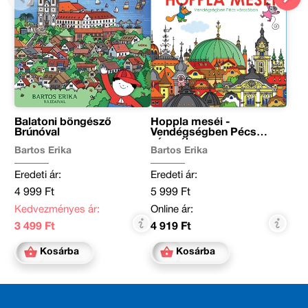
Balatoni böngésző
Hoppla meséi -
Brúnóval
Vendégségben Pécs
városában
Bartos Erika
Bartos Erika
Eredeti ár:
Eredeti ár:
4 999 Ft
5 999 Ft
Kedvezményes ár:
Online ár:
3 499 Ft
4 919 Ft
Kosárba
Kosárba