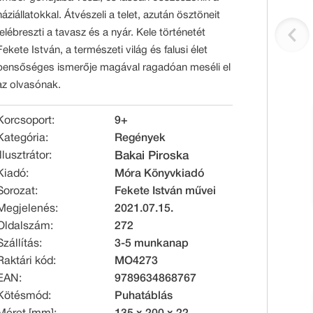
háziállatokkal. Átvészeli a telet, azután ösztöneit
felébreszti a tavasz és a nyár. Kele történetét
Fekete István, a természeti világ és falusi élet
bensőséges ismerője magával ragadóan meséli el
az olvasónak.
Korcsoport:
9+
Kategória:
Regények
Illusztrátor:
Bakai Piroska
Kiadó:
Móra Könyvkiadó
Sorozat:
Fekete István művei
Megjelenés:
2021.07.15.
Oldalszám:
272
Szállítás:
3-5 munkanap
Raktári kód:
MO4273
EAN:
9789634868767
Kötésmód:
Puhatáblás