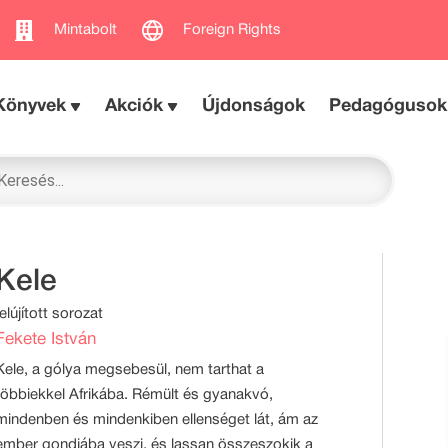
Mintabolt
Foreign Rights
Könyvek
Akciók
Újdonságok
Pedagógusok
Kele
felújított sorozat
Fekete István
Kele, a gólya megsebesül, nem tarthat a
többiekkel Afrikába. Rémült és gyanakvó,
mindenben és mindenkiben ellenséget lát, ám az
ember gondjába veszi, és lassan összeszokik a