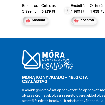
Eredeti ár:
Online ár:
Eredeti ár:
Online ár:
3 999 Ft
3 279 Ft
1 999 Ft
1 639 Ft
Kosárba
Kosárba
MÓRA KÖNYVKIADÓ – 1950 ÓTA
CSALÁDTAG
Kiadónk generációkat ajándékozott és ajándékoz me
olvasás örömével, olvasni szerető gyerekekből olvas
szerető felnőttek lettek, akik mindezt továbbadták a