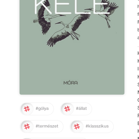
#gólya
#állat
#természet
#klasszikus