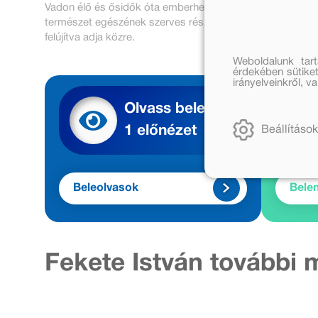
Vadon élő és ősidők óta emberhez szelídült állatok találk
természet egészének szerves részeként él falusi környe
felújítva adja közre.
Weboldalunk tar
érdekében sütiket
irányelveinkről, 
Olvass bele
1 előnézet
Beállítások
Beleolvasok
Bele
Fekete István további 