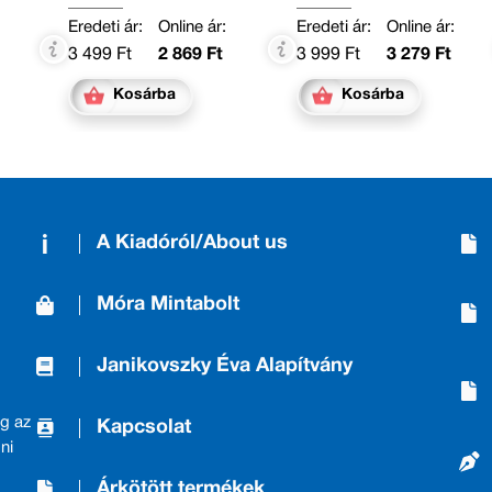
Eredeti ár:
Online ár:
Eredeti ár:
Online ár:
3 499 Ft
2 869 Ft
3 999 Ft
3 279 Ft
Kosárba
Kosárba
A Kiadóról/About us
Móra Mintabolt
Janikovszky Éva Alapítvány
g az
Kapcsolat
ni
Árkötött termékek