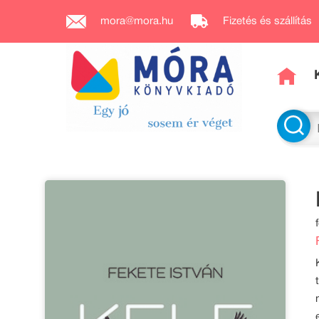
mora@mora.hu
Fizetés és szállítás