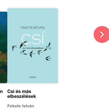
án
Csí és más
elbeszélések
Fekete István