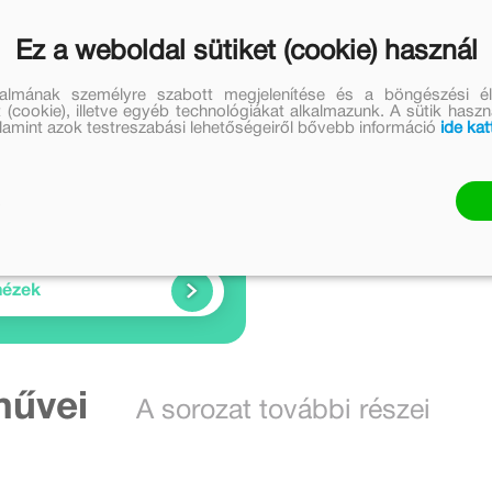
ozását beszéli el, és megmutatja azt is, hogy az ember a
zetében. A szerző népszerű regényét a Móra Kiadó most
Ez a weboldal sütiket (cookie) használ
talmának személyre szabott megjelenítése és a böngészési él
 (cookie), illetve egyéb technológiákat alkalmazunk. A sütik hasz
valamint azok testreszabási lehetőségeiről bővebb információ
ide kat
Nézz bele
2 videó
nézek
művei
A sorozat további részei