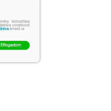
mény biztosítása
nálatára vonatkozó
tintva
érhető el.
Elfogadom