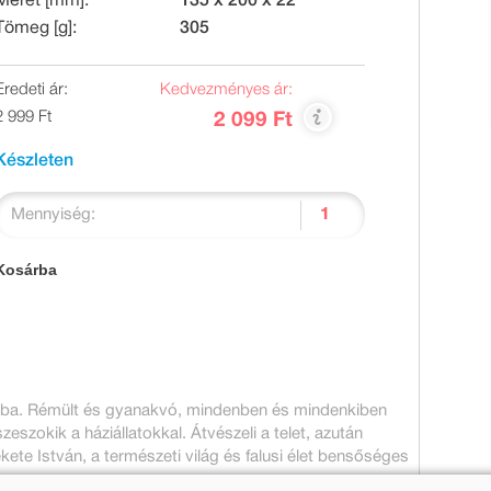
Méret [mm]:
135 x 200 x 22
Tömeg [g]:
305
Eredeti ár:
Kedvezményes ár:
2 999 Ft
2 099 Ft
Készleten
Mennyiség:
Kosárba
ikába. Rémült és gyanakvó, mindenben és mindenkiben
eszokik a háziállatokkal. Átvészeli a telet, azután
ekete István, a természeti világ és falusi élet bensőséges