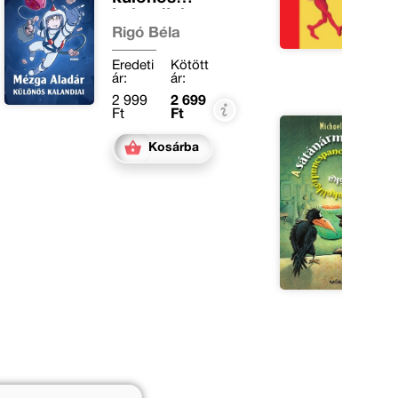
kalandjai
Rigó Béla
Eredeti
Kötött
ár:
ár:
2 999
2 699
Ft
Ft
Kosárba