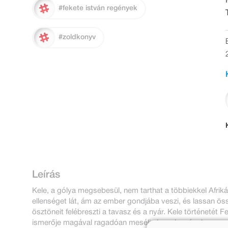
#fekete istván regények
#zoldkonyv
Leírás
Kele, a gólya megsebesül, nem tarthat a többiekkel Afr
ellenséget lát, ám az ember gondjába veszi, és lassan össz
ösztöneit felébreszti a tavasz és a nyár. Kele történetét F
ismerője magával ragadóan meséli el az olvasónak.