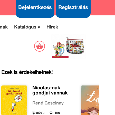
Bejelentkezés
Regisztrálás
nak
Katalógus
Hírek
Ezek is érdekelhetnek!
Nicolas-nak
gondjai vannak
René Goscinny
Eredeti
Online