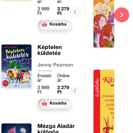
ár:
ár:
3 999
3 279
Ft
Ft
Kosárba
Képtelen
küldetés
Jenny Pearson
Eredeti
Online
ár:
ár:
3 999
3 279
Ft
Ft
Kosárba
Mézga Aladár
különös