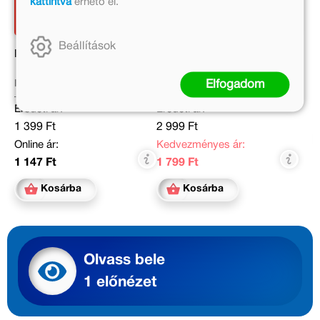
kattintva
érhető el.
Beállítások
Betűbukfenc – miniLÜK
Hangtársas
Elfogadom
Pásztor Zsuzsanna
Aigner Judit
Eredeti ár:
Eredeti ár:
1 399 Ft
2 999 Ft
Online ár:
Kedvezményes ár:
1 147 Ft
1 799 Ft
Kosárba
Kosárba
Olvass bele
1 előnézet