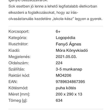
igénylő beszédzavarok.
Sok esetben jó lenne a lehető legfiatalabb életkorban
elkezdeni a foglalkozásokat, hogy az írás-
olvasástanulás kezdetére „iskola-kész” legyen a gyerek.
Korcsoport:
6+
Kategória:
Logopédia
Illusztrátor:
Fenyő Ágnes
Kiadó:
Móra Könyvkiadó
Megjelenés:
2021.05.03.
Oldalszám:
224
Szállítás:
3-5 munkanap
Raktári kód:
MO4206
EAN:
9789634867395
Kötésmód:
puha kötés
Méret [mm]:
200 x 290 x 13
Tömeg [g]:
634