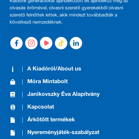
Kiadónk generációkat ajándékozott és ajándékoz meg az
olvasás örömével, olvasni szerető gyerekekből olvasni
szerető felnőttek lettek, akik mindezt továbbadták a
következő nemzedéknek.
A Kiadóról/About us
Móra Mintabolt
Janikovszky Éva Alapítvány
Kapcsolat
Árkötött termékek
Nyereményjáték-szabályzat