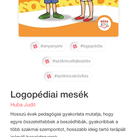
#anyanyelv
#logopédia
#szókincsfejlesztés
#szókincsbővítés
Logopédiai mesék
Huba Judit
Hosszú évek pedagógiai gyakorlata mutatja, hogy
egyre összetettebbek a beszédhibák, gyakoribbak a
több szakmai szempontot, hosszabb ideig tartó terápiát