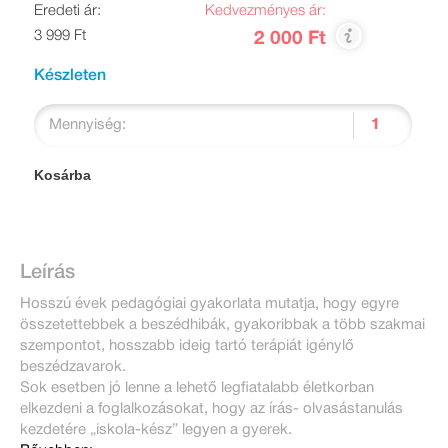
Eredeti ár:
Kedvezményes ár:
3 999 Ft
2 000 Ft
Készleten
Mennyiség:
Kosárba
Leírás
Hosszú évek pedagógiai gyakorlata mutatja, hogy egyre
összetettebbek a beszédhibák, gyakoribbak a több szakmai
szempontot, hosszabb ideig tartó terápiát igénylő
beszédzavarok.
Sok esetben jó lenne a lehető legfiatalabb életkorban
elkezdeni a foglalkozásokat, hogy az írás- olvasástanulás
kezdetére „iskola-kész” legyen a gyerek.