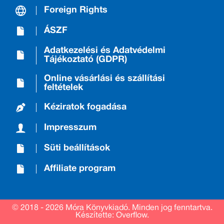
Foreign Rights
ÁSZF
Adatkezelési és Adatvédelmi
Tájékoztató (GDPR)
Online vásárlási és szállítási
feltételek
Kéziratok fogadása
Impresszum
Süti beállítások
Affiliate program
© 2018 - 2026 Móra Könyvkiadó.
Minden jog fenntartva.
Készítette: Overflow.