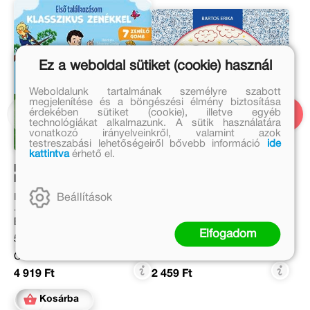
Ez a weboldal sütiket (cookie) használ
Weboldalunk tartalmának személyre szabott
megjelenítése és a böngészési élmény biztosítása
érdekében sütiket (cookie), illetve egyéb
technológiákat alkalmazunk. A sütik használatára
vonatkozó irányelveinkről, valamint azok
testreszabási lehetőségeiről bővebb információ
ide
kattintva
érhető el.
Első találkozásom
Elmúlás
klasszikus zenékkel
Beállítások
Emilie Collet
Bartos Erika
Eredeti ár:
Eredeti ár:
Elfogadom
5 999 Ft
2 999 Ft
Online ár:
Online ár:
4 919 Ft
2 459 Ft
Kosárba