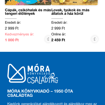
Cápák, csikóhalak és más
Lovak, tyúkok és más
tengeri élőlények
állatok a ház körül
Eredeti ár:
Eredeti ár:
2 999 Ft
2 999 Ft
Kedvezményes ár:
Online ár:
1 000 Ft
2 459 Ft
MÓRA KÖNYVKIADÓ – 1950 ÓTA
CSALÁDTAG
Kiadónk generációkat ajándékozott és ajándékoz meg az