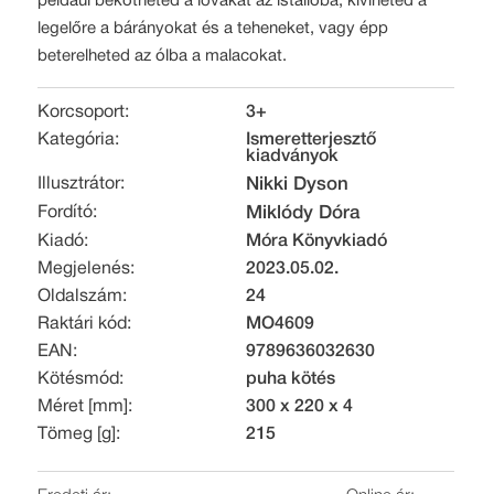
például bekötheted a lovakat az istállóba, kiviheted a
legelőre a bárányokat és a teheneket, vagy épp
beterelheted az ólba a malacokat.
Korcsoport:
3+
Kategória:
Ismeretterjesztő
kiadványok
Illusztrátor:
Nikki Dyson
Fordító:
Miklódy Dóra
Kiadó:
Móra Könyvkiadó
Megjelenés:
2023.05.02.
Oldalszám:
24
Raktári kód:
MO4609
EAN:
9789636032630
Kötésmód:
puha kötés
Méret [mm]:
300 x 220 x 4
Tömeg [g]:
215