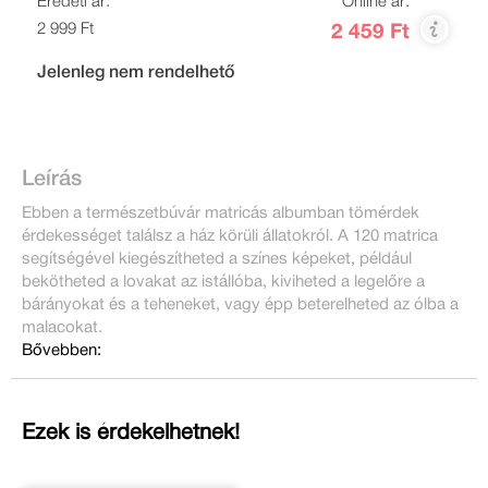
Eredeti ár:
Online ár:
2 999 Ft
2 459 Ft
Jelenleg nem rendelhető
Leírás
Ebben a természetbúvár matricás albumban tömérdek
érdekességet találsz a ház körüli állatokról. A 120 matrica
segítségével kiegészítheted a színes képeket, például
bekötheted a lovakat az istállóba, kiviheted a legelőre a
bárányokat és a teheneket, vagy épp beterelheted az ólba a
malacokat.
Bővebben:
Ezek is érdekelhetnek!