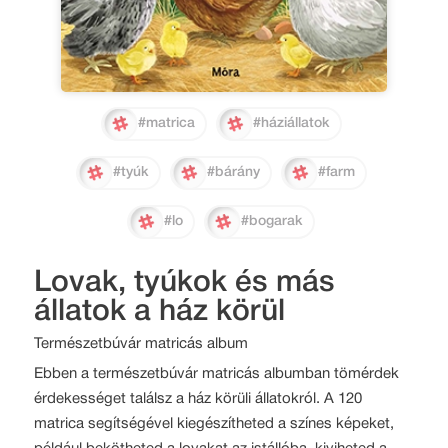
#matrica
#háziállatok
#tyúk
#bárány
#farm
#lo
#bogarak
Lovak, tyúkok és más
állatok a ház körül
Természetbúvár matricás album
Ebben a természetbúvár matricás albumban tömérdek
érdekességet találsz a ház körüli állatokról. A 120
matrica segítségével kiegészítheted a színes képeket,