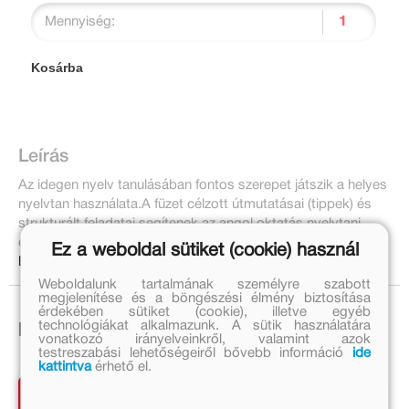
Mennyiség:
Kosárba
Leírás
Az idegen nyelv tanulásában fontos szerepet játszik a helyes
nyelvtan használata.A füzet célzott útmutatásai (tippek) és
strukturált feladatai segítenek az angol oktatás nyelvtani
elemeinek elsajátításában és megszilárdításában.
Ez a weboldal sütiket (cookie) használ
Bővebben:
Weboldalunk tartalmának személyre szabott
megjelenítése és a böngészési élmény biztosítása
érdekében sütiket (cookie), illetve egyéb
technológiákat alkalmazunk. A sütik használatára
Ezek is érdekelhetnek!
vonatkozó irányelveinkről, valamint azok
testreszabási lehetőségeiről bővebb információ
ide
kattintva
érhető el.