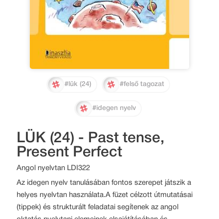
#lük (24)
#felső tagozat
#idegen nyelv
LÜK (24) - Past tense,
Present Perfect
Angol nyelvtan LDI322
Az idegen nyelv tanulásában fontos szerepet játszik a
helyes nyelvtan használata.A füzet célzott útmutatásai
(tippek) és strukturált feladatai segítenek az angol