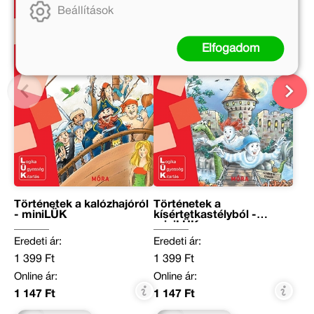
Beállítások
Elfogadom
Történetek a kalózhajóról
Történetek a
- miniLÜK
kísértetkastélyból -
miniLÜK
Eredeti ár:
Eredeti ár:
1 399 Ft
1 399 Ft
Online ár:
Online ár:
1 147 Ft
1 147 Ft