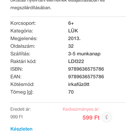
oktatás nyelvtani elemeinek elsajátításában és
megszilárdításában.
Korcsoport:
6+
Kategória:
LÜK
Megjelenés:
2013.
Oldalszám:
32
Szállítás:
3-5 munkanap
Raktári kód:
LDI322
ISBN:
9789636575786
EAN:
9789636575786
Kötésmód:
irkafűzött
Tömeg [g]:
70
Eredeti ár:
Kedvezményes ár:
999 Ft
599 Ft
Készleten