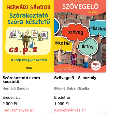
Szórakoztató szóra
Szövegelő – 8. osztály
késztető
Hernádi Sándor
Illésné Babai Gizella
Eredeti ár:
Eredeti ár:
2 999 Ft
1 999 Ft
Kedvezményes ár:
Kedvezményes ár: