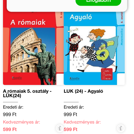
Elfogadom
A rómaiak 5. osztály -
LÜK (24) - Agyaló
LÜK(24)
Eredeti ár:
Eredeti ár:
999 Ft
999 Ft
Kedvezményes ár:
Kedvezményes ár:
599 Ft
599 Ft