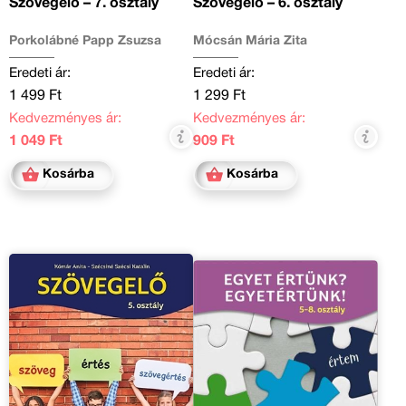
Szövegelő – 7. osztály
Szövegelő – 6. osztály
Porkolábné Papp Zsuzsa
Mócsán Mária Zita
Eredeti ár:
Eredeti ár:
1 499 Ft
1 299 Ft
Kedvezményes ár:
Kedvezményes ár:
1 049 Ft
909 Ft
Kosárba
Kosárba