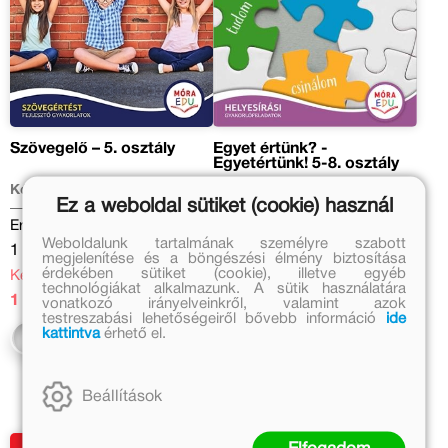
Szövegelő – 5. osztály
Egyet értünk? -
Egyetértünk! 5-8. osztály
Kómár Anita, Szécsiné Szécsi
Eredeti ár:
Ez a weboldal sütiket (cookie) használ
Katalin
Eredeti ár:
1 999 Ft
Weboldalunk tartalmának személyre szabott
1 999 Ft
Kedvezményes ár:
megjelenítése és a böngészési élmény biztosítása
érdekében sütiket (cookie), illetve egyéb
Kedvezményes ár:
1 199 Ft
technológiákat alkalmazunk. A sütik használatára
1 399 Ft
vonatkozó irányelveinkről, valamint azok
Kosárba
testreszabási lehetőségeiről bővebb információ
ide
kattintva
érhető el.
Kosárba
Beállítások